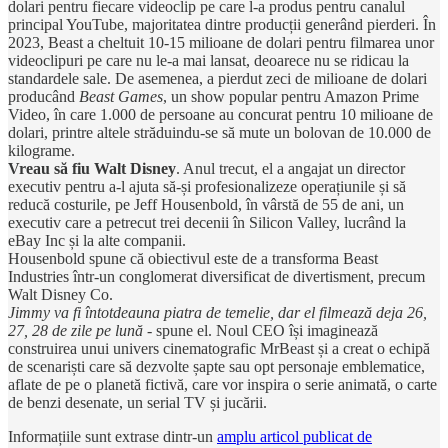
dolari pentru fiecare videoclip pe care l-a produs pentru canalul
principal YouTube, majoritatea dintre producții generând pierderi. În
2023, Beast a cheltuit 10-15 milioane de dolari pentru filmarea unor
videoclipuri pe care nu le-a mai lansat, deoarece nu se ridicau la
standardele sale. De asemenea, a pierdut zeci de milioane de dolari
producând
Beast Games
, un show popular pentru Amazon Prime
Video, în care 1.000 de persoane au concurat pentru 10 milioane de
dolari, printre altele străduindu-se să mute un bolovan de 10.000 de
kilograme.
Vreau să fiu Walt Disney
. Anul trecut, el a angajat un director
executiv pentru a-l ajuta să-și profesionalizeze operațiunile și să
reducă costurile, pe Jeff Housenbold, în vârstă de 55 de ani, un
executiv care a petrecut trei decenii în Silicon Valley, lucrând la
eBay Inc și la alte companii.
Housenbold spune că obiectivul este de a transforma Beast
Industries într-un conglomerat diversificat de divertisment, precum
Walt Disney Co.
Jimmy va fi întotdeauna piatra de temelie, dar el filmează deja 26,
27, 28 de zile pe lună
- spune el. Noul CEO își imaginează
construirea unui univers cinematografic MrBeast și a creat o echipă
de scenariști care să dezvolte șapte sau opt personaje emblematice,
aflate de pe o planetă fictivă, care vor inspira o serie animată, o carte
de benzi desenate, un serial TV și jucării.
Informațiile sunt extrase dintr-un
amplu articol publicat de