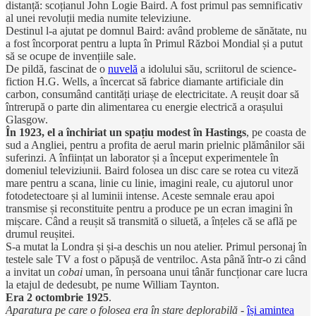
distanță: scoțianul John Logie Baird. A fost primul pas semnificativ
al unei revoluții media numite televiziune.
Destinul l-a ajutat pe domnul Baird: având probleme de sănătate, nu
a fost încorporat pentru a lupta în Primul Război Mondial și a putut
să se ocupe de invențiile sale.
De pildă, fascinat de o
nuvelă
a idolului său, scriitorul de science-
fiction H.G. Wells, a încercat să fabrice diamante artificiale din
carbon, consumând cantități uriașe de electricitate. A reușit doar să
întrerupă o parte din alimentarea cu energie electrică a orașului
Glasgow.
În 1923, el a închiriat un spațiu modest în Hastings
, pe coasta de
sud a Angliei, pentru a profita de aerul marin prielnic plămânilor săi
suferinzi. A înființat un laborator și a început experimentele în
domeniul televiziunii. Baird folosea un disc care se rotea cu viteză
mare pentru a scana, linie cu linie, imagini reale, cu ajutorul unor
fotodetectoare și al luminii intense. Aceste semnale erau apoi
transmise și reconstituite pentru a produce pe un ecran imagini în
mișcare. Când a reușit să transmită o siluetă, a înțeles că se află pe
drumul reușitei.
S-a mutat la Londra și și-a deschis un nou atelier. Primul personaj în
testele sale TV a fost o păpușă de ventriloc. Asta până într-o zi când
a invitat un
cobai
uman, în persoana unui tânăr funcționar care lucra
la etajul de dedesubt, pe nume William Taynton.
Era 2 octombrie 1925
.
Aparatura pe care o folosea era în stare deplorabilă
-
își amintea