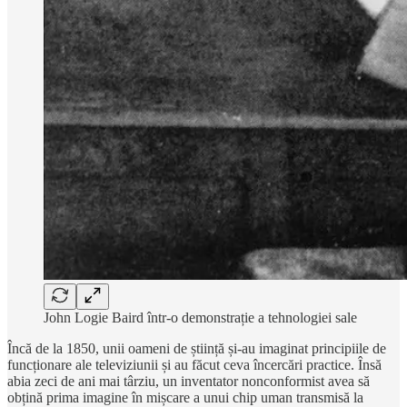
John Logie Baird într-o demonstrație a tehnologiei sale
Încă de la 1850, unii oameni de știință și-au imaginat principiile de
funcționare ale televiziunii și au făcut ceva încercări practice. Însă
abia zeci de ani mai târziu, un inventator nonconformist avea să
obțină prima imagine în mișcare a unui chip uman transmisă la