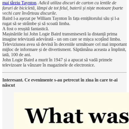
mai târziu Taynton
.
Adică utiliza discuri de carton cu lentile de
faruri de bicicletă, lămpi de tot felul, baterii și niște motoare foarte
vechi care învârteau discurile.
Baird l-a așezat pe William Taynton în fața emițătorului său și l-a
rugat să se strâmbe și să scoată limba.
A fost o reușită fantastică.
Mașinăriile lui John Logie Baird transmiseseră la distanță prima
imagine televizată adevărată - un om care se mișca scoțând limba.
Televiziunea avea să devină în deceniile următoare cel mai important
mijloc de informare și de divertisment. Săptămâna aceasta a împlinit,
iată, 100 de ani.
John Logie Baird a murit în 1947 și a apucat să vadă primele
televizoare la vânzare în magazinele de electronice.
Interesant. Ce evenimente s-au petrecut în ziua în care te-ai
născut