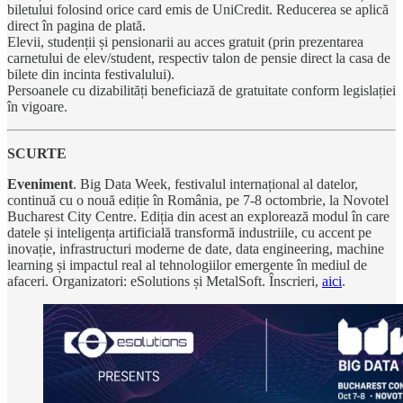
biletului folosind orice card emis de UniCredit. Reducerea se aplică
direct în pagina de plată.
Elevii, studenții și pensionarii au acces gratuit (prin prezentarea
carnetului de elev/student, respectiv talon de pensie direct la casa de
bilete din incinta festivalului).
Persoanele cu dizabilități beneficiază de gratuitate conform legislației
în vigoare.
SCURTE
Eveniment
. Big Data Week, festivalul internațional al datelor,
continuă cu o nouă ediție în România, pe 7-8 octombrie, la Novotel
Bucharest City Centre. Ediția din acest an explorează modul în care
datele și inteligența artificială transformă industriile, cu accent pe
inovație, infrastructuri moderne de date, data engineering, machine
learning și impactul real al tehnologiilor emergente în mediul de
afaceri. Organizatori: eSolutions și MetalSoft. Înscrieri,
aici
.