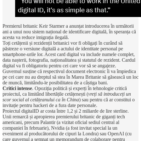
Premierul britanic Keir Starmer a anunțat introducerea în următorii
ani a unui nou sistem național de identificare digitală, în speranța că
acesta va reduce imigrația ilegală.
Toți cetățenii și rezidenții britanici vor fi obligați în curând să
păstreze o versiune digitală a actului de identitate personal pe
smartphone-urile lor. Acest card digital va include numele complet,
data nașterii, fotografia, naționalitatea și statutul de rezident. Cardul
digital va fi obligatoriu pentru cei care vor să se angajeze.
Guvernul susține că respectivul document electronic îi va împiedica
pe cei care nu au dreptul să stea în Marea Britanie să găsească un loc
de muncă, limitându-le posibilitatea de a câștiga bani.
Critici intense
. Opoziția politică și experți în tehnologie critică
proiectul, ca limitând libertățile cetățenești (
vreți să introduceți un
scor social al cetățeanului ca în China
) sau pentru că ar constitui o
invitație pentru hackeri de a fura date personale.
Proiectul digitalID ar costa între 1,2 și 2 miliarde de lire sterline.
Unii remarcă și apropierea premierului britanic de giganți tech
americani, precum Palantir (a vizitat oficial sediul central al
companiei în februarie), Nvidia (a fost invitat special la un
eveniment al producătorului de cipuri la Londra) sau OpenAI (cu
care guvernul a semnat un memorandum de colaborare pentru