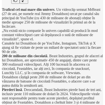
Traficul cel mai mare din univers
. Un videoclip semnat MrBeast
(27 de ani, pe numele real Jimmy Donaldson) urcat pe canalul său
principal de YouTube (cu 430 de milioane de abonați) obține în
medie aproape 250 de milioane de vizualizări în primul an de la
încărcare.
„Nu există nicio companie în univers capabilă să producă în mod
constant videoclipuri care să depășească o sută de milioane de
vizualizări”, spune el.
Canalele lui Donaldson de pe YouTube, Instagram, TikTok și X
ajung să fie vizitate de peste un miliard de spectatori unici la fiecare
90 de zile.
200 de milioane din ciocolată
. Beast Industries, grupul de afaceri al
lui Donaldson, are aproximativ 450 de angajați, dintre care peste
300 realizează videoclipuri. Alți 100 lucrează în afacerea cu
ciocolată, Feastables, iar alți zeci, în compania de snacksuri,
Lunchly LLC, și în compania de software, Viewstats.
Donaldson câștigă peste 200 de milioane de dolari pe an din
vânzarea de batoane de ciocolată Feastables, o afacere care s-ar
putea dubla în următorii ani.
Pierderi însă
. Deocamdată, Beast Industries pierde bani de trei ani,
inclusiv peste 110 milioane de dolari în 2024. Videoclipurile virale
sunt responsabile pentru toate aceste pierderi, depășind profitul
obținut de Feastables. Donaldson a cheltuit între 3 și 4 milioane de