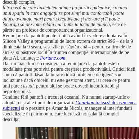
desculți complet.
Într-o eră în care anxietatea atinge proporții epidemice, crearea
unui spațiu în care angajații se pot simți mai confortabil poate
aduce avantaje mari pentru creativitate și inovare și îi poate
încuraja să dezvolte relații mai bune la locul de muncă
, este de
părere un profesor de comportament organizațional.
Renunțarea la pantofi poate fi utilă având în vedere adoptarea în
Silicon Valley a programului de lucru extrem de strict 996 – de la 9
dimineața la 9 seara, șase zile pe săptămână – pentru ca firmele de
aici să-și păstreze locul în fruntea competiției internaționale de pe
piața AI, amintește
Fortune.com
.
Dar nu toată lumea consideră că renunțarea la pantofi este o
modalitate prea potrivită pentru creșterea productivității. Criticii ideii
spun că pantofii lăsați la intrare ridică probleme de igienă sau
incluziune dacă obiceiul nu este gestionat atent, iar ceea ce pentru
unii pare
casual
, pentru alții se poate dovedi inconfortabil și
neprofesionist.
Tendința fără pantofi a trecut și oceanul. Nu numai startup-urile o
adoptă, ci și alte tipuri de organizații.
Guardian
tratează de asemenea
subiectul
și o prezintă pe Amanda Nicols, manager al unei fundații
specializate în patrimoniu, care lucrează nonșalantă complet
desculță: