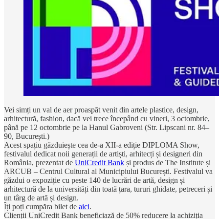
Vei simți un val de aer proaspăt venit din artele plastice, design,
arhitectură, fashion, dacă vei trece începând cu vineri, 3 octombrie,
până pe 12 octombrie pe la Hanul Gabroveni (Str. Lipscani nr. 84–
90, București.)
Acest spațiu găzduiește cea de-a XII-a ediție DIPLOMA Show,
festivalul dedicat noii generații de artiști, arhitecți și designeri din
România, prezentat de
UniCredit Bank
și produs de The Institute și
ARCUB – Centrul Cultural al Municipiului București. Festivalul va
găzdui o expoziție cu peste 140 de lucrări de artă, design și
arhitectură de la universități din toată țara, tururi ghidate, petreceri și
un târg de artă și design.
Îți poți cumpăra bilet de
aici
.
Clienții UniCredit Bank beneficiază de 50% reducere la achiziția