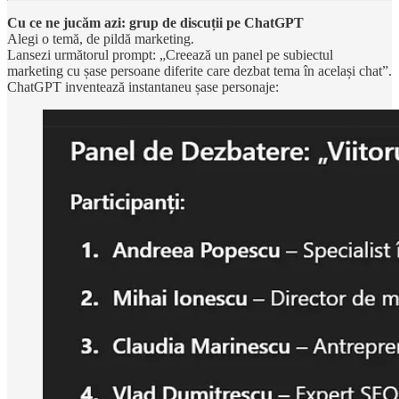
Cu ce ne jucăm azi: grup de discuții pe ChatGPT
Alegi o temă, de pildă marketing.
Lansezi următorul prompt: „Creează un panel pe subiectul
marketing cu șase persoane diferite care dezbat tema în același chat”.
ChatGPT inventează instantaneu șase personaje: