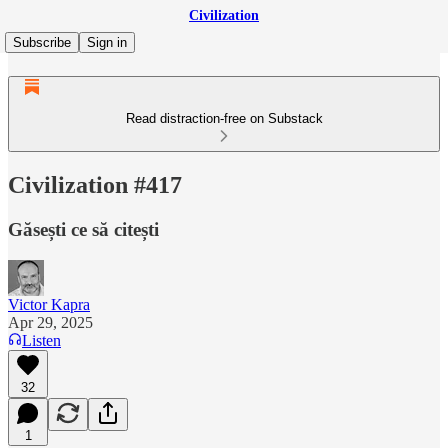
Civilization
Subscribe
Sign in
Read distraction-free on Substack
Civilization #417
Găsești ce să citești
Victor Kapra
Apr 29, 2025
Listen
32
1