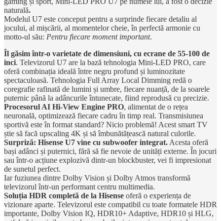
gaming și sport, Mini-LED PRO U7 pe numele lui, a fost o decizie
naturală
.
Modelul U7 este conceput pentru a surprinde fiecare detaliu al
jocului, al mișcării, al momentelor cheie, în perfectă armonie cu
motto-ul său:
Pentru fiecare moment important
.
Îl găsim într-o varietate de dimensiuni, cu ecrane de 55-100 de
inci
. Televizorul U7 are la bază tehnologia Mini-LED PRO, care
oferă combinația ideală între negru profund și luminozitate
spectaculoasă. Tehnologia Full Array Local Dimming redă o
coregrafie rafinată de lumini și umbre, fiecare nuanță, de la soarele
puternic până la adâncurile întunecate, fiind reprodusă cu precizie.
Procesorul AI Hi-View Engine PRO
, alimentat de o rețea
neuronală, optimizează fiecare cadru în timp real. Transmisiunea
sportivă este în format standard? Nicio problemă! Acest smart TV
știe să facă upscaling 4K și să îmbunătățească natural culorile.
Surpriză: Hisense U7 vine cu subwoofer integrat.
Acesta oferă
bași adânci și puternici, fără să fie nevoie de unități externe. În jocuri
sau într-o acțiune explozivă dintr-un blockbuster, vei fi impresionat
de sunetul perfect.
Iar fuziunea dintre Dolby Vision și Dolby Atmos transformă
televizorul într-un performant centru multimedia.
Soluția HDR completă de la Hisense
oferă o experiența de
vizionare aparte. Televizorul este compatibil cu toate formatele HDR
importante, Dolby Vision IQ, HDR10+ Adaptive, HDR10 și HLG,