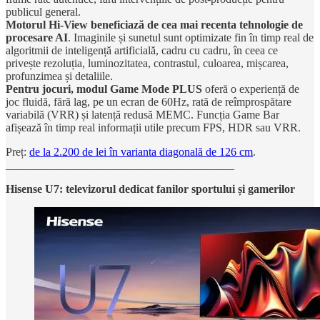
publicul general.
Motorul Hi-View beneficiază de cea mai recenta tehnologie de
procesare AI
. Imaginile și sunetul sunt optimizate fin în timp real de
algoritmii de inteligență artificială, cadru cu cadru, în ceea ce
privește rezoluția, luminozitatea, contrastul, culoarea, mișcarea,
profunzimea și detaliile.
Pentru jocuri, modul Game Mode PLUS
oferă o experiență de
joc fluidă, fără lag, pe un ecran de 60Hz, rată de reîmprospătare
variabilă (VRR) și latență redusă MEMC. Funcția Game Bar
afișează în timp real informații utile precum FPS, HDR sau VRR.
Preț:
de la 2.200 de lei în varianta diagonală de 126 cm
.
________________________________________
Hisense U7: televizorul dedicat fanilor sportului și gamerilor