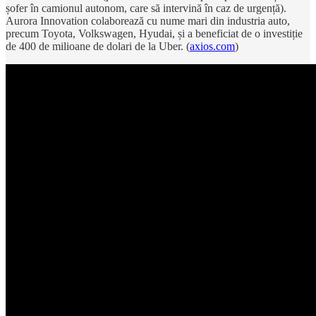
șofer în camionul autonom, care să intervină în caz de urgență).
Aurora Innovation colaborează cu nume mari din industria auto,
precum Toyota, Volkswagen, Hyudai, și a beneficiat de o investiție
de 400 de milioane de dolari de la Uber. (
axios.com
)