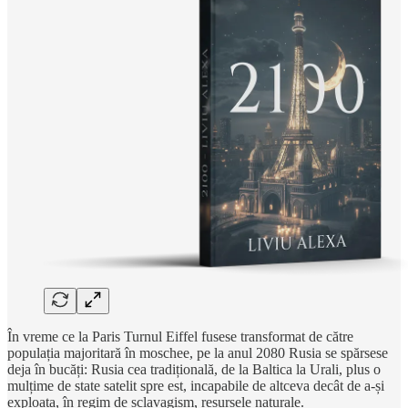
În vreme ce la Paris Turnul Eiffel fusese transformat de către
populația majoritară în moschee, pe la anul 2080 Rusia se spărsese
deja în bucăți: Rusia cea tradițională, de la Baltica la Urali, plus o
mulțime de state satelit spre est, incapabile de altceva decât de a-și
exploata, în regim de sclavagism, resursele naturale.