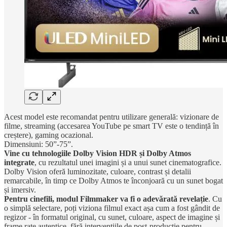
Acest model este recomandat pentru utilizare generală: vizionare de
filme, streaming (accesarea YouTube pe smart TV este o tendință în
creștere), gaming ocazional.
Dimensiuni: 50”-75”.
Vine cu tehnologiile Dolby Vision HDR și Dolby Atmos
integrate
, cu rezultatul unei imagini și a unui sunet cinematografice.
Dolby Vision oferă luminozitate, culoare, contrast și detalii
remarcabile, în timp ce Dolby Atmos te înconjoară cu un sunet bogat
și imersiv.
Pentru cinefili, modul Filmmaker va fi o adevărată revelație
. Cu
o simplă selectare, poți viziona filmul exact așa cum a fost gândit de
regizor - în formatul original, cu sunet, culoare, aspect de imagine și
frame rate autentice, fără intervențiile de post-producție pentru