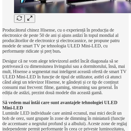
Producătorul chinez Hisense, cu o experiență în producția de
electronice de peste 50 de ani și ajuns astăzi în topul mondial al
producătorilor de electronice și electrocasnice, ne propune patru
modele de smart TV pe tehnologia ULED Mini-LED, cu
performanțe ridicate și preț bun
.
Desigur că ne vom alege televizorul astfel încât diagonala să se
potrivească cu dimensiunea livingului sau a dormitorului, însă, mai
mult, Hisense a segmentat mai inteligent această ofertă de smart TV
ULED Mini-LED în funcție de tipul de utilizator, astfel că atunci
când alegi un televizor Hisense, te gândești și ce tip de conținut
consumi mai frecvent: filme, gaming, streaming sau general. În
ediția de astăzi, prezint două modele din această gamă.
Să vedem mai întâi care sunt avantajele tehnologiei ULED
Mini-LED
Luminile LED individuale care animă ecranul, mai mici decât un
bob de orez, sunt grupate în zone de dimming în miniatură (funcție
de accentuare a negrului profund și a albului). Aceste zone de reglaj
independente permit performanțe în ceea ce privește luminozitatea,