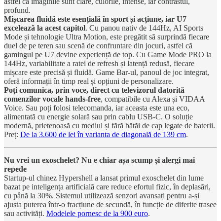
astfel că imaginile sunt clare, culorile, intense, iar contrastul,
profund.
Mișcarea fluidă este esențială în sport și acțiune, iar U7
excelează la acest capitol
. Cu panou nativ de 144Hz, AI Sports
Mode și tehnologie Ultra Motion, este pregătit să surprindă fiecare
duel de pe teren sau scenă de confruntare din jocuri, astfel că
gamingul pe U7 devine experiență de top. Cu Game Mode PRO la
144Hz, variabilitate a ratei de refresh și latență redusă, fiecare
mișcare este precisă și fluidă. Game Bar-ul, panoul de joc integrat,
oferă informații în timp real și opțiuni de personalizare.
Poți comunica, prin voce, direct cu televizorul datorită
comenzilor vocale hands-free
, compatibile cu Alexa și VIDAA
Voice. Sau poți folosi telecomanda, iar aceasta este una eco,
alimentată cu energie solară sau prin cablu USB-C. O soluție
modernă, prietenoasă cu mediul și fără bătăi de cap legate de baterii.
Preț:
De la 3.600 de lei în varianta de diagonală de 139 cm
.
Nu vrei un exoschelet? Nu e chiar așa scump și alergi mai
repede
Startup-ul chinez Hypershell a lansat primul exoschelet din lume
bazat pe inteligența artificială care reduce efortul fizic, în deplasări,
cu până la 30%. Sistemul utilizează senzori avansați pentru a-și
ajusta puterea într-o fracțiune de secundă, în funcție de diferite trasee
sau activități.
Modelele pornesc de la 900 euro
.