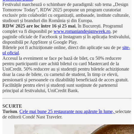
Festivalul marchează o schimbare de paradigmă: sub tema „Design
Tomorrow Today”, RDW 2025 propune un program curatoriat
exclusiv prin colaborări cu organizații, ambasade, institute culturale,
studiouri și branduri din România și din Europa.
RDW 2025 are loc între 16 și 25 mai
, în București. Programul
complet va fi disponibil pe
www.romaniandesignweek.ro
, pe
paginile oficiale de Facebook și Instagram și în aplicația festivalului,
disponibilă pe AppStore și Google Play.
Biletele pot fi achiziționate online, direct din aplicație sau de pe
site-
ul oficial
.
Accesul la eveniment se face pe bază de bilet, cu 50% reducere
pentru participantii care achită biletul cu card Mastercard de la
UniCredit. 50% reducere au și studenții pentru biletele achiziționate
doar la casa de bilete, cu carnetul de student, în timp ce elevii,
pensionarii și persoanele cu dizabilități beneficiază de acces gratuit.
Facilitățile pentru elevi și studenți sunt susținute de partenerul
principal al festivalului, UniCredit Bank.
SCURTE
Turism
.
Cele mai bune 25 restaurante nou apărute în lume,
selectate
de editorii Condé Nast Traveler.