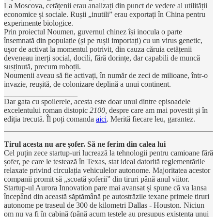
La Moscova, cetățenii erau analizați din punct de vedere al utilității
economice și sociale. Rușii „inutili” erau exportați în China pentru
experimente biologice.
Prin proiectul Noumen, guvernul chinez își inocula o parte
însemnată din populație (și pe rușii importați) cu un virus genetic,
ușor de activat la momentul potrivit, din cauza căruia cetățenii
deveneau inerți social, docili, fără dorințe, dar capabili de muncă
susținută, precum roboții.
Noumenii aveau să fie activați, în număr de zeci de milioane, într-o
invazie, reușită, de colonizare deplină a unui continent.
___________________
Dar gata cu spoilerele, acesta este doar unul dintre episoadele
excelentului roman distopic
2100,
despre care am mai povestit și în
ediția trecută. Îl poți comanda
aici
. Merită fiecare leu, garantez.
Tirul acesta nu are șofer. Să ne ferim din calea lui
Cel puțin zece startup-uri lucrează la tehnologii pentru camioane fără
șofer, pe care le testează în Texas, stat ideal datorită reglementările
relaxate privind circulația vehiculelor autonome. Majoritatea acestor
companii promit să „scoată șoferii” din tiruri până anul viitor.
Startup-ul Aurora Innovation pare mai avansat și spune că va lansa
începând din această săptămână pe autostrăzile texane primele tiruri
autonome pe traseul de 300 de kilometri Dallas - Houston. Niciun
om nu va fi în cabină (până acum testele au presupus existența unui