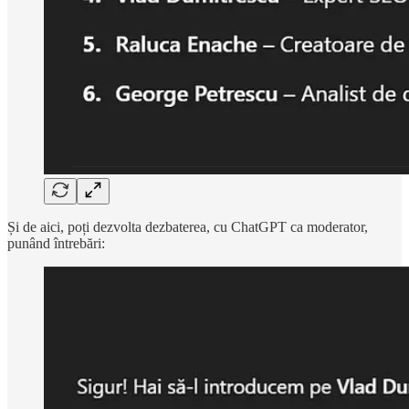
Și de aici, poți dezvolta dezbaterea, cu ChatGPT ca moderator,
punând întrebări: