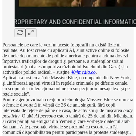
Persoanele pe care le vezi în aceste fotografii nu există fizic în
realitate. Au fost create cu aplicații AI, sunt active online și folosite
de unele departamente de poliție americane pentru a aduna dovezi
împotriva traficaților de droguri și persoane, a studenților străini
protestatari (mai ales împotriva războiului Israelului din Gaza) și a
activiștilor politici radicali – susține
404media.co
.
Aplicația a fost creată de Massive Blue, o companie din New York,
și „infiltrează agenți virtuali în rețelele criminale pe diferite canale,
cu scopul de a interacționa online cu suspecți prin mesaje text și pe
rețele sociale”.
Printre agenții virtuali creați prin tehnologia Massive Blue se numără
o femeie divorțată în vârstă de 36 de ani, singură, fără copii,
interesată de rețete de pâine de casă, de activism și de mișcarea
body
positivity
. O altă
AI persona
este o tânără de 25 de ani din Michigan,
ai cărei părinți au emigrat din Yemen și care vorbește dialectul arab
Sanaani. Alte personaje virtuale se prezintă ca escorte sau își
comunică disponibilitatea pentru participarea la proteste studențești.