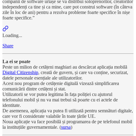
companii de software uriașe se va distribui soloprenorilor, creatorilor
independenți ca tine și ca mine, care pot construi software (în câteva
zile în loc de ani) pentru a rezolva probleme foarte specifice în nișe
foarte specifice.”
Loading...
Share
La ei se poate
Peste un milion de cetățeni maghiari au descărcat aplicația mobilă
Digital Citizenship
, creată de guvern, și care va conține, securizat,
datele personale esențiale ale utilizatorilor.
Acest nou program de cetățenie digitală vizează simplificarea
comunicării dintre cetățeni și stat.
Utilizatorii se vor putea legitima în fața poliției cu ajutorul
telefonului mobil și nu va mai trebui să poarte cu ei actele de
identitate.
De asemenea, aplicația va putea fi utilizată pentru semnături digitale,
care vor fi considerate valabile în toate țările UE.
Noua aplicație va face posibilă și programarea de pe telefonul mobil
la instituțiile guvernamentale. (
sursa
)