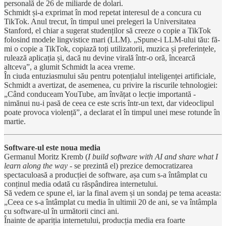
personală de 26 de miliarde de dolari.
Schmidt și-a exprimat în mod repetat interesul de a concura cu
TikTok. Anul trecut, în timpul unei prelegeri la Universitatea
Stanford, el chiar a sugerat studenților să creeze o copie a TikTok
folosind modele lingvistice mari (LLM). „Spune-i LLM-ului tău: fă-
mi o copie a TikTok, copiază toți utilizatorii, muzica și preferințele,
rulează aplicația și, dacă nu devine virală într-o oră, încearcă
altceva”, a glumit Schmidt la acea vreme.
În ciuda entuziasmului său pentru potențialul inteligenței artificiale,
Schmidt a avertizat, de asemenea, cu privire la riscurile tehnologiei:
„Când conduceam YouTube, am învățat o lecție importantă -
nimănui nu-i pasă de ceea ce este scris într-un text, dar videoclipul
poate provoca violență”, a declarat el în timpul unei mese rotunde în
martie.
Software-ul este noua media
Germanul Moritz Kremb (
I build software with AI and share what I
learn along the way -
se prezintă el) prezice democratizarea
spectaculoasă a producției de software, așa cum s-a întâmplat cu
conținul media odată cu răspândirea internetului.
Să vedem ce spune el, iar la final avem și un sondaj pe tema aceasta:
„Ceea ce s-a întâmplat cu media în ultimii 20 de ani, se va întâmpla
cu software-ul în următorii cinci ani.
Înainte de apariția internetului, producția media era foarte