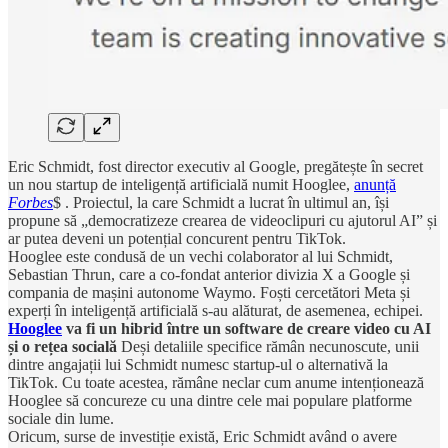
Eric Schmidt, fost director executiv al Google, pregătește în secret
un nou startup de inteligență artificială numit Hooglee,
anunță
Forbes
$ . Proiectul, la care Schmidt a lucrat în ultimul an, își
propune să „democratizeze crearea de videoclipuri cu ajutorul AI” și
ar putea deveni un potențial concurent pentru TikTok.
Hooglee este condusă de un vechi colaborator al lui Schmidt,
Sebastian Thrun, care a co-fondat anterior divizia X a Google și
compania de mașini autonome Waymo. Foști cercetători Meta și
experți în inteligență artificială s-au alăturat, de asemenea, echipei.
Hooglee
va fi un hibrid între un software de creare video cu AI
și o rețea socială
Deși detaliile specifice rămân necunoscute, unii
dintre angajații lui Schmidt numesc startup-ul o alternativă la
TikTok. Cu toate acestea, rămâne neclar cum anume intenționează
Hooglee să concureze cu una dintre cele mai populare platforme
sociale din lume.
Oricum, surse de investiție există, Eric Schmidt având o avere