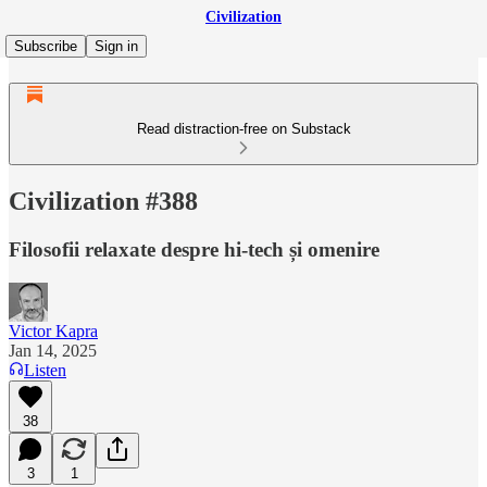
Civilization
Subscribe
Sign in
Read distraction-free on Substack
Civilization #388
Filosofii relaxate despre hi-tech și omenire
Victor Kapra
Jan 14, 2025
Listen
38
3
1