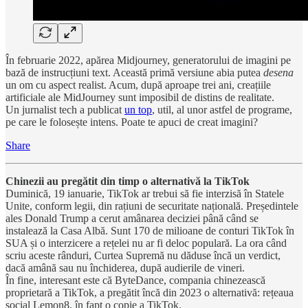
În februarie 2022, apărea Midjourney, generatorului de imagini pe
bază de instrucțiuni text. Această primă versiune abia putea
desena
un om cu aspect realist. Acum, după aproape trei ani, creațiile
artificiale ale MidJourney sunt imposibil de distins de realitate.
Un jurnalist tech a publicat
un top
, util, al unor astfel de programe,
pe care le folosește intens. Poate te apuci de creat imagini?
Share
Chinezii au pregătit din timp o alternativă la TikTok
Duminică, 19 ianuarie, TikTok ar trebui să fie interzisă în Statele
Unite, conform legii, din rațiuni de securitate națională. Președintele
ales Donald Trump a cerut amânarea deciziei până când se
instalează la Casa Albă. Sunt 170 de milioane de conturi TikTok în
SUA și o interzicere a rețelei nu ar fi deloc populară. La ora când
scriu aceste rânduri, Curtea Supremă nu dăduse încă un verdict,
dacă amână sau nu închiderea, după audierile de vineri.
În fine, interesant este că ByteDance, compania chinezească
proprietară a TikTok, a pregătit încă din 2023 o alternativă: rețeaua
social Lemon8, în fapt o copie a TikTok.