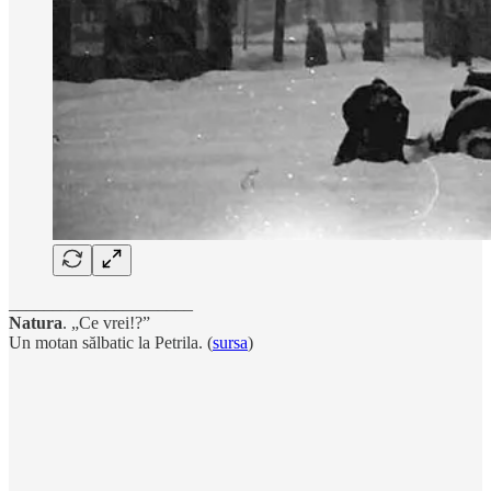
_____________________
Natura
. „Ce vrei!?”
Un motan sălbatic la Petrila. (
sursa
)