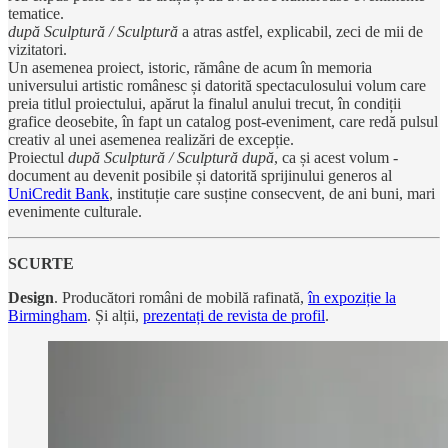
tematice.
după Sculptură / Sculptură
a atras astfel, explicabil, zeci de mii de
vizitatori.
Un asemenea proiect, istoric, rămâne de acum în memoria
universului artistic românesc și datorită spectaculosului volum care
preia titlul proiectului, apărut la finalul anului trecut, în condiții
grafice deosebite, în fapt un catalog post-eveniment, care redă pulsul
creativ al unei asemenea realizări de excepție.
Proiectul
după Sculptură / Sculptură
după
, ca și acest volum -
document au devenit posibile și datorită sprijinului generos al
UniCredit Bank
, instituție care susține consecvent, de ani buni, mari
evenimente culturale.
SCURTE
Design
. Producători români de mobilă rafinată,
în expoziție la
Birmingham
. Și alții,
prezentați de revista de profil
.