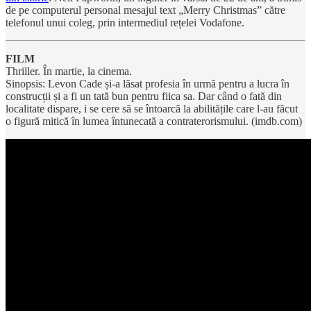
de pe computerul personal mesajul text „Merry Christmas” către
telefonul unui coleg, prin intermediul rețelei Vodafone.
FILM
Thriller. În martie, la cinema.
Sinopsis: Levon Cade și-a lăsat profesia în urmă pentru a lucra în
construcții și a fi un tată bun pentru fiica sa. Dar când o fată din
localitate dispare, i se cere să se întoarcă la abilitățile care l-au făcut
o figură mitică în lumea întunecată a contraterorismului. (imdb.com)