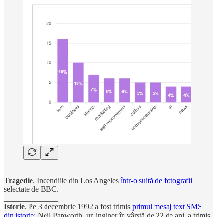
____________________
Tragedie
. Incendiile din Los Angeles
într-o suită de fotografii
selectate de BBC.
______________
Istorie
. Pe 3 decembrie 1992 a fost trimis
primul mesaj text SMS
din istorie
: Neil Papworth, un inginer în vârstă de 22 de ani, a trimis