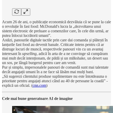
Acum 26 de ani, o publicație economică dezvăluia că se pune la cale
o revoluție în fast food: McDonald's lucra la „dezvoltarea unui
sistem electronic de preluare a comenzilor care, în cele din urmă, ar
putea înlocui lucrătorii umani”.
Astăzi, panourile digitale tactile prin care dai comanda și plătești în
lanțurile fast food au devenit banale. Criticate intens pentru că ar
distruge locuri de muncă, respectivele panouri vin cu un avantaj
interesant în
upselling
, adică în arta de a ne convinge să cumpăram
mai mult decât intenționam, de pildă și un milkshake, un desert sau
un sos, pe lângă burgerul pentru care am venit.
Pur și simplu, impersonalele panouri de comandă sunt mai talentate
decât angajații umani în a ne face să lăsăm mai mulți bani.
„Să sugerezi clientului produse suplimentare nu este întotdeauna o
prioritate pentru angajați atunci când au 40 de persoane la coadă” -
explică un oficial. (
cnn.com
)
Cele mai bune generatoare AI de imagine