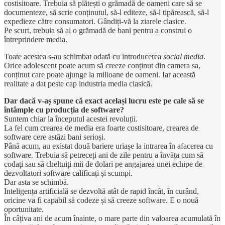
costisitoare. Trebuia să plătești o grămadă de oameni care să se
documenteze, să scrie conținutul, să-l editeze, să-l tipărească, să-l
expedieze către consumatori. Gândiți-vă la ziarele clasice.
Pe scurt,
trebuia să ai o grămadă de bani pentru a construi o
întreprindere media.
Toate acestea s-au schimbat odată cu introducerea
social media
.
Orice adolescent poate acum să creeze conținut din camera sa,
conținut care poate ajunge la milioane de oameni. Iar această
realitate a dat peste cap industria media clasică.
Dar dacă v-aș spune că exact același lucru este pe cale să se
întâmple cu producția de software?
Suntem chiar la începutul acestei revoluții.
La fel cum crearea de media era foarte costisitoare, crearea de
software cere astăzi bani serioși.
Până acum, au existat două bariere uriașe la intrarea în afacerea cu
software. Trebuia să petreceți ani de zile pentru a învăța cum să
codați sau să cheltuiți mii de dolari pe angajarea unei echipe de
dezvoltatori software calificați și scumpi.
Dar asta se schimbă.
Inteligența artificială se dezvoltă atât de rapid încât, în curând,
oricine va fi capabil să codeze și să creeze software. E o nouă
oportunitate.
În câțiva ani de acum înainte, o mare parte din valoarea acumulată în