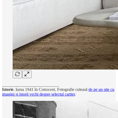
___________________________
Istorie
. Iarna 1941 în Cotroceni. Fotografie culeasă
de pe un site cu
imagini și istorii vechi despre selectul cartier
.