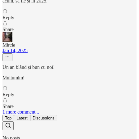
acum, să fie și în 2025.
Reply
Share
Mirela
Jan 14, 2025
Un an blând și bun cu noi!
Multumim!
Reply
Share
1 more comment...
Top
Latest
Discussions
No posts