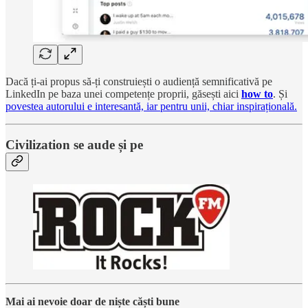
Dacă ți-ai propus să-ți construiești o audiență semnificativă pe
LinkedIn pe baza unei competențe proprii, găsești aici
how to
. Și
povestea autorului e interesantă, iar pentru unii, chiar inspirațională.
Civilization se aude și pe
Mai ai nevoie doar de niște căști bune