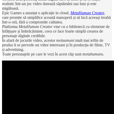
realistic într-un joc video durează săptămâni sau luni și este
migăloasă.
Epic Games a anunțat o aplicație in cloud,
MetaHuman Creator
,
care promite să simplifice această manoperă și să facă aceeași treabă
într-o oră, fără a compromite calitatea.
Platforma
MetaHuman Creator
vine cu o bibliotecă cu elemente de
înfățișare și îmbrăcăminte, ceea ce face foarte simplă crearea de
personaje digitale credibile.
În afară de jocurile video, acestor
metaumani
mult mai ieftin de
produs li se prevede un viitor interesant și în producția de filme, TV
și advertising.
Toate personajele pe care le vezi în acest clip sunt
metahumans
.