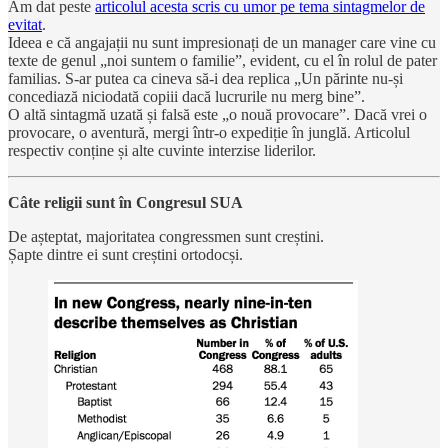
Am dat peste
articolul acesta scris cu umor pe tema sintagmelor de
evitat
.
Ideea e că angajații nu sunt impresionați de un manager care vine cu
texte de genul „noi suntem o familie”, evident, cu el în rolul de pater
familias. S-ar putea ca cineva să-i dea replica „Un părinte nu-și
concediază niciodată copiii dacă lucrurile nu merg bine”.
O altă sintagmă uzată și falsă este „o nouă provocare”. Dacă vrei o
provocare, o aventură, mergi într-o expediție în junglă. Articolul
respectiv conține și alte cuvinte interzise liderilor.
Câte religii sunt în Congresul SUA
De așteptat, majoritatea congressmen sunt creștini.
Șapte dintre ei sunt creștini ortodocși.