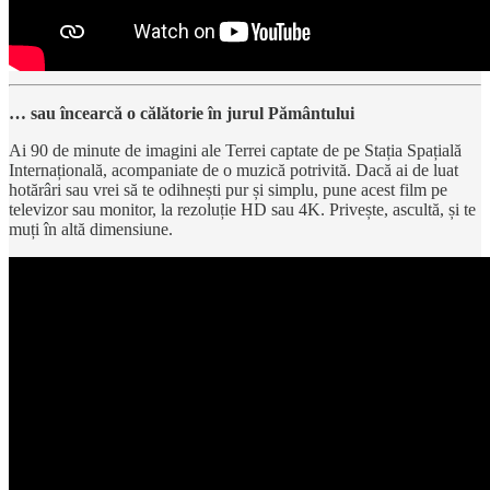
… sau încearcă o călătorie în jurul Pământului
Ai 90 de minute de imagini ale Terrei captate de pe Stația Spațială
Internațională, acompaniate de o muzică potrivită. Dacă ai de luat
hotărâri sau vrei să te odihnești pur și simplu, pune acest film pe
televizor sau monitor, la rezoluție HD sau 4K. Privește, ascultă, și te
muți în altă dimensiune.