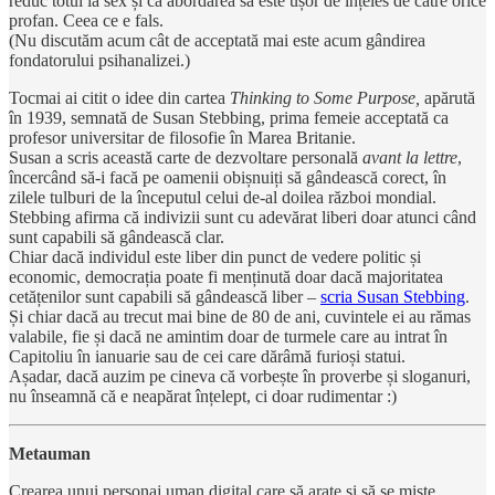
reduc totul la sex și că abordarea sa este ușor de înțeles de către orice
profan. Ceea ce e fals.
(Nu discutăm acum cât de acceptată mai este acum gândirea
fondatorului psihanalizei.)
Tocmai ai citit o idee din cartea
Thinking to Some Purpose,
apărută
în 1939, semnată de Susan Stebbing, prima femeie acceptată ca
profesor universitar de filosofie în Marea Britanie.
Susan a scris această carte de dezvoltare personală
avant la lettre
,
încercând să-i facă pe oamenii obișnuiți să gândească corect, în
zilele tulburi de la începutul celui de-al doilea război mondial.
Stebbing afirma că indivizii sunt cu adevărat liberi doar atunci când
sunt capabili să gândească clar.
Chiar dacă individul este liber din punct de vedere politic și
economic, democrația poate fi menținută doar dacă majoritatea
cetățenilor sunt capabili să gândească liber –
scria Susan Stebbing
.
Și chiar dacă au trecut mai bine de 80 de ani, cuvintele ei au rămas
valabile, fie și dacă ne amintim doar de turmele care au intrat în
Capitoliu în ianuarie sau de cei care dărâmă furioși statui.
Așadar, dacă auzim pe cineva că vorbește în proverbe și sloganuri,
nu înseamnă că e neapărat înțelept, ci doar rudimentar :)
Metauman
Crearea unui personaj uman digital care să arate și să se miște