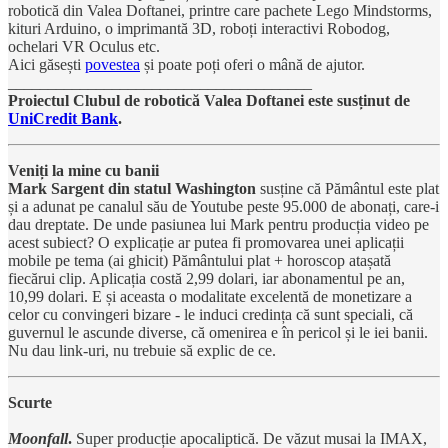
robotică din Valea Doftanei, printre care pachete Lego Mindstorms,
kituri Arduino, o imprimantă 3D, roboți interactivi Robodog,
ochelari VR Oculus etc.
Aici găsești
povestea
și poate poți oferi o mână de ajutor.
______________________________________
Proiectul Clubul de robotică Valea Doftanei este susținut de
UniCredit Bank
.
Veniți la mine cu banii
Mark Sargent din statul Washington
susține că Pământul este plat
și a adunat pe canalul său de Youtube peste 95.000 de abonați, care-i
dau dreptate. De unde pasiunea lui Mark pentru producția video pe
acest subiect? O explicație ar putea fi promovarea unei aplicații
mobile pe tema (ai ghicit) Pământului plat + horoscop atașată
fiecărui clip. Aplicația costă 2,99 dolari, iar abonamentul pe an,
10,99 dolari. E și aceasta o modalitate excelentă de monetizare a
celor cu convingeri bizare - le induci credința că sunt speciali, că
guvernul le ascunde diverse, că omenirea e în pericol și le iei banii.
Nu dau link-uri, nu trebuie să explic de ce.
Scurte
Moonfall
.
Super producție apocaliptică. De văzut musai la IMAX,