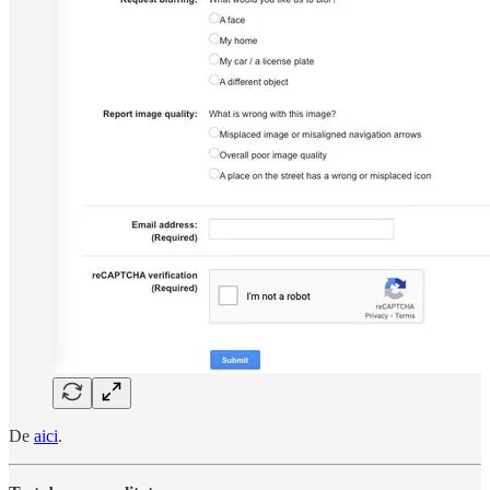
De
aici
.