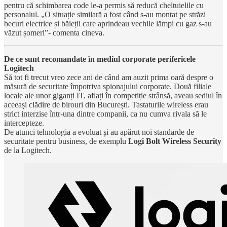
pentru că schimbarea code le-a permis să reducă cheltuielile cu
personalul. „O situație similară a fost când s-au montat pe străzi
becuri electrice și băieții care aprindeau vechile lămpi cu gaz s-au
văzut șomeri”- comenta cineva.
De ce sunt recomandate în mediul corporate perifericele
Logitech
Să tot fi trecut vreo zece ani de când am auzit prima oară despre o
măsură de securitate împotriva spionajului corporate. Două filiale
locale ale unor giganți IT, aflați în competiție strânsă, aveau sediul în
aceeași clădire de birouri din București. Tastaturile wireless erau
strict interzise într-una dintre companii, ca nu cumva rivala să le
intercepteze.
De atunci tehnologia a evoluat și au apărut noi standarde de
securitate pentru business, de exemplu
Logi Bolt Wireless Security
de la Logitech.