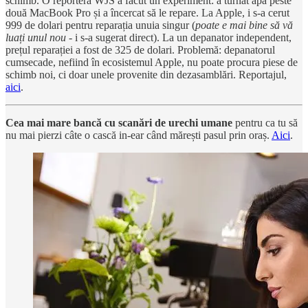
schimb. O reporteră WJS a făcut un experiment: a turnat apă peste
două MacBook Pro și a încercat să le repare. La Apple, i s-a cerut
999 de dolari pentru reparația unuia singur (
poate e mai bine să vă
luați unul nou
- i s-a sugerat direct). La un depanator independent,
prețul reparației a fost de 325 de dolari. Problemă: depanatorul
cumsecade, nefiind în ecosistemul Apple, nu poate procura piese de
schimb noi, ci doar unele provenite din dezasamblări. Reportajul,
aici
.
Cea mai mare bancă cu scanări de urechi umane
pentru ca tu să
nu mai pierzi câte o cască in-ear când mărești pasul prin oraș.
Aici
.