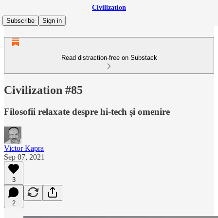
Civilization
Subscribe
Sign in
Read distraction-free on Substack
Civilization #85
Filosofii relaxate despre hi-tech și omenire
Victor Kapra
Sep 07, 2021
3
2