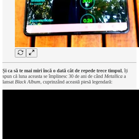
Și ca să te mai miri încă o dată cât de repede trece timpul
, îți
spun că luna aceasta se împlinesc 30 de ani de când
Metallica
a
lansat
Black Album
, cuprinzând această piesă legendară: