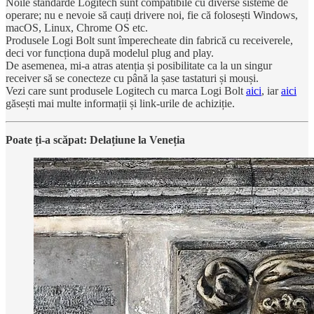
Noile standarde Logitech sunt compatibile cu diverse sisteme de
operare; nu e nevoie să cauți drivere noi, fie că folosești Windows,
macOS, Linux, Chrome OS etc.
Produsele Logi Bolt sunt împerecheate din fabrică cu receiverele,
deci vor funcționa după modelul plug and play.
De asemenea, mi-a atras atenția și posibilitate ca la un singur
receiver să se conecteze cu până la șase tastaturi și mouși.
Vezi care sunt produsele Logitech cu marca Logi Bolt
aici
, iar
aici
găsești mai multe informații și link-urile de achiziție.
Poate ți-a scăpat: Delațiune la Veneția