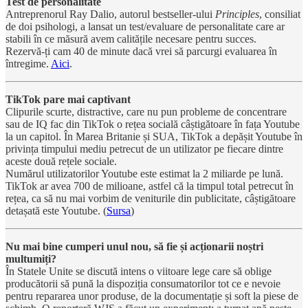
Test de personalitate
Antreprenorul Ray Dalio, autorul bestseller-ului
Principles
, consiliat
de doi psihologi, a lansat un test/evaluare de personalitate care ar
stabili în ce măsură avem calitățile necesare pentru succes.
Rezervă-ți cam 40 de minute dacă vrei să parcurgi evaluarea în
întregime.
Aici
.
TikTok pare mai captivant
Clipurile scurte, distractive, care nu pun probleme de concentrare
sau de IQ fac din TikTok o rețea socială câștigătoare în fața Youtube
la un capitol. În Marea Britanie și SUA, TikTok a depășit Youtube în
privința timpului mediu petrecut de un utilizator pe fiecare dintre
aceste două rețele sociale.
Numărul utilizatorilor Youtube este estimat la 2 miliarde pe lună.
TikTok ar avea 700 de milioane, astfel că la timpul total petrecut în
rețea, ca să nu mai vorbim de veniturile din publicitate, câștigătoare
detașată este Youtube. (
Sursa
)
Nu mai bine cumperi unul nou, să fie și acționarii noștri
multumiți?
În Statele Unite se discută intens o viitoare lege care să oblige
producătorii să pună la dispoziția consumatorilor tot ce e nevoie
pentru repararea unor produse, de la documentație și soft la piese de