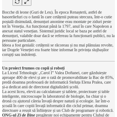
Bocche di leone (Guri de Leu). În epoca Renașterii, astfel de
basoreliefuri cu o fantă în care cetățenii puteau strecura, într-o cutie
poștală disimulată, denunțuri anonime erau montate pe ziduri peste
tot în Veneția. Au funcționat până la 1797, anul în care Napoleon a
anexat statul venețian. Sistemul juridic local se baza pe astfel de
denunțuri, valabile doar dacă se refereau la funcționarii publici, nu la
persoane particulare.
Ideea a fost genială: cetățenii se răcoreau și nu mai plănuiau revolte,
iar Dogele Veneției era foarte bine informat în privința slujbașilor
corupți sau indolenți.
Un proiect frumos cu copii și roboți
La Liceul Tehnologic „Carol I” Valea Doftanei, care găzduiește
aproape 400 de elevi și are o rată de promovabilitate la Bac de 85%,
predă doamna profesoară de informatică Steluța Elena Pralea, care
și-a dedicat anii de directorat digitalizării școlii.
La acest liceu, elevii au calculatoare și tablete, proiectoare și table
inteligente, microscoape în laboratorul de biologie, ba chiar și o
dronă cu ajutorul căreia învață despre natură și ecologie. Iar într-o
școală în care copiii învață informatică din ciclul primar, doamna
directoare a reușit să înființeze și un Club de programare și robotică.
ONG-ul
Zi de Bine
pregătește noi echipamente pentru Clubul de