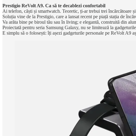
Prestigio ReVolt A9. Ca să te decablezi confortabil
Ai telefon, căști și smartwatch. Teoretic, ți-ar trebui trei încărcătoare 
Soluția vine de la Prestigio, care a lansat recent pe piață stația de înc
Va arăta bine pe biroul tău sau în living; e elegantă, construită din alumi
Proiectată pentru seria Samsung Galaxy, nu se limitează la gadgeturile
E simplu să o folosești: îți așezi gadgeturile personale pe ReVolt A9 a