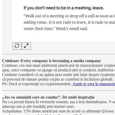
Coinbase: Every company is becoming a media company
Coinbase, cea mai mare platformă americană de tranzacționare cryptom
spus, orice companie va ajunge să producă știri și conținut, indiferent
Coinbase consideră că au apărut prea multe știri false despre cryptomo
că procesul de minare pentru crypto ar contribui la încălzirea globală. E
PS: Dacă ai experiență cu cryptomonedele,
Apple te vrea în managem
„Jos cu sataniștii care ne conduc”. De unde inspirația
Nu s-a prostit lumea în vremurile noastre, așa a fost dintotdeauna. V-
aduceau unt și alte bunătăți prin hornul casei.
Actualitatea: 15% dintre americani sunt de acord cu afirmația QAnon c