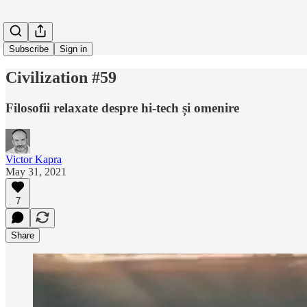
Subscribe
Sign in
Civilization #59
Filosofii relaxate despre hi-tech și omenire
Victor Kapra
May 31, 2021
7
Share