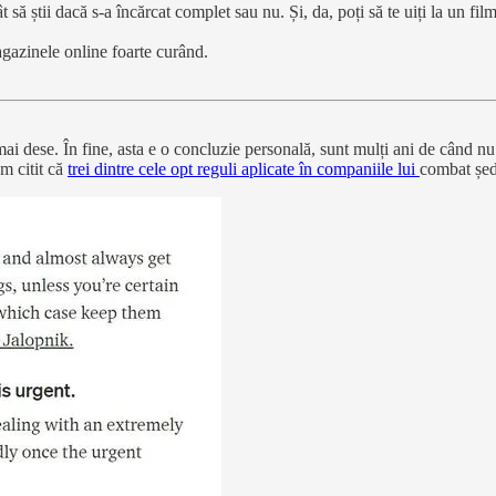
t să știi dacă s-a încărcat complet sau nu. Și, da, poți să te uiți la un fi
agazinele online foarte curând.
mai dese. În fine, asta e o concluzie personală, sunt mulți ani de când n
m citit că
trei dintre cele opt reguli aplicate în companiile lui
combat ședi