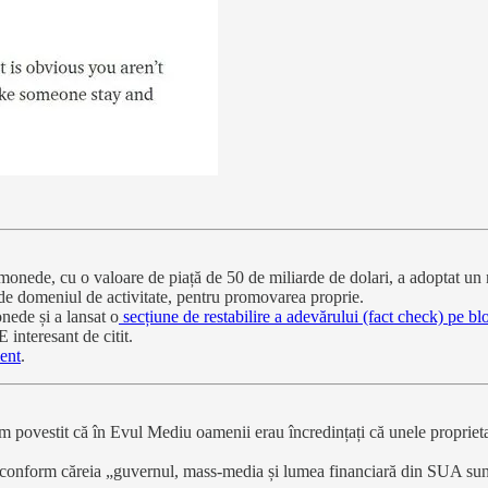
onede, cu o valoare de piață de 50 de miliarde de dolari, a adoptat un
 de domeniul de activitate, pentru promovarea proprie.
nede și a lansat o
secțiune de restabilire a adevărului (fact check) pe bl
 interesant de citit.
ent
.
am povestit că în Evul Mediu oamenii erau încredințați că unele propriet
onform căreia „guvernul, mass-media și lumea financiară din SUA sunt c