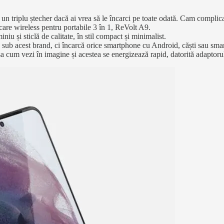
și un triplu ștecher dacă ai vrea să le încarci pe toate odată. Cam complic
ărcare wireless pentru portabile 3 în 1, ReVolt A9.
niu și sticlă de calitate, în stil compact și minimalist.
 sub acest brand, ci încarcă orice smartphone cu Android, căști sau smar
șa cum vezi în imagine și acestea se energizează rapid, datorită adaptoru