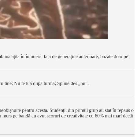
bunătățită în întuneric față de generațiile anterioare, bazate doar pe
tru tine; Nu te lua după turmă; Spune des „nu”.
/neobișnuite pentru acesta. Studenții din primul grup au stat în repaus o
e au mers pe bandă au avut scoruri de creativitate cu 60% mai mari decât