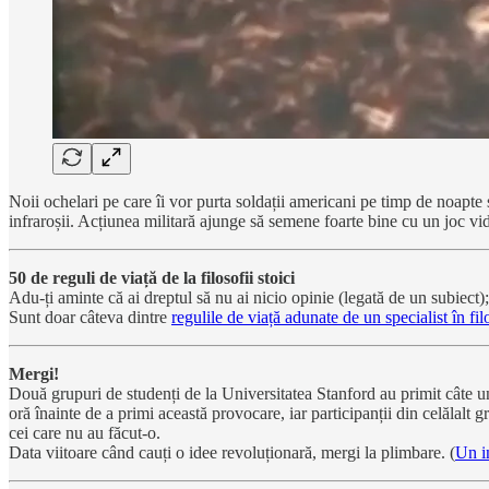
Noii ochelari pe care îi vor purta soldații americani pe timp de noapte s
infraroșii. Acțiunea militară ajunge să semene foarte bine cu un joc 
50 de reguli de viață de la filosofii stoici
Adu-ți aminte că ai dreptul să nu ai nicio opinie (legată de un subiec
Sunt doar câteva dintre
regulile de viață adunate de un specialist în fil
Mergi!
Două grupuri de studenți de la Universitatea Stanford au primit câte un 
oră înainte de a primi această provocare, iar participanții din celălalt
cei care nu au făcut-o.
Data viitoare când cauți o idee revoluționară, mergi la plimbare. (
Un in