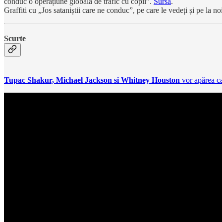
conduc o operațiune globală de trafic cu copii”.
Sursa
.
Graffiti cu „Jos sataniștii care ne conduc”, pe care le vedeți și pe la 
Scurte
Tupac Shakur, Michael Jackson si Whitney
Houston
vor apărea c