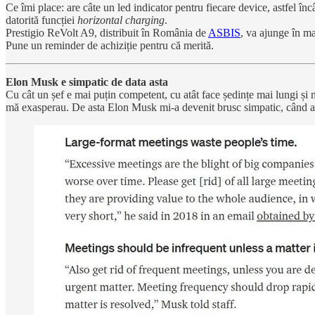
Ce îmi place: are câte un led indicator pentru fiecare device, astfel încâ
datorită funcției
horizontal charging
.
Prestigio ReVolt A9, distribuit în România de
ASBIS
, va ajunge în m
Pune un reminder de achiziție pentru că merită.
Elon Musk e simpatic de data asta
Cu cât un șef e mai puțin competent, cu atât face ședințe mai lungi și 
mă exasperau. De asta Elon Musk mi-a devenit brusc simpatic, când a