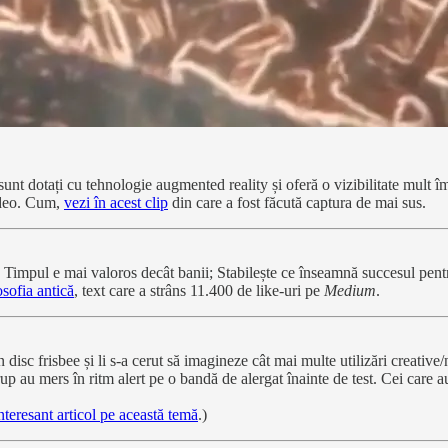
unt dotați cu tehnologie augmented reality și oferă o vizibilitate mult îm
video. Cum,
vezi în acest clip
din care a fost făcută captura de mai sus.
t); Timpul e mai valoros decât banii; Stabilește ce înseamnă succesul pen
osofia antică
, text care a strâns 11.400 de like-uri pe
Medium
.
disc frisbee și li s-a cerut să imagineze cât mai multe utilizări creative
 grup au mers în ritm alert pe o bandă de alergat înainte de test. Cei car
teresant articol pe această temă
.)