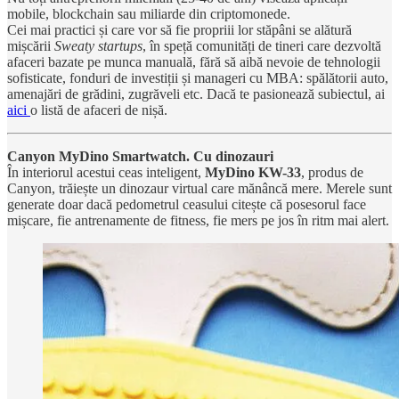
mobile, blockchain sau miliarde din criptomonede.
Cei mai practici și care vor să fie propriii lor stăpâni se alătură
mișcării
Sweaty startups
, în speță comunități de tineri care dezvoltă
afaceri bazate pe munca manuală, fără să aibă nevoie de tehnologii
sofisticate, fonduri de investiții și manageri cu MBA: spălătorii auto,
amenajări de grădini, zugrăveli etc. Dacă te pasionează subiectul, ai
aici
o listă de afaceri de nișă.
Canyon MyDino Smartwatch. Cu dinozauri
În interiorul acestui ceas inteligent,
MyDino KW-33
, produs de
Canyon, trăiește un dinozaur virtual care mănâncă mere. Merele sunt
generate doar dacă pedometrul ceasului citește că posesorul face
mișcare, fie antrenamente de fitness, fie mers pe jos în ritm mai alert.