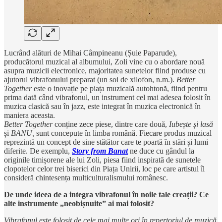
Lucrând alături de Mihai Câmpineanu (Șuie Paparude),
producătorul muzical al albumului, Zoli vine cu o abordare nouă
asupra muzicii electronice, majoritatea sunetelor fiind produse cu
ajutorul vibrafonului preparat (un soi de xilofon, n.m.).
Better
Together
este o inovație pe piața muzicală autohtonă, fiind pentru
prima dată când vibrafonul, un instrument cel mai adesea folosit în
muzica clasică sau în jazz, este integrat în muzica electronică în
maniera aceasta.
Better Together
conține zece piese, dintre care două,
Iubește și lasă
și
BANU,
sunt concepute în limba română. Fiecare produs muzical
reprezintă un concept de sine stătător care te poartă în stări și lumi
diferite. De exemplu,
Story from Banat
ne duce cu gândul la
originile timișorene ale lui Zoli, piesa fiind inspirată de sunetele
clopotelor celor trei biserici din Piața Unirii, loc pe care artistul îl
consideră chintesența multiculturalismului românesc.
De unde ideea de a integra vibrafonul în noile tale creații? Ce
alte instrumente „neobișnuite” ai mai folosit?
Vibrafonul este folosit de cele mai multe ori în repertoriul de muzică