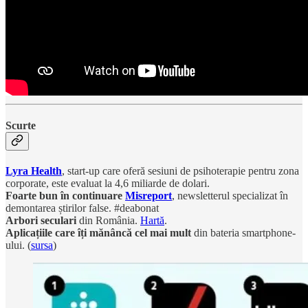
Scurte
Lyra Health
, start-up care oferă sesiuni de psihoterapie pentru zona
corporate, este evaluat la 4,6 miliarde de dolari.
Foarte bun în continuare
Misreport
, newsletterul specializat în
demontarea știrilor false. #deabonat
Arbori seculari
din România.
Hartă
.
Aplicațiile care îți mănâncă cel mai mult
din bateria smartphone-
ului. (
sursa
)