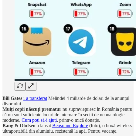
Bill Gates
i-a transferat
Melindei 4 miliarde de dolari de la anunțul
divorțului.
Mulți copii născuți prematur
nu supraviețuiesc în România pentru
că nu sunt suficiente locuri de internare în secții de neonatologie
moderne.
Cum poți să-i ajuți
, printr-o mică donație.
Bang & Olufsen
a lansat
Beosound Explore
(foto), o boxă wireless
ultraportabilă din aluminiu, rezistentă la apă. Pentru vacanțe.