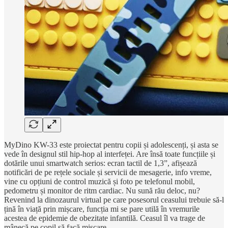
MyDino KW-33 este proiectat pentru copii și adolescenți, și asta se
vede în designul stil hip-hop al interfeței. Are însă toate funcțiile și
dotările unui smartwatch serios: ecran tactil de 1,3”, afișează
notificări de pe rețele sociale și servicii de mesagerie, info vreme,
vine cu opțiuni de control muzică și foto pe telefonul mobil,
pedometru și monitor de ritm cardiac. Nu sună rău deloc, nu?
Revenind la dinozaurul virtual pe care posesorul ceasului trebuie să-l
țină în viață prin mișcare, funcția mi se pare utilă în vremurile
acestea de epidemie de obezitate infantilă. Ceasul îl va trage de
mânecă pe copil să facă mișcare.