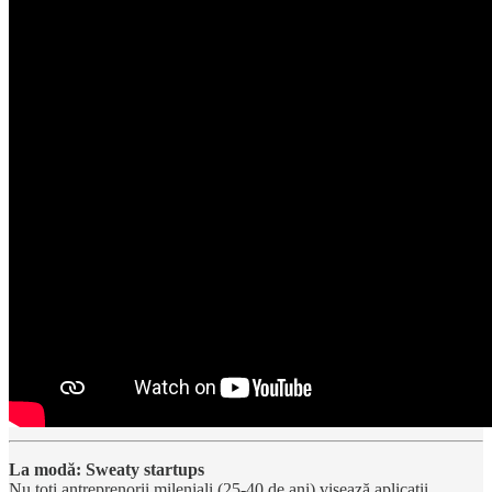
La modă: Sweaty startups
Nu toți antreprenorii mileniali (25-40 de ani) visează aplicații