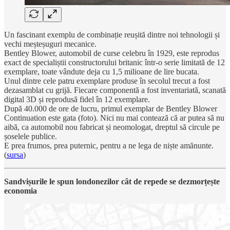
Un fascinant exemplu de combinație reușită dintre noi tehnologii și
vechi meșteșuguri mecanice.
Bentley Blower, automobil de curse celebru în 1929, este reprodus
exact de specialiștii constructorului britanic într-o serie limitată de 12
exemplare, toate vândute deja cu 1,5 milioane de lire bucata.
Unul dintre cele patru exemplare produse în secolul trecut a fost
dezasamblat cu grijă. Fiecare componentă a fost inventariată, scanată
digital 3D și reprodusă fidel în 12 exemplare.
După 40.000 de ore de lucru, primul exemplar de Bentley Blower
Continuation este gata (foto). Nici nu mai contează că ar putea să nu
aibă, ca automobil nou fabricat și neomologat, dreptul să circule pe
șoselele publice.
E prea frumos, prea puternic, pentru a ne lega de niște amănunte.
(
sursa
)
Sandvișurile le spun londonezilor cât de repede se dezmorțește
economia