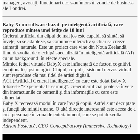
manageri, avocați, funcționari etc. s-au întors în zonele de business
ale Londrei.
Baby X: un software bazat pe inteligență artificială, care
reproduce mintea unei fetițe de 18 luni
Creierul artificial din clipul de mai jos este capabil să simtă, să
învețe, să se adapteze, să comunice interactiv și chiar să creeze
animații naturale. Este un proiect care vine din Noua Zeelandă,
fiind dezvoltat de o echipă specializată în inteligență artificială (AI)
cu un background în efecte speciale.
Mimica fetiței virtuale BabyX este influențată de factori cognitivi,
emoționali și psihologici. Chipul, corpul și sistemul nervos virtual
sunt reproduse cât mai fidel de artiști digitali.
AGI (Artificial General Intelligence) cu care este dotat Baby X
foloseste “Experiential Learning”: creierul artificial poate să învețe
din interacțiunile cu oamenii și din informațiile cu care este
alimentat.
Baby X recreează modul în care învață copiii. Astfel sunt decriptate
și funcții ale minții umane. O altă direcție interesantă este aceea de a
crea personaje în zona de entertainment, care se pot dezvolta
independent.
Adrian Posteucă, CEO ConceptFactory (Immersive Technology)