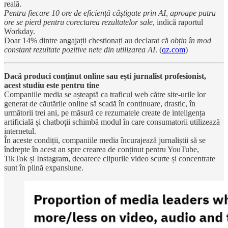
reală.
Pentru fiecare 10 ore de eficiență câștigate prin AI, aproape patru
ore se pierd pentru corectarea rezultatelor sale
, indică raportul
Workday.
Doar 14% dintre angajații chestionați au declarat că
obțin în mod
constant rezultate pozitive nete din utilizarea AI
. (
qz.com
)
Dacă produci conținut online sau ești jurnalist profesionist,
acest studiu este pentru tine
Companiile media se așteaptă ca traficul web către site-urile lor
generat de căutările online să scadă în continuare, drastic, în
următorii trei ani, pe măsură ce rezumatele create de inteligența
artificială și chatboții schimbă modul în care consumatorii utilizează
internetul.
În aceste condiții, companiile media încurajează jurnaliștii să se
îndrepte în acest an spre crearea de conținut pentru YouTube,
TikTok și Instagram, deoarece clipurile video scurte și concentrate
sunt în plină expansiune.