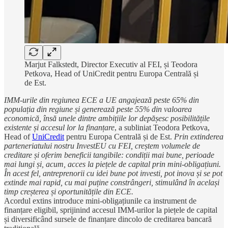
Marjut Falkstedt, Director Executiv al FEI, și Teodora
Petkova, Head of UniCredit pentru Europa Centrală și
de Est.
IMM-urile din regiunea ECE a UE angajează peste 65% din
populația din regiune și generează peste 55% din valoarea
economică, însă unele dintre ambițiile lor depășesc posibilitățile
existente și accesul lor la finanțare
, a subliniat Teodora Petkova,
Head of
UniCredit
pentru Europa Centrală și de Est.
Prin extinderea
parteneriatului nostru InvestEU cu FEI, creștem volumele de
creditare și oferim beneficii tangibile: condiții mai bune, perioade
mai lungi și, acum, acces la piețele de capital prin mini-obligațiuni.
În acest fel, antreprenorii cu idei bune pot investi, pot inova și se pot
extinde mai rapid, cu mai puține constrângeri, stimulând în același
timp creșterea și oportunitățile din ECE.
Acordul extins introduce mini-obligațiunile ca instrument de
finanțare eligibil, sprijinind accesul IMM-urilor la piețele de capital
și diversificând sursele de finanțare dincolo de creditarea bancară