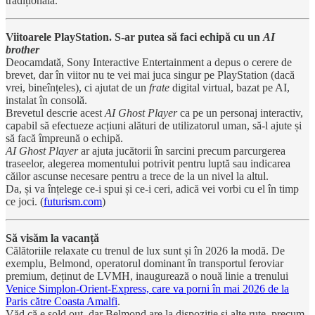
tradițională.
Viitoarele PlayStation. S-ar putea să faci echipă cu un
AI
brother
Deocamdată, Sony Interactive Entertainment a depus o cerere de
brevet, dar în viitor nu te vei mai juca singur pe PlayStation (dacă
vrei, bineînțeles), ci ajutat de un
frate
digital virtual, bazat pe AI,
instalat în consolă.
Brevetul descrie acest
AI Ghost Player
ca pe un personaj interactiv,
capabil să efectueze acțiuni alături de utilizatorul uman, să-l ajute și
să facă împreună o echipă.
AI Ghost Player
ar ajuta jucătorii în sarcini precum parcurgerea
traseelor, alegerea momentului potrivit pentru luptă sau indicarea
căilor ascunse necesare pentru a trece de la un nivel la altul.
Da, și va înțelege ce-i spui și ce-i ceri, adică vei vorbi cu el în timp
ce joci. (
futurism.com
)
Să visăm la vacanță
Călătoriile relaxate cu trenul de lux sunt și în 2026 la modă. De
exemplu, Belmond, operatorul dominant în transportul feroviar
premium, deținut de LVMH, inaugurează o nouă linie a trenului
Venice Simplon-Orient-Express, care va porni în mai 2026 de la
Paris către Coasta Amalfi
.
Văd că e sold out, dar Belmond are la dispoziție și alte rute, precum