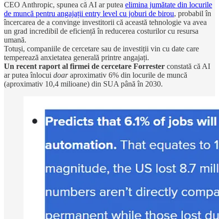
CEO Anthropic, spunea că AI ar putea
elimina jumătate din locurile
de muncă pentru angajații entry level cu joburi de birou
, probabil în
încercarea de a convinge investitorii că această tehnologie va avea
un grad incredibil de eficiență în reducerea costurilor cu resursa
umană.
Totuși, companiile de cercetare sau de investiții vin cu date care
temperează anxietatea generală printre angajați.
Un recent raport al firmei de cercetare Forrester
constată că AI
ar putea înlocui
doar
aproximativ 6% din locurile de muncă
(aproximativ 10,4 milioane) din SUA până în 2030.