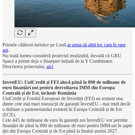
Primele călătorii turistice pe Lună
ar urma să aibă loc cam în șase
ani
.
Nu toată lumea consideră proiectul irealizabil, dovadă că GRU
Space a primit deja o finanțare inițială de la Y Combinator.
Descrierea proiectului,
aici
.
InvestEU: UniCredit și FEI alocă până la 890 de milioane de
euro finanțări noi pentru dezvoltarea IMM din Europa
Centrală și de Est, inclusiv România
UniCredit și Fondul European de Investiții (FEI) au semnat una
dintre cele mai mari tranzacții de garanții InvestEU - mai mult decât
o dublare a parteneriatului existent în Europa Centrală și de Est
(ECE).
Cele 445 de milioane de euro în garanții noi InvestEU vor permite
finanțări de până la 890 de milioane de euro pentru IMM-uri în șapte
țări din Europa Centrală și de Est până la finalul anului 2027.