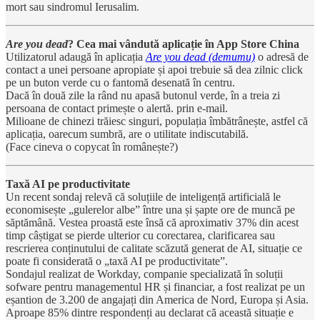
mort sau sindromul Ierusalim.
Are you dead
? Cea mai vândută aplicație în App Store China
Utilizatorul adaugă în aplicația
Are you dead (demumu)
o adresă de
contact a unei persoane apropiate și apoi trebuie să dea zilnic click
pe un buton verde cu o fantomă desenată în centru.
Dacă în două zile la rând nu apasă butonul verde, în a treia zi
persoana de contact primește o alertă. prin e-mail.
Milioane de chinezi trăiesc singuri, populația îmbătrânește, astfel că
aplicația, oarecum sumbră, are o utilitate indiscutabilă.
(Face cineva o copycat în românește?)
Taxă AI pe productivitate
Un recent sondaj relevă că soluțiile de inteligență artificială le
economisește „gulerelor albe” între una și șapte ore de muncă pe
săptămână. Vestea proastă este însă că aproximativ 37% din acest
timp câștigat se pierde ulterior cu corectarea, clarificarea sau
rescrierea conținutului de calitate scăzută generat de AI, situație ce
poate fi considerată o „taxă AI pe productivitate”.
Sondajul realizat de Workday, companie specializată în soluții
sofware pentru managementul HR și financiar, a fost realizat pe un
eșantion de 3.200 de angajați din America de Nord, Europa și Asia.
Aproape 85% dintre respondenți au declarat că această situație e