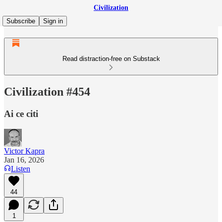
Civilization
Subscribe
Sign in
Read distraction-free on Substack
Civilization #454
Ai ce citi
Victor Kapra
Jan 16, 2026
Listen
44
1