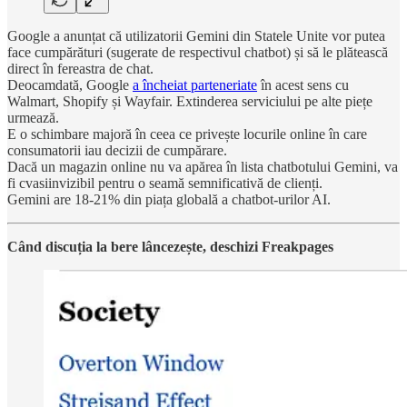
Google a anunțat că utilizatorii Gemini din Statele Unite vor putea
face cumpărături (sugerate de respectivul chatbot) și să le plătească
direct în fereastra de chat.
Deocamdată, Google
a încheiat parteneriate
în acest sens cu
Walmart, Shopify și Wayfair. Extinderea serviciului pe alte piețe
urmează.
E o schimbare majoră în ceea ce privește locurile online în care
consumatorii iau decizii de cumpărare.
Dacă un magazin online nu va apărea în lista chatbotului Gemini, va
fi cvasiinvizibil pentru o seamă semnificativă de clienți.
Gemini are 18-21% din piața globală a chatbot-urilor AI.
Când discuția la bere lâncezește, deschizi Freakpages