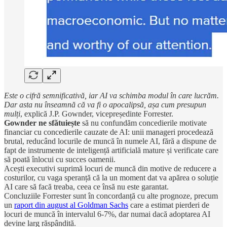
Este o cifră semnificativă, iar AI va schimba modul în care lucrăm.
Dar asta nu înseamnă că va fi o apocalipsă, așa cum presupun
mulți
, explică J.P. Gownder, vicepreședinte Forrester.
Gownder ne sfătuiește
să nu confundăm concedierile motivate
financiar cu concedierile cauzate de AI: unii manageri procedează
brutal, reducând locurile de muncă în numele AI, fără a dispune de
fapt de instrumente de inteligență artificială mature și verificate care
să poată înlocui cu succes oamenii.
Acești executivi suprimă locuri de muncă din motive de reducere a
costurilor, cu vaga speranță că la un moment dat va apărea o soluție
AI care să facă treaba, ceea ce însă nu este garantat.
Concluziile Forrester sunt în concordanță cu alte prognoze, precum
un
raport din august al Goldman Sachs
care a estimat pierderi de
locuri de muncă în intervalul 6-7%, dar numai dacă adoptarea AI
devine larg răspândită.