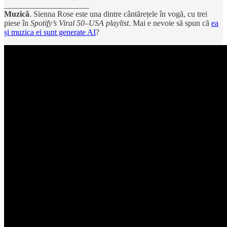
_____________________
Muzică
. Sienna Rose este una dintre cântărețele în vogă, cu trei
piese în
Spotify’s Viral 50–USA playlist
. Mai e nevoie să spun că
ea
și muzica ei sunt generate AI
?