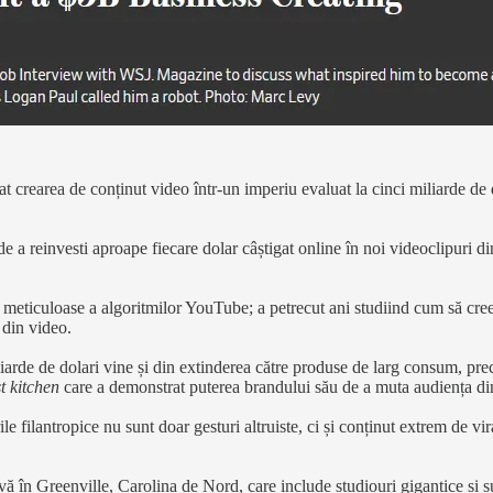
t crearea de conținut video într-un imperiu evaluat la cinci miliarde de 
de a reinvesti aproape fiecare dolar câștigat online în noi videoclipuri d
e meticuloase a algoritmilor YouTube; a petrecut ani studiind cum să creez
din video.
arde de dolari vine și din extinderea către produse de larg consum, pre
t kitchen
care a demonstrat puterea brandului său de a muta audiența din 
le filantropice nu sunt doar gesturi altruiste, ci și conținut extrem de vi
vă în Greenville, Carolina de Nord, care include studiouri gigantice și su