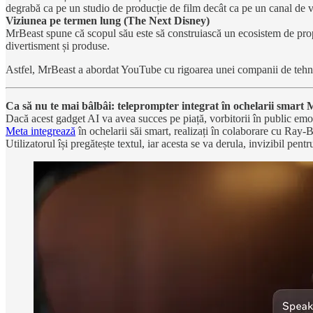
degrabă ca pe un studio de producție de film decât ca pe un canal de v
Viziunea pe termen lung (The Next Disney)
MrBeast spune că scopul său este să construiască un ecosistem de prop
divertisment și produse.
Astfel, MrBeast a abordat YouTube cu rigoarea unei companii de tehno
Ca să nu te mai bâlbâi: teleprompter integrat în ochelarii smar
Dacă acest gadget AI va avea succes pe piață, vorbitorii în public emoti
Meta integrează
în ochelarii săi smart, realizați în colaborare cu Ray-
Utilizatorul își pregătește textul, iar acesta se va derula, invizibil pent