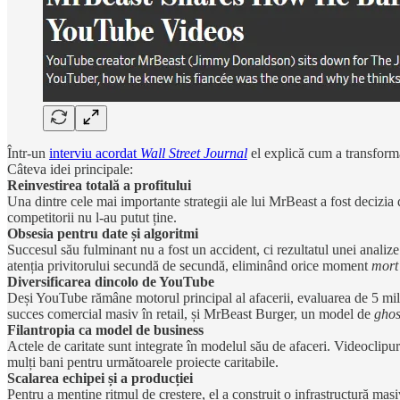
Într-un
interviu acordat
Wall Street Journal
el explică cum a transforma
Câteva idei principale:
Reinvestirea totală a profitului
Una dintre cele mai importante strategii ale lui MrBeast a fost decizia 
competitorii nu l-au putut ține.
Obsesia pentru date și algoritmi
Succesul său fulminant nu a fost un accident, ci rezultatul unei analiz
atenția privitorului secundă de secundă, eliminând orice moment
mort
Diversificarea dincolo de YouTube
Deși YouTube rămâne motorul principal al afacerii, evaluarea de 5 mili
succes comercial masiv în retail, și MrBeast Burger, un model de
ghos
Filantropia ca model de business
Actele de caritate sunt integrate în modelul său de afaceri. Videoclipuri
mulți bani pentru următoarele proiecte caritabile.
Scalarea echipei și a producției
Pentru a menține ritmul de creștere, el a construit o infrastructură masi