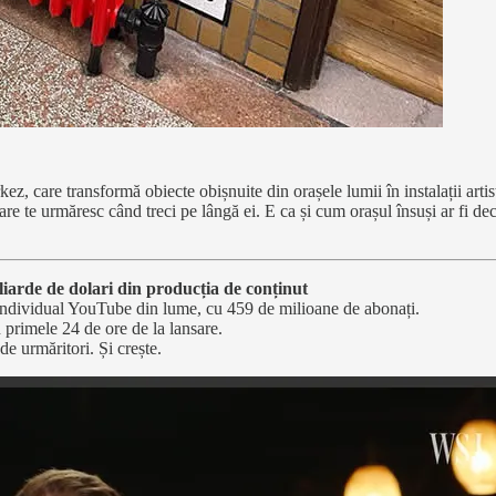
 care transformă obiecte obișnuite din orașele lumii în instalații artist
are te urmăresc când treci pe lângă ei. E ca și cum orașul însuși ar fi d
iarde de dolari din producția de conținut
individual YouTube din lume, cu 459 de milioane de abonați.
 primele 24 de ore de la lansare.
de urmăritori. Și crește.