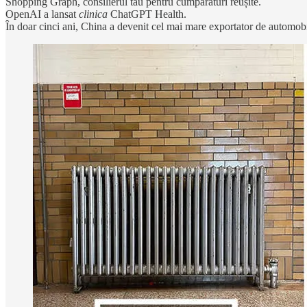
Shopping Graph, consilierul tău pentru cumpărături reușite.
OpenAI a lansat
clinica
ChatGPT Health.
În doar cinci ani, China a devenit cel mai mare exportator de automob