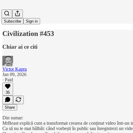
Subscribe
Sign in
Civilization #453
Chiar ai ce citi
Victor Kapra
Jan 09, 2026
∙ Paid
35
Share
Din sumar:
MrBeast explică cum a transformat crearea de conținut video într-un im
Ca să nu te mai bâlbâi: când vorbești în public sau înregistrezi un vid