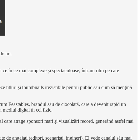
dolari.
in ce în ce mai complexe și spectaculoase, într-un ritm pe care
e titluri și thumbnails irezistibile pentru public sau cum să mențină
cum Feastables, brandul său de ciocolată, care a devenit rapid un
mediul digital în cel fizic.
ral care atrage sponsori mari și vizualizări record, generând astfel mai
te de angajați (editori, scenariști, ingineri). El vede canalul său mai