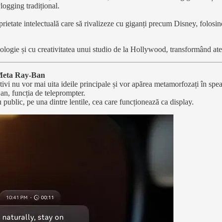
logging tradițional.
rietate intelectuală care să rivalizeze cu giganți precum Disney, folos
logie și cu creativitatea unui studio de la Hollywood, transformând ate
t Meta Ray-Ban
vi nu vor mai uita ideile principale și vor apărea metamorfozați în speake
Ban, funcția de teleprompter.
ru public, pe una dintre lentile, cea care funcționează ca display.