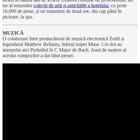
tur al renumitei
colecții de artă și antichități a hotelului
, cu peste
16.000 de piese, și un tratament de două ore, din cap până în
picioare, la spa.
MUZICĂ
O colaborare între producătorul de muzică electronică Zedd și
legendarul Matthew Bellamy, liderul trupei Muse. Cei doi au
interpolat aici Preludiul în C Major de Bach. Anul de naștere al
acestui compozitor a dat titlul piesei: