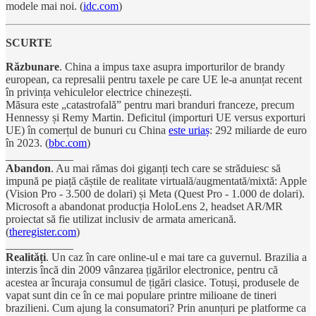
modele mai noi. (
idc.com
)
SCURTE
Răzbunare
. China a impus taxe asupra importurilor de brandy
european, ca represalii pentru taxele pe care UE le-a anunțat recent
în privința vehiculelor electrice chinezești.
Măsura este „catastrofală” pentru mari branduri franceze, precum
Hennessy și Remy Martin. Deficitul (importuri UE versus exporturi
UE) în comerțul de bunuri cu China
este uriaș
: 292 miliarde de euro
în 2023. (
bbc.com
)
____________
Abandon
. Au mai rămas doi giganți tech care se străduiesc să
impună pe piață căștile de realitate virtuală/augmentată/mixtă: Apple
(Vision Pro - 3.500 de dolari) și Meta (Quest Pro - 1.000 de dolari).
Microsoft a abandonat producția HoloLens 2, headset AR/MR
proiectat să fie utilizat inclusiv de armata americană.
(
theregister.com
)
____________
Realități
. Un caz în care online-ul e mai tare ca guvernul. Brazilia a
interzis încă din 2009 vânzarea țigărilor electronice, pentru că
acestea ar încuraja consumul de țigări clasice. Totuși, produsele de
vapat sunt din ce în ce mai populare printre milioane de tineri
brazilieni. Cum ajung la consumatori? Prin anunțuri pe platforme ca