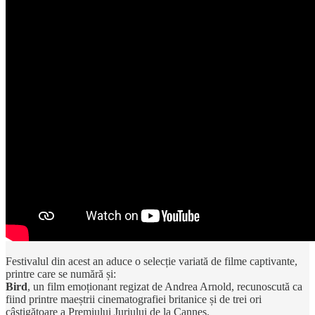
Festivalul din acest an aduce o selecție variată de filme captivante,
printre care se numără și:
Bird
, un film emoționant regizat de Andrea Arnold, recunoscută ca
fiind printre maeștrii cinematografiei britanice și de trei ori
câștigătoare a Premiului Juriului de la Cannes.