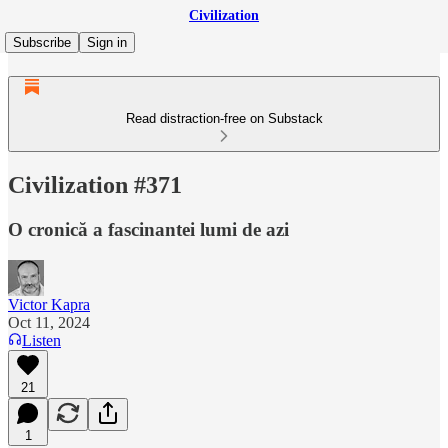
Civilization
Subscribe
Sign in
Read distraction-free on Substack
Civilization #371
O cronică a fascinantei lumi de azi
Victor Kapra
Oct 11, 2024
Listen
21
1