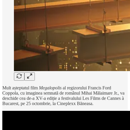
Mult așteptatul film
Megalopolis
al regizorului Francis Ford
Coppola, cu imaginea semnată de românul Mihai Mălaimare Jr., va
deschide cea de-a XV-a ediție a festivalului Les Films de Cannes à
Bucarest, pe 25 octombrie, la Cineplexx Băneasa.