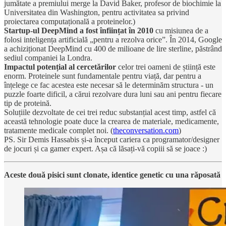
jumătate a premiului merge la David Baker, profesor de biochimie la
Universitatea din Washington, pentru activitatea sa privind
proiectarea computațională a proteinelor.)
Startup-ul DeepMind a fost înființat în 2010
cu misiunea de a
folosi inteligența artificială „pentru a rezolva orice”. În 2014, Google
a achiziționat DeepMind cu 400 de milioane de lire sterline, păstrând
sediul companiei la Londra.
Impactul potențial al cercetărilor
celor trei oameni de știință este
enorm. Proteinele sunt fundamentale pentru viață, dar pentru a
înțelege ce fac acestea este necesar să le determinăm structura - un
puzzle foarte dificil, a cărui rezolvare dura luni sau ani pentru fiecare
tip de proteină.
Soluțiile dezvoltate de cei trei reduc substanțial acest timp, astfel că
această tehnologie poate duce la crearea de materiale, medicamente,
tratamente medicale complet noi. (
theconversation.com
)
PS. Sir Demis Hassabis și-a început cariera ca programator/designer
de jocuri și ca gamer expert. Așa că lăsați-vă copiii să se joace :)
Aceste două pisici sunt clonate, identice genetic cu una răposată