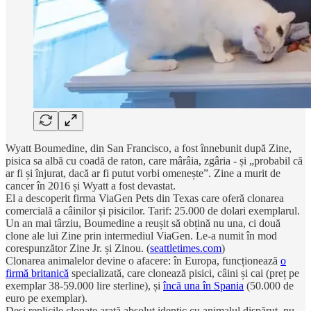
Wyatt Boumedine, din San Francisco, a fost înnebunit după Zine,
pisica sa albă cu coadă de raton, care mârâia, zgâria - și „probabil că
ar fi și înjurat, dacă ar fi putut vorbi omenește”. Zine a murit de
cancer în 2016 și Wyatt a fost devastat.
El a descoperit firma ViaGen Pets din Texas care oferă clonarea
comercială a câinilor și pisicilor. Tarif: 25.000 de dolari exemplarul.
Un an mai târziu, Boumedine a reușit să obțină nu una, ci două
clone ale lui Zine prin intermediul ViaGen. Le-a numit în mod
corespunzător Zine Jr. și Zinou. (
seattletimes.com
)
Clonarea animalelor devine o afacere: în Europa, funcționează
o
firmă britanică
specializată, care clonează pisici, câini și cai (preț pe
exemplar 38-59.000 lire sterline), și
încă una în Spania
(50.000 de
euro pe exemplar).
Deși replicile clonate arată absolut identic cu animalul dispărut, nu