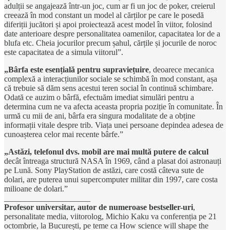
adulții se angajează într-un joc, cum ar fi un joc de poker, creierul
creează în mod constant un model al cărților pe care le posedă
diferiții jucători și apoi proiectează acest model în viitor, folosind
date anterioare despre personalitatea oamenilor, capacitatea lor de a
blufa etc. Cheia jocurilor precum șahul, cărțile și jocurile de noroc
este capacitatea de a simula viitorul”.
„Bârfa este esențială pentru supraviețuire
, deoarece mecanica
complexă a interacțiunilor sociale se schimbă în mod constant, așa
că trebuie să dăm sens acestui teren social în continuă schimbare.
Odată ce auzim o bârfă, efectuăm imediat simulări pentru a
determina cum ne va afecta aceasta propria poziție în comunitate. În
urmă cu mii de ani, bârfa era singura modalitate de a obține
informații vitale despre trib. Viața unei persoane depindea adesea de
cunoașterea celor mai recente bârfe.”
„Astăzi, telefonul dvs. mobil are mai multă putere de calcul
decât întreaga structură NASA în 1969, când a plasat doi astronauți
pe Lună. Sony PlayStation de astăzi, care costă câteva sute de
dolari, are puterea unui supercomputer militar din 1997, care costa
milioane de dolari.”
_____________________
Profesor universitar, autor de numeroase bestseller-uri
,
personalitate media, viitorolog, Michio Kaku va conferenția pe 21
octombrie, la București, pe teme ca How science will shape the