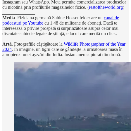
Instagram sau WhatsApp. Meta permite comercializarea produselor
cu nicotină prin profilurile magazinelor fizice. (
restoftheworld.org
)
______________
Media
. Fiziciana germană Sabine Hossenfelder are un
canal de
podcasturi pe Youtube
cu 1,48 de milioane de abonați. Dacă te
interesează o privire prospătă și surprinzătoare asupra celor mai
discutate subiecte legate de știință, e locul care merită un click.
________________
Artă
. Fotografiile câștigătoare la
Wildlife Photographer of the Year
2024
. În imagine, un tigru care se gândește la următoarea masă în
apropierea unei așezări din India. Instantaneu capturat din dronă.