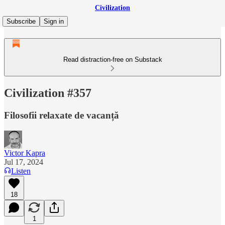
Civilization
Subscribe
Sign in
Read distraction-free on Substack
Civilization #357
Filosofii relaxate de vacanță
Victor Kapra
Jul 17, 2024
Listen
18
1