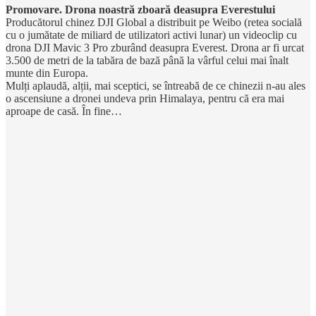
Promovare. Drona noastră zboară deasupra Everestului
Producătorul chinez DJI Global a distribuit pe Weibo (retea socială
cu o jumătate de miliard de utilizatori activi lunar) un videoclip cu
drona DJI Mavic 3 Pro zburând deasupra Everest. Drona ar fi urcat
3.500 de metri de la tabăra de bază până la vârful celui mai înalt
munte din Europa.
Mulți aplaudă, alții, mai sceptici, se întreabă de ce chinezii n-au ales
o ascensiune a dronei undeva prin Himalaya, pentru că era mai
aproape de casă. În fine…