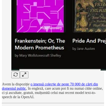
Avem la dispoziție
o imensă colecție de peste 70 000 de cărți din
domeniul public
, în engleză, care acum pot fi nu numai citite online,
ci și ascultate, gratuit, mulțumită celui mai recent model text-to-
speech de la OpenAI.