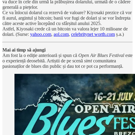
va duce în cele din urmă la prăbușirea dolarului, urmată de o cădere
generală a piețelor.
Ce va înlocui dolarul ca rezervă de valoare? Kiyosaki prezice că vor
fi aurul, argintul și bitcoin; banii vor fugi de dolari și se vor îndrepta
către aceste active începând cu sfârșitul anului 2025.
Astfel, Kiyosaki crede că un bitcoin va valora lejer 10 milioane de
dolari. (Surse:
yahoo.com
,
aol.com
,
celebritynet worth.com
ș.a.)
Mai ai timp să ajungi
Am fost la o ediție anterioară și spun că
Open Air Blues Festival
este
o experiență deosebită. Artiștii de pe scenă
simt
comunitatea
pasionaților de blues din public și dau tot ce pot ca performanță.