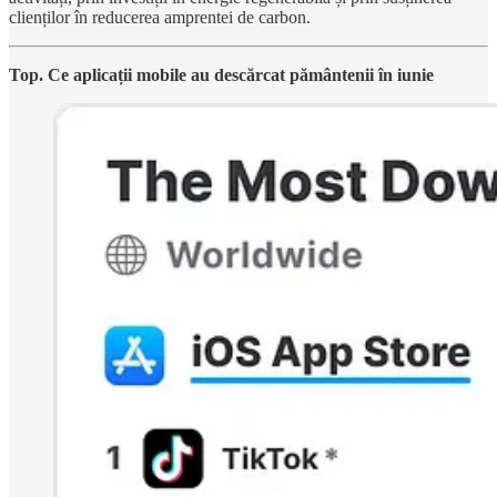
clienților în reducerea amprentei de carbon.
Top. Ce aplicații mobile au descărcat pământenii în iunie