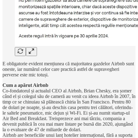
E obligatorie evident mențiunea că majoritatea gazdelor Airbnb sunt
oneste, iar numărul celor care practică astfel de supravegheri
perverse este mic totuși.
Cum a apărut Airbnb
Co-fondatorul și actualul CEO al Airbnb, Brian Chesky, era șomer
când el și colegul său de cameră au venit cu ideea Airbnb în 2007, în
timp ce se chinuiau să plătească chiria în San Francisco. Pentru 80
de dolari pe noapte, și-au deschis casa pentru trei călători, oferindu-
le saltele pneumatice, mic dejun și Wi-Fi. Ei și-au numit startup-ul
Air Bed and Breakfast. Treisprezece ani mai târziu, compania a
devenit publică în cea mai mare listare pe bursă din 2020, ajungând
la o evaluare de 47 de miliarde de dolari.
Airbnb are beneficiile unui lanț hotelier internațional, fără a suporta