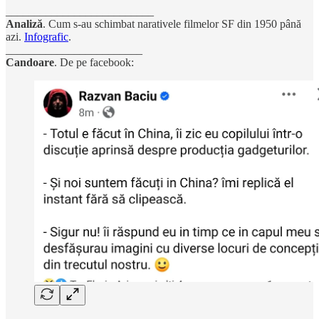
__________________________
Analiză
. Cum s-au schimbat narativele filmelor SF din 1950 până
azi.
Infografic
.
________________________
Candoare
. De pe facebook: