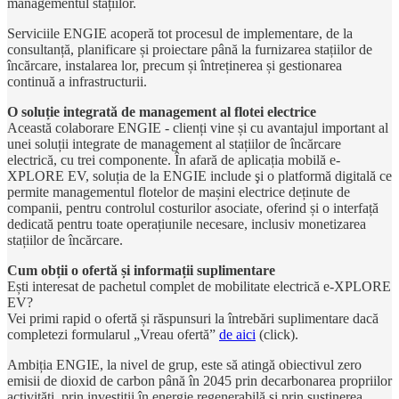
managementul stațiilor.
Serviciile ENGIE acoperă tot procesul de implementare, de la
consultanță, planificare și proiectare până la furnizarea stațiilor de
încărcare, instalarea lor, precum și întreținerea și gestionarea
continuă a infrastructurii.
O soluție integrată de management al flotei electrice
Această colaborare ENGIE - clienți vine și cu avantajul important al
unei soluții integrate de management al stațiilor de încărcare
electrică, cu trei componente. În afară de aplicația mobilă e-
XPLORE EV, soluția de la ENGIE include şi o platformă digitală ce
permite managementul flotelor de mașini electrice deținute de
companii, pentru controlul costurilor asociate, oferind și o interfață
dedicată pentru toate operațiunile necesare, inclusiv monetizarea
stațiilor de încărcare.
Cum obții o ofertă și informații suplimentare
Ești interesat de pachetul complet de mobilitate electrică e-XPLORE
EV?
Vei primi rapid o ofertă și răspunsuri la întrebări suplimentare dacă
completezi formularul „Vreau ofertă”
de aici
(click).
Ambiția ENGIE, la nivel de grup, este să atingă obiectivul zero
emisii de dioxid de carbon până în 2045 prin decarbonarea propriilor
activități, prin investiții în energie regenerabilă și prin susținerea