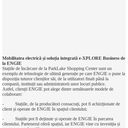
Mobilitatea electrică și soluția integrată e-XPLORE Business de
la ENGIE
Stațiile de încărcare de la ParkLake Shopping Center sunt un
exemplu de tehnologie de ultimă generație pe care ENGIE o pune la
dispoziția tuturor clienților săi, de la utilizatori finali până la
companii, instituții sau administratorii unor locuri publice.
Astfel, clienții ENGIE pot alege dintre următoarele modele de
colaborare:
- Stațiile, de la producători consacrați, pot fi achiziționate de
client și operate de ENGIE în spațiul clientului;
- Stațiile pot fi deținute și operate de ENGIE în parcarea
clientului. Partenerul oferă spațiul, iar ENGIE vine cu investiția și