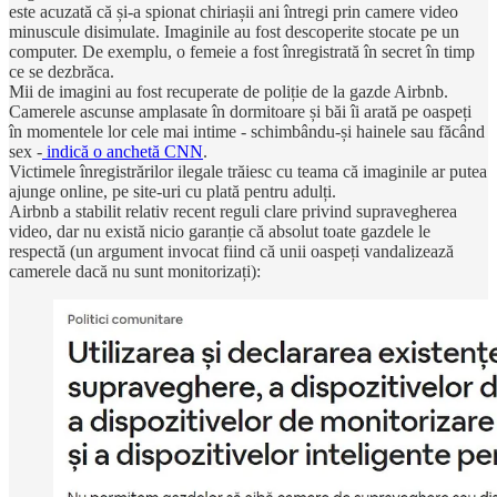
este acuzată că și-a spionat chiriașii ani întregi prin camere video
minuscule disimulate. Imaginile au fost descoperite stocate pe un
computer. De exemplu, o femeie a fost înregistrată în secret în timp
ce se dezbrăca.
Mii de imagini au fost recuperate de poliție de la gazde Airbnb.
Camerele ascunse amplasate în dormitoare și băi îi arată pe oaspeți
în momentele lor cele mai intime - schimbându-și hainele sau făcând
sex -
indică o anchetă CNN
.
Victimele înregistrărilor ilegale trăiesc cu teama că imaginile ar putea
ajunge online, pe site-uri cu plată pentru adulți.
Airbnb a stabilit relativ recent reguli clare privind supravegherea
video, dar nu există nicio garanție că absolut toate gazdele le
respectă (un argument invocat fiind că unii oaspeți vandalizează
camerele dacă nu sunt monitorizați):