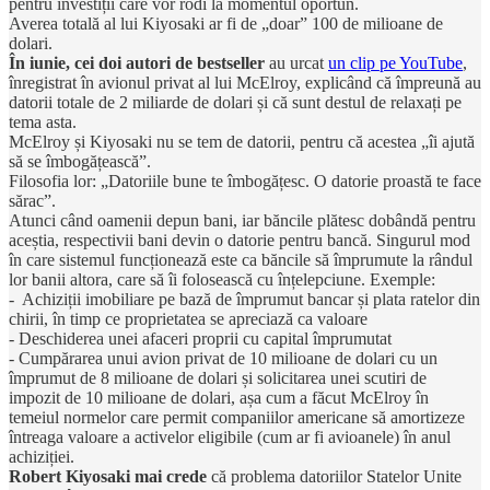
pentru investiții care vor rodi la momentul oportun.
Averea totală al lui Kiyosaki ar fi de „doar” 100 de milioane de
dolari.
În iunie, cei doi autori de bestseller
au urcat
un clip pe YouTube
,
înregistrat în avionul privat al lui McElroy, explicând că împreună au
datorii totale de 2 miliarde de dolari și că sunt destul de relaxați pe
tema asta.
McElroy și Kiyosaki nu se tem de datorii, pentru că acestea „îi ajută
să se îmbogățească”.
Filosofia lor: „Datoriile bune te îmbogățesc. O datorie proastă te face
sărac”.
Atunci când oamenii depun bani, iar băncile plătesc dobândă pentru
aceștia, respectivii bani devin o datorie pentru bancă. Singurul mod
în care sistemul funcționează este ca băncile să împrumute la rândul
lor banii altora, care să îi folosească cu înțelepciune. Exemple:
- Achiziții imobiliare pe bază de împrumut bancar și plata ratelor din
chirii, în timp ce proprietatea se apreciază ca valoare
- Deschiderea unei afaceri proprii cu capital împrumutat
- Cumpărarea unui avion privat de 10 milioane de dolari cu un
împrumut de 8 milioane de dolari și solicitarea unei scutiri de
impozit de 10 milioane de dolari, așa cum a făcut McElroy în
temeiul normelor care permit companiilor americane să amortizeze
întreaga valoare a activelor eligibile (cum ar fi avioanele) în anul
achiziției.
Robert Kiyosaki mai crede
că problema datoriilor Statelor Unite