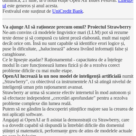
duminică, 21 iulie, la o nouă ediție Open Air Blues Festival.
Lineup-
ul
este generos și anul acesta.
Festivalul este susținut de
UniCredit Bank
.
Va ajunge AI să raționeze precum omul? Proiectul Strawberry
Ne-am convins că modelele lingvistice mari (LLM) pot să rezume
texte dense și să compună cu talent proză elaborată, mult mai rapid
decât orice om. Însă nu sunt capabile să identifice erori logice și,
puse în dificultate, „halucinează" adesea livrând informații false și
caraghioase.
Ce le lipsește așadar? Raționamentul - capacitatea de a înțelege
modul în care funcționează lumea fizică și de a rezolva corect
probleme dificile cu mai multe etape.
OpenAI lucrează la un nou model de inteligență artificială
numit
„Strawberry", cu obiectivul ca instrumentele AI să atingă nivelul de
inteligență uman prin raționament avansat.
Strawberry ar urma să scaneze efectiv internetul în mod autonom și
să efectueze independent „cercetări aprofundate" pentru a rezolva
probleme complexe din lumea reală.
Putem să ne gândim la descoperiri științifice majore sau la crearea de
noi aplicații software.
Angajați ai OpenAI ar fi asistat la demonstrații cu Strawberry, care
s-a dovedit capabil să răspundă la întrebări dificile din domeniul
științei și matematicii, performanțe greu de atins de modelele actuale