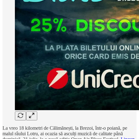
La vreo 18 kilometri de Călimănești, la Brezoi, într-o poiană, pe
malul râului Lotru, ai ocazia să asculți muzică de calitate până