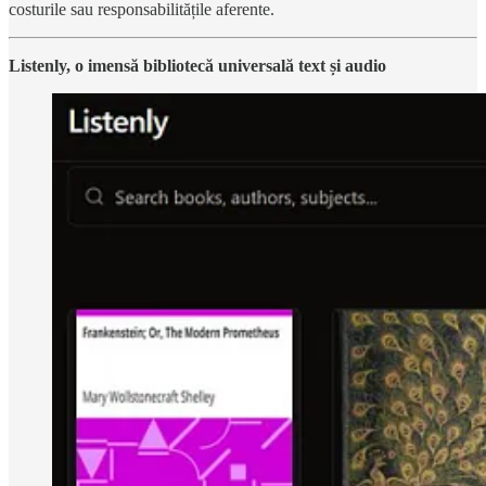
costurile sau responsabilitățile aferente.
Listenly, o imensă bibliotecă universală text și audio