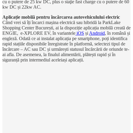
cu o putere de 25 kw DC, plus o staţie fast charge cu o putere de 60
kw DC și 22kw AC.
Aplicație mobilă pentru încărcarea autovehiculului electric
Când vrei să îți încarci mașina electrică sau hibridă la ParkLake
Shopping Center București, ai la dispoziție aplicația mobilă creată de
ENGIE, e-XPLORE EV, în variantele
iOS
și
Android
, în română și
engleză. Odată ce ai instalat aplicația pe smartphone, poți identifica
rapid stațiile disponibile înregistrate în platformă, selectezi tipul de
încărcare – AC sau DC și urmărești statusul încărcării de oriunde te-
ai afla. De asemenea, la finalul alimentării, plătești rapid și în
siguranță prin intermediul aceleiași aplicații.