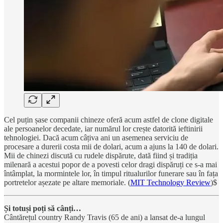
Cel puțin șase companii chineze oferă acum astfel de clone digitale
ale persoanelor decedate, iar numărul lor crește datorită ieftinirii
tehnologiei. Dacă acum câțiva ani un asemenea serviciu de
procesare a durerii costa mii de dolari, acum a ajuns la 140 de dolari.
Mii de chinezi discută cu rudele dispărute, dată fiind și tradiția
milenară a acestui popor de a povesti celor dragi dispăruți ce s-a mai
întâmplat, la mormintele lor, în timpul ritualurilor funerare sau în fața
portretelor așezate pe altare memoriale. (
MIT Technology Review
)$
Și totuși poți să cânți…
Cântărețul country Randy Travis (65 de ani) a lansat de-a lungul