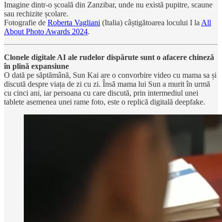
Imagine dintr-o școală din Zanzibar, unde nu există pupitre, scaune
sau rechizite școlare.
Fotografie de
Roberta Vagliani
(Italia) câștigătoarea locului I la
All
About Photo Awards 2024
.
Clonele digitale AI ale rudelor dispărute sunt o afacere chineză
în plină expansiune
O dată pe săptămână, Sun Kai are o convorbire video cu mama sa și
discută despre viața de zi cu zi. Însă mama lui Sun a murit în urmă
cu cinci ani, iar persoana cu care discută, prin intermediul unei
tablete asemenea unei rame foto, este o replică digitală deepfake.