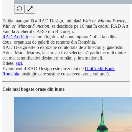
Ediția inaugurală a RAD Design, intitulată
With or Without Poetry,
With or Without Function
, se deschide pe 16 mai în cadrul RAD Art
Fair, la Atelierul CARO din București.
RAD Art Fair
este un târg de artă contemporană aflat la ediția a
doua, organizat de galerii de renume din România.
RAD Design este o expoziție curatoriată de arhitectul și galeristul
Adela Maria Marius, la care au fost selectați să participe unii dintre
cei mai semnificativi designeri români și internaționali.
Bilete,
aici
.
Evenimentul RAD Design este prezentat de
UniCredit Bank
România
, instituție care susține consecvent zona culturală.
Cele mai bogate orașe din lume