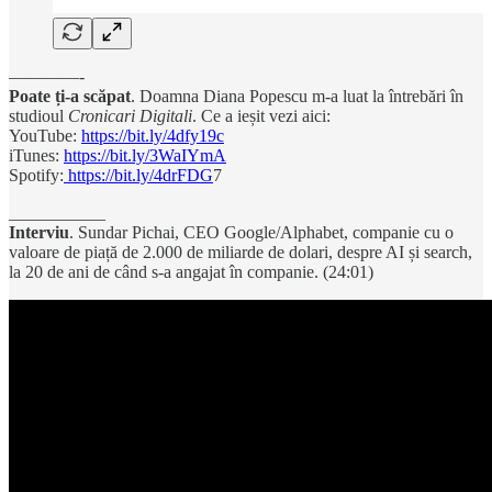
————-
Poate ți-a scăpat
. Doamna Diana Popescu m-a luat la întrebări în
studioul
Cronicari Digitali
. Ce a ieșit vezi aici:
YouTube:
https://bit.ly/4dfy19c
iTunes:
https://bit.ly/3WaIYmA
Spotify:
https://bit.ly/4drFDG
7
___________
Interviu
. Sundar Pichai, CEO Google/Alphabet, companie cu o
valoare de piață de 2.000 de miliarde de dolari, despre AI și search,
la 20 de ani de când s-a angajat în companie. (24:01)