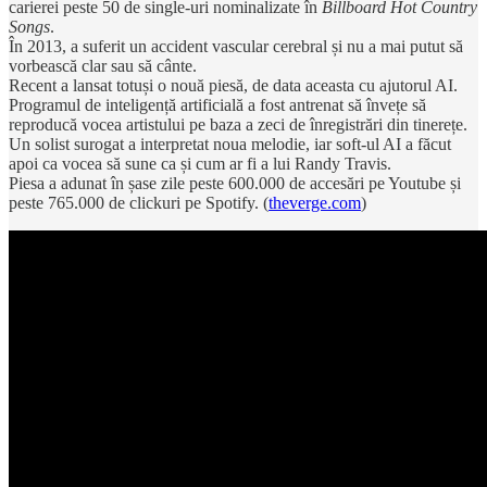
carierei peste 50 de single-uri nominalizate în
Billboard Hot Country
Songs
.
În 2013, a suferit un accident vascular cerebral și nu a mai putut să
vorbească clar sau să cânte.
Recent a lansat totuși o nouă piesă, de data aceasta cu ajutorul AI.
Programul de inteligență artificială a fost antrenat să învețe să
reproducă vocea artistului pe baza a zeci de înregistrări din tinerețe.
Un solist surogat a interpretat noua melodie, iar soft-ul AI a făcut
apoi ca vocea să sune ca și cum ar fi a lui Randy Travis.
Piesa a adunat în șase zile peste 600.000 de accesări pe Youtube și
peste 765.000 de clickuri pe Spotify. (
theverge.com
)