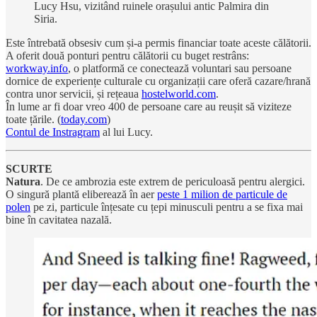
Lucy Hsu, vizitând ruinele orașului antic Palmira din
Siria.
Este întrebată obsesiv cum și-a permis financiar toate aceste călătorii.
A oferit două ponturi pentru călătorii cu buget restrâns:
workway.info
, o platformă ce conectează voluntari sau persoane
dornice de experiențe culturale cu organizații care oferă cazare/hrană
contra unor servicii, și rețeaua
hostelworld.com
.
În lume ar fi doar vreo 400 de persoane care au reușit să viziteze
toate țările. (
today.com
)
Contul de Instragram
al lui Lucy.
SCURTE
Natura
. De ce ambrozia este extrem de periculoasă pentru alergici.
O singură plantă eliberează în aer
peste 1 milion de particule de
polen
pe zi, particule înțesate cu țepi minusculi pentru a se fixa mai
bine în cavitatea nazală.