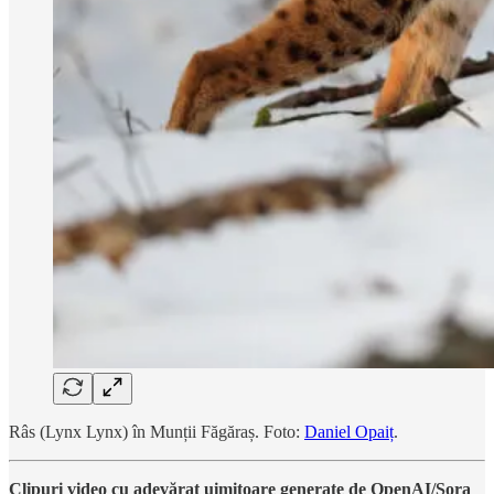
Râs (Lynx Lynx) în Munții Făgăraș. Foto:
Daniel Opaiț
.
Clipuri video cu adevărat uimitoare generate de OpenAI/Sora