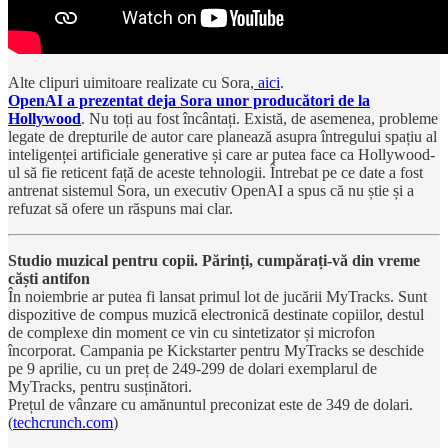
Alte clipuri uimitoare realizate cu Sora,
aici
.
OpenAI a prezentat deja Sora unor producători de la
Hollywood
. Nu toți au fost încântați. Există, de asemenea, probleme
legate de drepturile de autor care planează asupra întregului spațiu al
inteligenței artificiale generative și care ar putea face ca Hollywood-
ul să fie reticent față de aceste tehnologii. Întrebat pe ce date a fost
antrenat sistemul Sora, un executiv OpenAI a spus că nu știe și a
refuzat să ofere un răspuns mai clar.
Studio muzical pentru copii. Părinți, cumpărați-vă din vreme
căști antifon
În noiembrie ar putea fi lansat primul lot de jucării MyTracks. Sunt
dispozitive de compus muzică electronică destinate copiilor, destul
de complexe din moment ce vin cu sintetizator și microfon
încorporat. Campania pe Kickstarter pentru MyTracks se deschide
pe 9 aprilie, cu un preț de 249-299 de dolari exemplarul de
MyTracks, pentru susținători.
Prețul de vânzare cu amănuntul preconizat este de 349 de dolari.
(
techcrunch.com
)