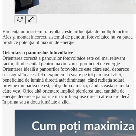
Eficiența unui sistem fotovoltaic este influențată de multipli factori.
Ales și montat incorect, sistemul de panouri fotovoltaice nu va putea
produce potențialul maxim de energie.
Orientarea panourilor fotovoltaice
Orientarea corectă a panourilor fotovoltaice este cel mai relevant
factor, fiind esențial pentru maximizarea producției de energie.
Orientarea ideală a panourilor fotovoltaice este către sud, deoarece
se asigură ȋn acest fel o expunere la soare pe tot parcursul zilei,
beneficiind de lumină directă atât dimineața, când radiația solară
provine din partea de est, cât şi după-amiaza, când aceasta se mută
către vest. Orice altă orientare implică pierderea unei cantități de
energie deoarece panourile nu vor fi expuse direct către soare decât
ȋn prima sau a doua jumătate a zilei.