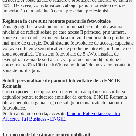
40%. De aceea, conectarea sau cablajul panourilor este o decizie
importantă ce trebuie luată de un proiectant profesionist.
Regiunea ȋn care sunt montate panourile fotovoltaice
Zona geografică a sistemului are un impact semnificativ asupra
nivelului de radiații solare pe care acesta îl primește, prin urmare,
zonele cu mai multă expunere la soare vor beneficia de o producție
mai mare de energie
.
Două sisteme fotovoltaice de aceeaşi capacitate
vor avea diferențe semnificative de producție ȋntre ele, ȋn funcție de
zona geografică. Un sistem fotovoltaic de 5 kWp, instalat, de
exemplu, ȋn zona de sud a țării, va produce ȋn condiții optime cu
aproximativ 800-1000 de kWh mai mult față de un sistem montat ȋn
zona de nord a țării.
Soluții personalizate de panouri fotovoltaice de la ENGIE
Romania
Cu o experiență de aproape un deceniu ȋn adoptarea măsurilor şi
acțiunilor pentru reducerea emisiilor de carbon, ENGIE Romania
oferă clienților o gamă largă de soluții personalizate de panouri
fotovoltaice.
Pentru a obține o ofertă, accesați:
Panouri Fotovoltaice pentru
Afacerea Ta | Business - ENGIE
.
Un nou model de căutare pentru publicații