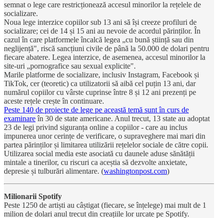
semnat o lege care restricționează accesul minorilor la rețelele de
socializare.
Noua lege interzice copiilor sub 13 ani să își creeze profiluri de
socializare; cei de 14 și 15 ani au nevoie de acordul părinților. În
cazul în care platformele încalcă legea „cu bună știință sau din
neglijență", riscă sancțiuni civile de până la 50.000 de dolari pentru
fiecare abatere. Legea interzice, de asemenea, accesul minorilor la
site-uri „pornografice sau sexual explicite".
Marile platforme de socializare, inclusiv Instagram, Facebook și
TikTok, cer (teoretic) ca utilizatorii să aibă cel puțin 13 ani, dar
numărul copiilor cu vârste cuprinse între 8 și 12 ani prezenți pe
aceste rețele crește în continuare.
Peste 140 de proiecte de lege pe această temă sunt în curs de
examinare
în 30 de state americane. Anul trecut, 13 state au adoptat
23 de legi privind siguranța online a copiilor - care au inclus
impunerea unor cerințe de verificare, o supraveghere mai mari din
partea părinților și limitarea utilizării rețelelor sociale de către copii.
Utilizarea social media este asociată cu daunele aduse sănătății
mintale a tinerilor, cu riscuri ca aceștia să dezvolte anxietate,
depresie și tulburări alimentare. (
washingtonpost.com
)
Milionarii Spotify
Peste 1250 de artiști au câștigat (fiecare, se înțelege) mai mult de 1
milion de dolari anul trecut din creațiile lor urcate pe Spotify.