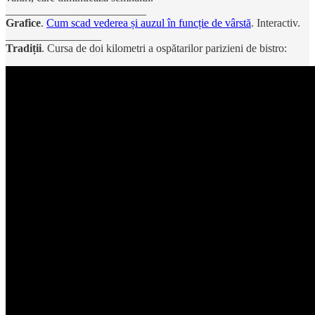
_________________________
Grafice
.
Cum scad vederea și auzul în funcție de vârstă
. Interactiv.
_________________
Tradiții
. Cursa de doi kilometri a ospătarilor parizieni de bistro: