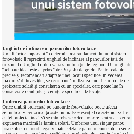
Unghiul de ȋnclinare al panourilor fotovoltaice
Un alt factor important ȋn determinarea randamentului unui sistem
fotovoltaic ȋl reprezintă unghiul de ȋnclinare al panourilor față de
orizontală. Unghiul optim variază în funcție de regiune. Un unghi de
ȋnclinare ideal este cuprins ȋntre 30 şi 40 de grade. Pentru calcule
precise și recomandări adaptate unei locații specifice, ȋn vederea
maximizării investiţiei, se recomandă utilizarea unor instrumente de
proiectare solară şi consultarea cu un specialist, care poate lua în
considerare condițiile și cerințele specifice ale locației.
Umbrirea panourilor fotovoltaice
Orice umbră proiectată pe panourile fotovoltaice poate afecta
semnificativ performanța sistemului. Este esențial ca sistemul sa fie
astfel proiectat ȋncât să se minimizeze orice umbrire pentru a asigura
expunerea maximă la lumina solară. Umbrirea unui singur panou
poate afecta ȋn mod negativ toate celelalte panouri conectate ȋn serie
cu acesta şi poate aduce o scădere a producției de energie de pâna la