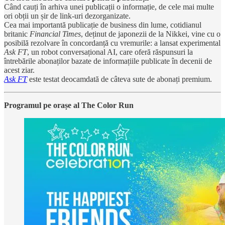
Când cauți în arhiva unei publicații o informație, de cele mai multe
ori obții un șir de link-uri dezorganizate.
Cea mai importantă publicație de business din lume, cotidianul
britanic
Financial Times
, deținut de japonezii de la Nikkei, vine cu o
posibilă rezolvare în concordanță cu vremurile: a lansat experimental
Ask FT
, un robot conversațional AI, care oferă răspunsuri la
întrebările abonaților bazate de informațiile publicate în decenii de
acest ziar.
Ask FT
este testat deocamdată de câteva sute de abonați premium.
Programul pe orașe al The Color Run