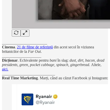
_______________________
Cinema
.
21 de filme de referință
din acest secol în viziunea
britanicilor de la
Far Out
.
____________________
Dicționar
. Echivalente pentru
bani
în slag:
dust, dirt, bacon, dead
presidents, green, pocket cabbage, spinach, gingerbread.
Altele,
aici.
___________________________
Real Time Marketing
. Marți, când au căzut Facebook și Instagram: