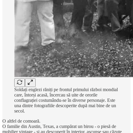
Soldați englezi răniți pe frontul primului război mondial
care, întorși acasă, încercau să uite de ororile
conflagrației costumându-se în diverse personaje. Este
una dintre fotografiile descoperite după mai bine de un
secol.
O altfel de comoară.
O familie din Austin, Texas, a cumpărat un birou - o piesă de
mobilier vintage - și au descoperit în interior, ascunse sau căzute