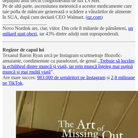
depășind anul trecut conglomeratul de lux LVMH.
Pe de altă parte, ascensiunea meteorică a acestor medicamente care
taie pofta de mâncare generează o scădere a vânzărilor de alimente
în SUA, după cum declară CEO Walmart. (
qz.com
)
__________________
Novo Nordisk are, clar, viitor. Din cele 8 miliarde de pământeni,
un
miliard sunt obezi
, iar 43% dintre adulți sunt supraponderali.
Regizor de capul lui
Texanul Baron Ryan urcă pe Instagram scurtmetraje filozofic-
amuzante, condimentate cu paradoxuri, de genul „
Trebuie să lucrăm
la echilibrul dintre muncă și viață, iar prin muncă înțeleg mai puțină
muncă și mai multă viață
”.
Are mare succes:
983.000 de urmăritori pe Instagram
și
2,8 milioane
pe TikTok
.