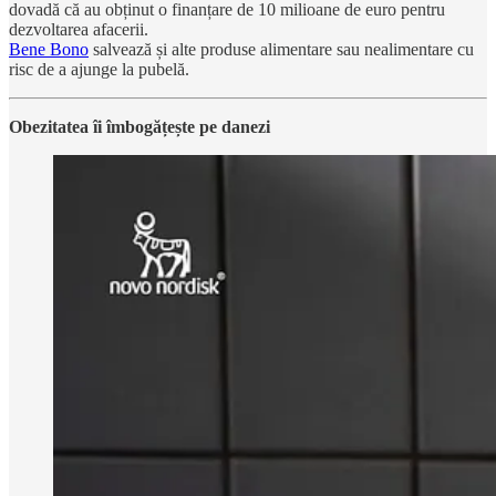
dovadă că au obținut o finanțare de 10 milioane de euro pentru
dezvoltarea afacerii.
Bene Bono
salvează și alte produse alimentare sau nealimentare cu
risc de a ajunge la pubelă.
Obezitatea îi îmbogățește pe danezi