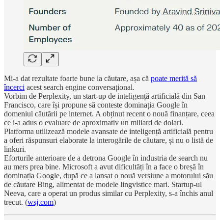
Mi-a dat rezultate foarte bune la căutare, așa că
poate merită să
încerci
acest search engine conversațional.
Vorbim de Perplexity, un start-up de inteligență artificială din San
Francisco, care își propune să conteste dominația Google în
domeniul căutării pe internet. A obținut recent o nouă finanțare, ceea
ce i-a adus o evaluare de aproximativ un miliard de dolari.
Platforma utilizează modele avansate de inteligență artificială pentru
a oferi răspunsuri elaborate la interogările de căutare, și nu o listă de
linkuri.
Eforturile anterioare de a detrona Google în industria de search nu
au mers prea bine. Microsoft a avut dificultăți în a face o breșă în
dominația Google, după ce a lansat o nouă versiune a motorului său
de căutare Bing, alimentat de modele lingvistice mari. Startup-ul
Neeva, care a operat un produs similar cu Perplexity, s-a închis anul
trecut. (
wsj.com
)