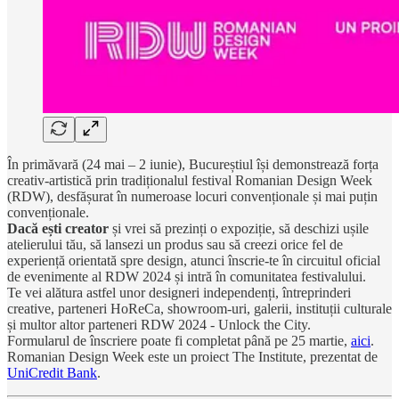
În primăvară (24 mai – 2 iunie), Bucureștiul își demonstrează forța
creativ-artistică prin tradiționalul festival Romanian Design Week
(RDW), desfășurat în numeroase locuri convenționale și mai puțin
convenționale.
Dacă ești creator
și vrei să prezinți o expoziție, să deschizi ușile
atelierului tău, să lansezi un produs sau să creezi orice fel de
experiență orientată spre design, atunci înscrie-te în circuitul oficial
de evenimente al RDW 2024 și intră în comunitatea festivalului.
Te vei alătura astfel unor designeri independenți, întreprinderi
creative, parteneri HoReCa, showroom-uri, galerii, instituții culturale
și multor altor parteneri RDW 2024 - Unlock the City.
Formularul de înscriere poate fi completat până pe 25 martie,
aici
.
Romanian Design Week este un proiect The Institute, prezentat de
UniCredit Bank
.