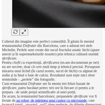
Colierul din imagine este perfect comestibil. Îl găsim în meniul
restaurantului
Disfrutar
din Barcelona, care a adunat trei stele
Michelin. Perlele sunt create din sucul fructului asiatic litchi (apare
uneori și în supermarketurile noastre) prin tehnica culinară numită
sferificare
.
Pentru
chefii
cu experiență,
sferificarea
(m-am documentat pe net)
nu are secrete, doar că cere mult timp și tehnică precisă. Presupune
mixarea unui lichid (în cazul nostru, sucul de litchi) cu alginat de
sodiu și la final o baie de calciu. Rezultatul sunt niște mici sfere
semisolide - „perlele” din fotografie.
Cum restaurantul
Disfrutar
are în meniu trei feluri bazate de
sferificare
, patru bucătari petrec trei ore în fiecare zi pentru a le
prepara - de unde prețul semnificativ al unei porții.
De acum, la restaurantul barcelonez, preparatele
sferificate
vor fi
livrate de
un robot, de mărimea unui cuptor cu microunde
, care
lucrează rapid - aparatul „ouă” sfere perfecte, de diferite dimensiuni,