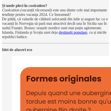
Și unde pleci în
coolcation
?
Coolcation (vacanță răcoroasă)
este una dintre cele mai importante
tendințe pentru vacanța 2024. Ce înseamnă?
De pildă, că valurile de căldură sufocantă din iulie și august fac ca o
vacanță în Norvegia să pară mai atractivă decât una în Sicilia sau în
sudul Franței. Bonus: orașele nordice sunt mai puțin aglomerate.
Islanda, Finlanda și Scoția sunt deja
destinații populare
, ca și micile
republici baltice.
Idei de afaceri eco