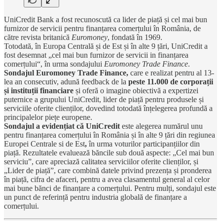
UniCredit Bank a fost recunoscută ca lider de piață și cel mai bun
furnizor de servicii pentru finanțarea comerțului în România, de
către revista britanică
Euromoney
, fondată în 1969.
Totodată, în Europa Centrală și de Est și în alte 9 țări, UniCredit a
fost desemnat „cel mai bun furnizor de servicii in finanțarea
comerțului“, în urma sondajului
Euromoney Trade Finance
.
Sondajul Euromoney Trade Finance,
care e realizat pentru al 13-
lea an consecutiv, adună feedback de la
peste 11.000 de corporații
și instituții financiare
și oferă o imagine obiectivă a expertizei
puternice a grupului UniCredit, lider de piață pentru produsele și
serviciile oferite clienților, dovedind totodată înțelegerea profundă a
principalelor piețe europene.
Sondajul a evidențiat că UniCredit
este alegerea numărul unu
pentru finanțarea comerțului în România și în alte 9 țări din regiunea
Europei Centrale si de Est
,
în urma voturilor participanțiilor din
piață. Rezultatele evaluează băncile sub două aspecte: „Cel mai bun
serviciu”, care apreciază calitatea serviciilor oferite clienților, și
„Lider de piață”, care combină datele privind prezența și pronderea
în piață, cifra de afaceri, pentru a avea clasamentul general al celor
mai bune bănci de finanțare a comerțului. Pentru mulți, sondajul este
un punct de referință pentru industria globală de finanțare a
comerțului.