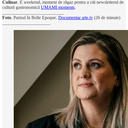
Culinar
. E weekend, moment de răgaz pentru a citi newsletterul de
cultură gastronomică
UMAMI moments
.
___________________________
Foto
. Parisul în Belle Epoque.
Documentar arte.tv
(26 de minute)
_____________________