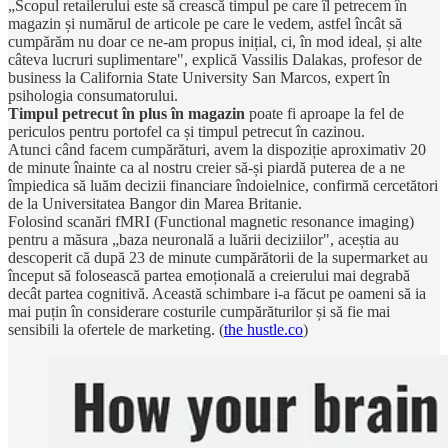
„Scopul retailerului este să crească timpul pe care îl petrecem în
magazin și numărul de articole pe care le vedem, astfel încât să
cumpărăm nu doar ce ne-am propus inițial, ci, în mod ideal, și alte
câteva lucruri suplimentare", explică Vassilis Dalakas, profesor de
business la California State University San Marcos, expert în
psihologia consumatorului.
Timpul petrecut în plus în magazin
poate fi aproape la fel de
periculos pentru portofel ca și timpul petrecut în cazinou.
Atunci când facem cumpărături, avem la dispoziție aproximativ 20
de minute înainte ca al nostru creier să-și piardă puterea de a ne
împiedica să luăm decizii financiare îndoielnice, confirmă cercetători
de la Universitatea Bangor din Marea Britanie.
Folosind scanări fMRI (Functional magnetic resonance imaging)
pentru a măsura „baza neuronală a luării deciziilor", aceștia au
descoperit că după 23 de minute cumpărătorii de la supermarket au
început să folosească partea emoțională a creierului mai degrabă
decât partea cognitivă. Această schimbare i-a făcut pe oameni să ia
mai puțin în considerare costurile cumpărăturilor și să fie mai
sensibili la ofertele de marketing. (
the hustle.co
)