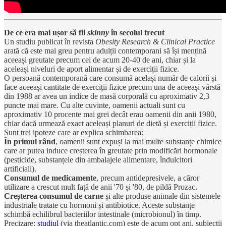
De ce era mai ușor să fii
skinny
în secolul trecut
Un studiu publicat în revista
Obesity Research & Clinical Practice
arată că este mai greu pentru adulții contemporani să își mențină
aceeași greutate precum cei de acum 20-40 de ani, chiar și la
aceleași niveluri de aport alimentar și de exerciții fizice.
O persoană contemporană care consumă același număr de calorii și
face aceeași cantitate de exerciții fizice precum una de aceeași vârstă
din 1988 ar avea un indice de masă corporală cu aproximativ 2,3
puncte mai mare. Cu alte cuvinte, oamenii actuali sunt cu
aproximativ 10 procente mai grei decât erau oamenii din anii 1980,
chiar dacă urmează exact aceleași planuri de dietă și exerciții fizice.
Sunt trei ipoteze care ar explica schimbarea:
În primul rând
, oamenii sunt expuși la mai multe substanțe chimice
care ar putea induce creșterea în greutate prin modificări hormonale
(pesticide, substanțele din ambalajele alimentare, îndulcitori
artificiali).
Consumul de medicamente
, precum antidepresivele, a căror
utilizare a crescut mult față de anii '70 și '80, de pildă Prozac.
Creșterea consumul de carne
și alte produse animale din sistemele
industriale tratate cu hormoni și antibiotice. Aceste substanțe
schimbă echilibrul bacteriilor intestinale (microbionul) în timp.
Precizare:
studiul
(via theatlantic.com) este de acum opt ani, subiecții