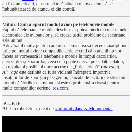
au fost americani, dar este clar că situația nu avea cum să se
îmbunătățească de atunci, ci din contră.
Mituri. Cum a apărut modul avion pe telefoanele mobile
Faptul că telefoanele mobile deschise ar putea interfera cu sistemele
electronice ale avioanelor și să creeze astfel probleme de securitate
este un mit.
Adevăratul motiv pentru care ni se cere/cerea să trecem smartphone-
urile pe modul avion: companiile aeriene cred că oamenii nu vor
înceta să vorbească la telefoanele mobile în timpul decolărilor,
aterizărilor și zborurilor, ceea ce îi poate enerva pe ceilalți călători,
cu rezultatul posibil al unor accese de „furie aeriană" (
air rage
).
Air rage
este definită ca furia violentă îndreptată împotriva
însoțitorilor de zbor și a pasagerilor, cauzată de factorii de stres din
timpul călătoriilor cu avionul și este o problemă serioasă pentru
multe companiilor aeriene. (
qz.com
)
SCURTE
AI
. Un robot zidar, creat de
startup-ul olandez Monumental
: