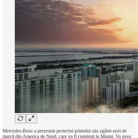
Mercedes-Benz a prezentat proiectul primului său zgârie-nori de
marcă din America de Nord, care va fi construit la Miami. Va avea