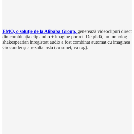
______________________
EMO, o soluție de la Alibaba Group,
generează videoclipuri direct
din combinația clip audio + imagine portret. De pildă, un monolog
shakespearian înregistrat audio a fost combinat automat cu imaginea
Giocondei și a rezultat asta (cu sunet, vă rog):