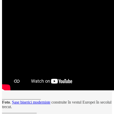
___________________
Foto
.
Șase biserici moderniste
construite în vestul Europei în secolul
trecut.
_________________