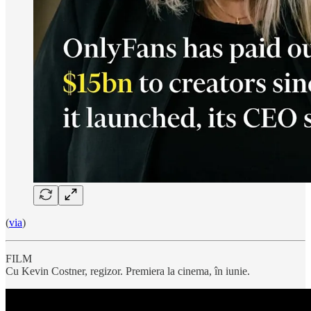
(
via
)
FILM
Cu Kevin Costner, regizor. Premiera la cinema, în iunie.