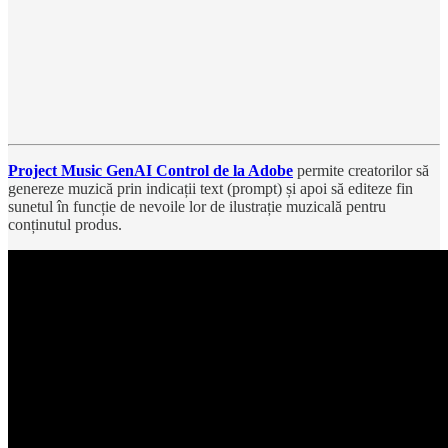
Project Music GenAI Control de la Adobe
permite creatorilor să
genereze muzică prin indicații text (prompt) și apoi să editeze fin
sunetul în funcție de nevoile lor de ilustrație muzicală pentru
conținutul produs.