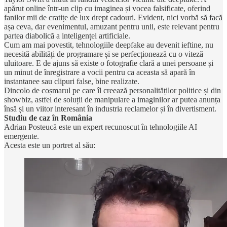
apărut online într-un clip cu imaginea și vocea falsificate, oferind
fanilor mii de cratițe de lux drept cadouri. Evident, nici vorbă să facă
așa ceva, dar evenimentul, amuzant pentru unii, este relevant pentru
partea diabolică a inteligenței artificiale.
Cum am mai povestit, tehnologiile deepfake au devenit ieftine, nu
necesită abilități de programare și se perfecționează cu o viteză
uluitoare. E de ajuns să existe o fotografie clară a unei persoane și
un minut de înregistrare a vocii pentru ca aceasta să apară în
instantanee sau clipuri false, bine realizate.
Dincolo de coșmarul pe care îl creează personalităților politice și din
showbiz, astfel de soluții de manipulare a imaginilor ar putea anunța
însă și un viitor interesant în industria reclamelor și în divertisment.
Studiu de caz în România
Adrian Posteucă este un expert recunoscut în tehnologiile AI
emergente.
Acesta este un portret al său: