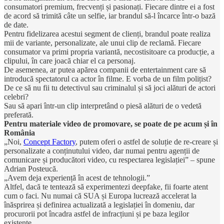
consumatori premium, frecvenți și pasionați. Fiecare dintre ei a fost
de acord să trimită câte un selfie, iar brandul să-l încarce într-o bază
de date.
Pentru fidelizarea acestui segment de clienți, brandul poate realiza
mii de variante, personalizate, ale unui clip de reclamă. Fiecare
consumator va primi propria variantă, necostisitoare ca producție, a
clipului, în care joacă chiar el ca personaj.
De asemenea, ar putea apărea companii de entertainment care să
introducă spectatorul ca actor în filme. E vorba de un film polițist?
De ce să nu fii tu detectivul sau criminalul și să joci alături de actori
celebri?
Sau să apari într-un clip interpretând o piesă alături de o vedetă
preferată.
Pentru materiale video de promovare, se poate de pe acum și în
România
„Noi,
Concept Factory
, putem oferi o astfel de soluție de re-creare și
personalizate a conținutului video, dar numai pentru agenții de
comunicare și producători video, cu respectarea legislației” – spune
Adrian Posteucă.
„Avem deja experiență în acest de tehnologii.”
Altfel, dacă te tentează să experimentezi deepfake, fii foarte atent
cum o faci. Nu numai că SUA și Europa lucrează accelerat la
înăsprirea și definirea actualizată a legislației în domeniu, dar
procurorii pot încadra astfel de infracțiuni și pe baza legilor
existente.