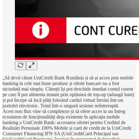
„Să devii client UniCredit Bank România și să ai acces prin mobile
banking la cele mai bune produse și oferte bancare nu a fost
niciodată mai simplu. Clienții își pot deschide imediat contul curent
pe care îl pot alimenta instant prin opțiunea de top-up (adaugă bani)
și pot începe să facă plăți folosind cardul virtual înrolat într-un
portofel electronic. Totul într-o singură sesiune neîntreruptă.
Acest nou flux vine să completeze și să ofere acces la un întreg
ecosistem de funcționalități deja existente în aplicația mobile
banking a UniCredit Bank: accesarea ofertei pentru Creditul de
Realizări Personale 100% Mobile și card de credit de la UniCredit
Consumer Financing IFN SA (UniCreditCard Principal sau