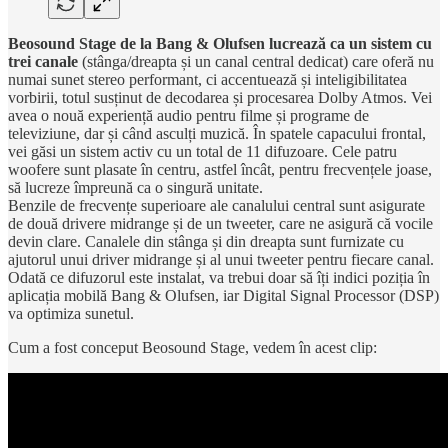
Beosound Stage de la Bang & Olufsen lucrează ca un sistem cu
trei canale
(stânga/dreapta și un canal central dedicat) care oferă nu
numai sunet stereo performant, ci accentuează și inteligibilitatea
vorbirii, totul susținut de decodarea și procesarea Dolby Atmos. Vei
avea o nouă experiență audio pentru filme și programe de
televiziune, dar și când asculți muzică. În spatele capacului frontal,
vei găsi un sistem activ cu un total de 11 difuzoare. Cele patru
woofere sunt plasate în centru, astfel încât, pentru frecvențele joase,
să lucreze împreună ca o singură unitate.
Benzile de frecvențe superioare ale canalului central sunt asigurate
de două drivere midrange și de un tweeter, care ne asigură că vocile
devin clare. Canalele din stânga și din dreapta sunt furnizate cu
ajutorul unui driver midrange și al unui tweeter pentru fiecare canal.
Odată ce difuzorul este instalat, va trebui doar să îți indici poziția în
aplicația mobilă Bang & Olufsen, iar Digital Signal Processor (DSP)
va optimiza sunetul.
Cum a fost conceput Beosound Stage, vedem în acest clip: