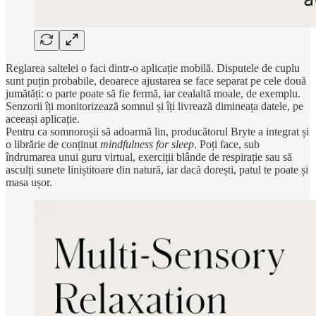
Reglarea saltelei o faci dintr-o aplicație mobilă. Disputele de cuplu
sunt puțin probabile, deoarece ajustarea se face separat pe cele două
jumătăți: o parte poate să fie fermă, iar cealaltă moale, de exemplu.
Senzorii îți monitorizează somnul și îți livrează dimineața datele, pe
aceeași aplicație.
Pentru ca somnoroșii să adoarmă lin, producătorul Bryte a integrat și
o librărie de conținut
mindfulness for sleep
. Poți face, sub
îndrumarea unui guru virtual, exerciții blânde de respirație sau să
asculți sunete liniștitoare din natură, iar dacă dorești, patul te poate și
masa ușor.