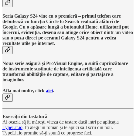
Seria Galaxy S24 vine cu o premieră – primul telefon care
debutează cu funcția Circle to Search realizată alături de
Google. Cu o apăsare lungă a butonului Home, utilizatorii pot
încercui, evidenția, desena sau atinge orice obiect dintr-un video
sau o poza direct pe ecranul Galaxy S24 pentru a vedea
rezultate utile pe internet.
Noua serie asigură și ProVisual Engine, o suită cuprinzătoare
de instrumente susținute de inteligența artificială care
transformă abilitățile de captare, editare și partajare a
imaginilor.
Afla mai multe, click
aici
.
Exerciții din tastatură
Ai ocazia să îți mărești viteza de tastare dacă intri pe aplicația
TypeLit.io
. Îți alegi un roman și te apuci să-l scrii din nou.
TypeLit.io promite să-ți spună ce progrese faci.