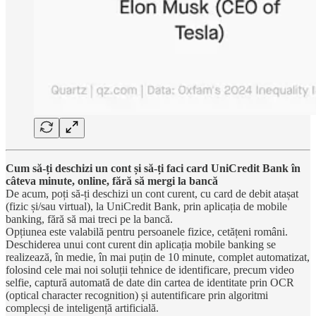
Cum să-ți deschizi un cont și să-ți faci card UniCredit Bank în
câteva minute, online, fără să mergi la bancă
De acum, poți să-ți deschizi un cont curent, cu card de debit atașat
(fizic și/sau virtual), la UniCredit Bank, prin aplicația de mobile
banking, fără să mai treci pe la bancă.
Opțiunea este valabilă pentru persoanele fizice, cetățeni români.
Deschiderea unui cont curent din aplicația mobile banking se
realizează, în medie, în mai puțin de 10 minute, complet automatizat,
folosind cele mai noi soluții tehnice de identificare, precum video
selfie, captură automată de date din cartea de identitate prin OCR
(optical character recognition) și autentificare prin algoritmi
complecși de inteligență artificială.