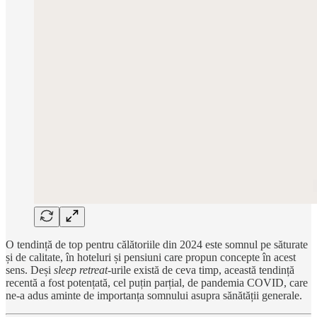
O tendință de top pentru călătoriile din 2024 este somnul pe săturate
și de calitate, în hoteluri și pensiuni care propun concepte în acest
sens. Deși
sleep retreat
-urile există de ceva timp, această tendință
recentă a fost potențată, cel puțin parțial, de pandemia COVID, care
ne-a adus aminte de importanța somnului asupra sănătății generale.