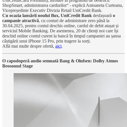
UniCreditCard Premium), înrolare în programul de beneficii
ShopSmart, administrarea cardurilor“ - explică Antoaneta Curteanu,
Vicepreședinte Executiv Divizia Retail UniCredit Bank.
Cu ocazia lansării noului flux, UniCredit Bank
desfașoară
o
campanie atractivă
, cu costuri de administrare zero până la
30.04.2025, pentru contul deschis online, cardul de debit atașat și
serviciul Mobile Banking. De asemenea, 20 de clienți noi care își
deschid online contul curent la bancă în timpul campaniei au șansa
câștigării unui iPhone 15 Pro, prin tragere la sorți.
Află mai multe despre ofertă,
aici
.
O capodoperă audio semnată Bang & Olufsen: Dolby Atmos
Beosound Stage