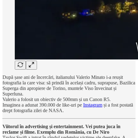
După șase ani de încercări, italianului Valerio Minato i-a reușit
fotografia la care visa: să prindă în același cadru, suprapuse, Bazilica
Superga din apropiere de Torino, muntele Viso învecinat și
Superluna.
Valerio a folosit un obiectiv de 500mm și un Canon R5.
Imaginea a adunat 390.000 de like-uri pe
Instagram
și a fost postată
drept fotografia zilei de NASA.
Viitorul în advertising și entertainment. Vei putea juca în
reclame și filme. Exemplu din România, cu De Niro
Taylor Swift a intrat în rândul vedetelor victime ale deepfake. A