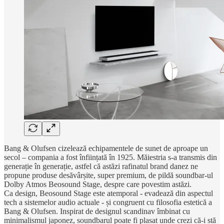
Bang & Olufsen cizelează echipamentele de sunet de aproape un
secol – compania a fost înființată în 1925. Măiestria s-a transmis din
generație în generație, astfel că astăzi rafinatul brand danez ne
propune produse desăvârșite, super premium, de pildă soundbar-ul
Dolby Atmos Beosound Stage, despre care povestim astăzi.
Ca design, Beosound Stage este atemporal - evadează din aspectul
tech a sistemelor audio actuale - și congruent cu filosofia estetică a
Bang & Olufsen. Inspirat de designul scandinav îmbinat cu
minimalismul japonez, soundbarul poate fi plasat unde crezi că-i stă