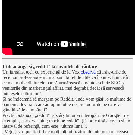
Util: adaugă și „reddit” la cuvintele de căutare
Un jurnalist tech cu experiență de la Vox
observă
că „site-urile de
recenzii profesionale nu mai sunt la fel de utile ca înainte. Din ce în
ce mai multe dintre ele par să urmărească cuvintele-cheie SEO și
veniturile din marketingul afiliat, mai degrabă decât să servească
interesele cititorilor”.
Și ne îndeamnă să mergem pe Reddit, unde vom găsi „o mulțime de
oameni adevărați care au opinii utile despre lucrurile pe care vă
gândiți să le cumpărați”.
Practic: adăugați „reddit" la sfârșitul unei interogări pe Google - de
exemplu, „best washing machine reddit". (E indicat să alegem și un
interval de referință, cum este „ultima lună”).
„Veți găsi rapid destul de mulți alți utilizatori de internet cu aceeași