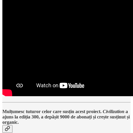
Mulțumesc tuturor celor care susțin acest proiect.
Civilization
a
ajuns la ediția 300, a depășit 9000 de abonați și crește susținut și
organic.