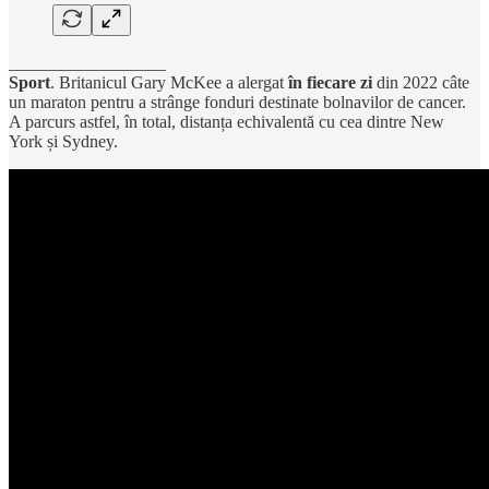
__________________
Sport
. Britanicul Gary McKee a alergat
în fiecare zi
din 2022 câte
un maraton pentru a strânge fonduri destinate bolnavilor de cancer.
A parcurs astfel, în total, distanța echivalentă cu cea dintre New
York și Sydney.