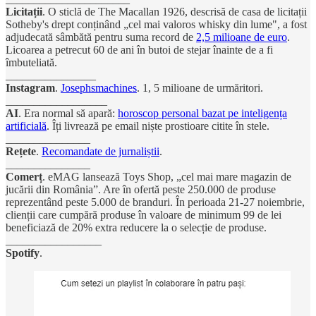
Licitații
. O sticlă de The Macallan 1926, descrisă de casa de licitații
Sotheby's drept conținând „cel mai valoros whisky din lume", a fost
adjudecată sâmbătă pentru suma record de
2,5 milioane de euro
.
Licoarea a petrecut 60 de ani în butoi de stejar înainte de a fi
îmbuteliată.
________________
Instagram
.
Josephsmachines
. 1, 5 milioane de urmăritori.
__________________
AI
. Era normal să apară:
horoscop personal bazat pe inteligența
artificială
. Îți livrează pe email niște prostioare citite în stele.
_______________
Rețete
.
Recomandate de jurnaliștii
.
_______________
Comerț
. eMAG lansează Toys Shop, „cel mai mare magazin de
jucării din România”. Are în ofertă peste 250.000 de produse
reprezentând peste 5.000 de branduri. În perioada 21-27 noiembrie,
clienții care cumpără produse în valoare de minimum 99 de lei
beneficiază de 20% extra reducere la o selecție de produse.
_________________
Spotify
.