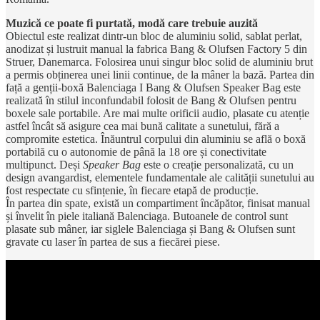
Muzică ce poate fi purtată, modă care trebuie auzită
Obiectul este realizat dintr-un bloc de aluminiu solid, sablat perlat,
anodizat și lustruit manual la fabrica Bang & Olufsen Factory 5 din
Struer, Danemarca. Folosirea unui singur bloc solid de aluminiu brut
a permis obținerea unei linii continue, de la mâner la bază. Partea din
față a genții-boxă Balenciaga I Bang & Olufsen Speaker Bag este
realizată în stilul inconfundabil folosit de Bang & Olufsen pentru
boxele sale portabile. Are mai multe orificii audio, plasate cu atenție
astfel încât să asigure cea mai bună calitate a sunetului, fără a
compromite estetica. Înăuntrul corpului din aluminiu se află o boxă
portabilă cu o autonomie de până la 18 ore și conectivitate
multipunct. Deși
Speaker Bag
este o creație personalizată, cu un
design avangardist, elementele fundamentale ale calității sunetului au
fost respectate cu sfințenie, în fiecare etapă de producție.
În partea din spate, există un compartiment încăpător, finisat manual
și învelit în piele italiană Balenciaga. Butoanele de control sunt
plasate sub mâner, iar siglele Balenciaga și Bang & Olufsen sunt
gravate cu laser în partea de sus a fiecărei piese.