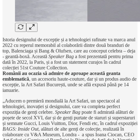
Istoria designului de excepție și a tehnologiei rafinate va marca anul
2022 cu reperul memorabil al colaborării dintre două branduri de
top, Balenciaga și Bang & Olufsen, care au conceput celebra – deja
- geantă-boxă. Această
Speaker Bag
a fost prezentată pentru prima
dată în 2022, la Paris, și a fost un statement curajos în cadrul
colecției 51st Couture Collection.
Românii au ocazia să admire de aproape această geanta
emblematică
, un accesoriu haute-couture, dar și un produs audio de
excepție, la Art Safari București, unde se află expusă până pe 14
ianuarie.
„Aducem o premieră mondială la Art Safari, un spectacol al
tehnologiei, inovației și designului, care va completa perfect
expoziția de genți celebre.
Speaker Bag
poate fi admirată alături de
poșete de secol XVI, dar și de genți purtate de staruri și superstaruri
și semnate Gucci, Louis Vuitton, Dior, Fendi etc, în cadrul expoziției
BAGS: Inside Out
, alături de alte genți de colecție, realizată în
colaborare cu V&A Museum, Londra - a spus Ioana Ciocan, CEO