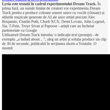
Lyria este testată în cadrul experimentului Dream Track.
În
prima fază, un număr limitat de creatori vor experimenta Dream
Track pentru a produce coloane sonore unice cu vocile (clonate) și
stilurile muzicale generate de AI ale unor artiști precum Alec
Benjamin, Charlie Puth, Charli XCX, Demi Lovato, John Legend,
Sia, T-Pain, Troye Sivan și Papoose - artiști care au încheiat
parteneriate cu Google
Utilizatorii Dream Track introduc o indicație-text (prompt) - de
exemplu „a ballad about…”, aleg un artist și soluția produce un clip
de 30 de secunde, publicabil în secțiunea shorts a Youtube. O
mostră: