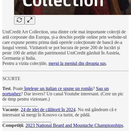
UniCredit Art Collection, una dintre cele mai importante colecții de
artă corporate din Europa, și-a deschis porțile online prin website-ul
care expune pentru prima dată operele colecționate de bancă de-a
lungul vremii. Vizitatorii se pot bucura de peste 200 de lucrări și
peste 100 de artiști din patrimoniul UniCredit găzduit în Austria,
Germania și Italia.
Pentru a vizita colecțiile,
mergi la meniul din dreapta sus
.
SCURTE
Test
. Poate
înțelege un italian ce spune un român
?
Sau un
portughez
? Dar invers? Un canal Youtube interesant. (Cere un pic
de timp pentru vizionare.)
_______________
Vacanțe
.
24 de idei de călătorii în 2024
. Nu mă gândeam că e
interesant să mergi în Kosovo ca turist, de pildă.
_____________________
Competiții
.
2023 National Beard and Moustache Championships
.
______________________