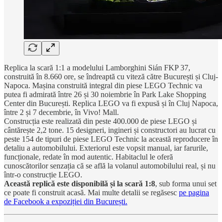
Replica la scară 1:1 a modelului Lamborghini Sián FKP 37,
construită în 8.660 ore, se îndreaptă cu viteză către București și Cluj-
Napoca. Mașina construită integral din piese LEGO Technic va
putea fi admirată între 26 și 30 noiembrie în Park Lake Shopping
Center din București. Replica LEGO va fi expusă și în Cluj Napoca,
între 2 și 7 decembrie, în Vivo! Mall.
Construcția este realizată din peste 400.000 de piese LEGO și
cântărește 2,2 tone. 15 designeri, ingineri și constructori au lucrat cu
peste 154 de tipuri de piese LEGO Technic la această reproducere în
detaliu a automobilului. Exteriorul este vopsit manual, iar farurile,
funcționale, redate în mod autentic. Habitaclul le oferă
cunoscătorilor senzația că se află la volanul automobilului real, și nu
într-o construcție LEGO.
Această replică este disponibilă și la scară 1:8
, sub forma unui set
ce poate fi construit acasă. Mai multe detalii se regăsesc
pe pagina
de Facebook a expoziției din București.