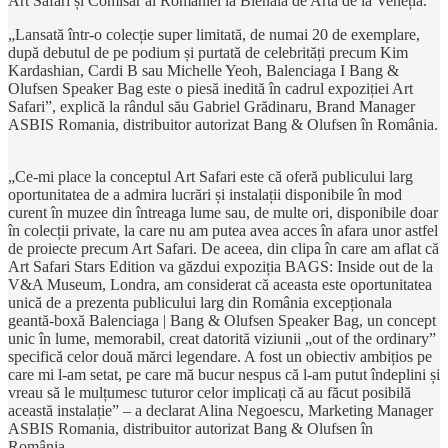
Art Safari și Comisar al României la Bienala de Artă de la Veneția.
„Lansată într-o colecție super limitată, de numai 20 de exemplare,
după debutul de pe podium și purtată de celebrități precum Kim
Kardashian, Cardi B sau Michelle Yeoh, Balenciaga I Bang &
Olufsen Speaker Bag este o piesă inedită în cadrul expoziției Art
Safari”, explică la rândul său Gabriel Grădinaru, Brand Manager
ASBIS Romania, distribuitor autorizat Bang & Olufsen în România.
„Ce-mi place la conceptul Art Safari este că oferă publicului larg
oportunitatea de a admira lucrări și instalații disponibile în mod
curent în muzee din întreaga lume sau, de multe ori, disponibile doar
în colecții private, la care nu am putea avea acces în afara unor astfel
de proiecte precum Art Safari. De aceea, din clipa în care am aflat că
Art Safari Stars Edition va găzdui expoziția BAGS: Inside out de la
V&A Museum, Londra, am considerat că aceasta este oportunitatea
unică de a prezenta publicului larg din România excepționala
geantă-boxă Balenciaga | Bang & Olufsen Speaker Bag, un concept
unic în lume, memorabil, creat datorită viziunii „out of the ordinary”
specifică celor două mărci legendare. A fost un obiectiv ambițios pe
care mi l-am setat, pe care mă bucur nespus că l-am putut îndeplini și
vreau să le mulțumesc tuturor celor implicați că au făcut posibilă
această instalație” – a declarat Alina Negoescu, Marketing Manager
ASBIS Romania, distribuitor autorizat Bang & Olufsen în
România.