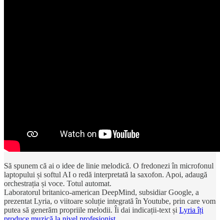
Să spunem că ai o idee de linie melodică. O fredonezi în microfonul
laptopului și softul AI o redă interpretată la saxofon. Apoi, adaugă
orchestrația și voce. Totul automat.
Laboratorul britanico-american DeepMind, subsidiar Google, a
prezentat Lyria, o viitoare soluție integrată în Youtube, prin care vom
putea să generăm propriile melodii. Îi dai indicații-text și
Lyria îți
produce muzică la nivel profesionist
.