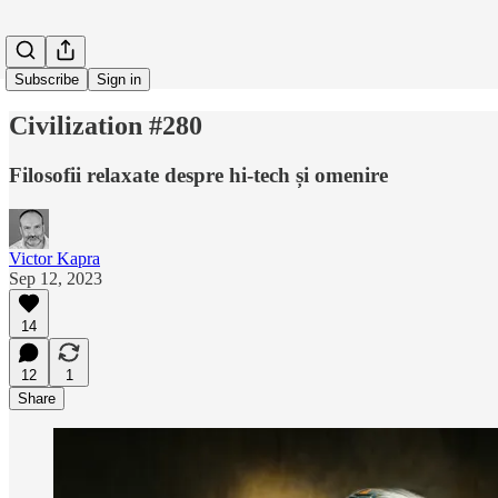
Subscribe
Sign in
Civilization #280
Filosofii relaxate despre hi-tech și omenire
Victor Kapra
Sep 12, 2023
14
12
1
Share