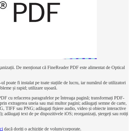
rganizații. De menționat că FineReader PDF este alimentat de Optical
ul poate fi instalat pe toate stațiile de lucru, iar numărul de utilizatori
bleme și rapid; utilizare ușoară.
ile PDF cu refacerea paragrafelor pe întreaga pagină; transformați PDF-
F prin extragerea uneia sau mai multor pagini; adăugați semne de carte,
EG, TIFF sau PNG; adăugați fișiere audio, video și obiecte interactive
 adăugați text de pe dispozitivele iOS; reorganizați, ștergeți sau rotiți
ci
dacă doriți o achiziție de volum/corporate.