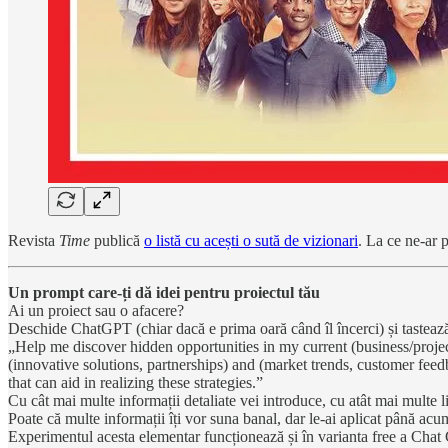
Revista
Time
publică
o listă cu acești o sută de vizionari
. La ce ne-ar 
Un prompt care-ți dă idei pentru proiectul tău
Ai un proiect sau o afacere?
Deschide ChatGPT (chiar dacă e prima oară când îl încerci) și tastează 
„Help me discover hidden opportunities in my current (business/projec
(innovative solutions, partnerships) and (market trends, customer feedb
that can aid in realizing these strategies.”
Cu cât mai multe informații detaliate vei introduce, cu atât mai multe li
Poate că multe informații îți vor suna banal, dar le-ai aplicat până acum
Experimentul acesta elementar funcționează și în varianta free a Chat