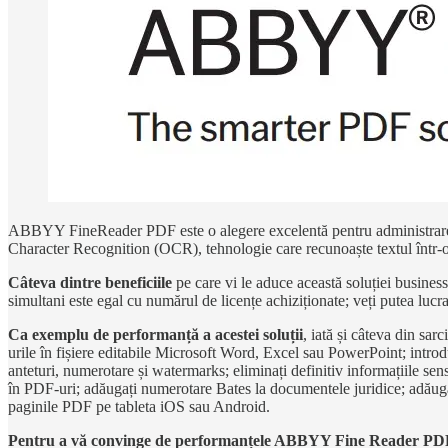
ABBYY FineReader PDF este o alegere excelentă pentru administrarea ef
Character Recognition (OCR), tehnologie care recunoaște textul într-o
Câteva dintre beneficiile
pe care vi le aduce această soluției business: 
simultani este egal cu numărul de licențe achiziționate; veți putea lucr
Ca exemplu de performanță a acestei soluții
, iată și câteva din sar
urile în fișiere editabile Microsoft Word, Excel sau PowerPoint; introd
anteturi, numerotare și watermarks; eliminați definitiv informațiile s
în PDF-uri; adăugați numerotare Bates la documentele juridice; adăugați 
paginile PDF pe tableta iOS sau Android.
Pentru a vă convinge de performanțele ABBYY Fine Reader PD