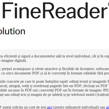
icientă și sigură a documentelor atât la nivel individual, cât și în o
 imagine digitală.
prețuri avantajoase și oferte atractive și flexibile de licențiere; software-
a cu orice documente PDF și să le convertiți în formate editabile fără pro
cinile concrete pe care le poate îndeplini rapid: editați textul și imagin
uceți, ștergeți, rotiți și reordonați paginile într-un PDF; divizați un PD
ensibile ascunse în PDF-uri; convertiți PDF-uri în formate de imagine JP
sau editați text și imagini de pe tabletă și pe telefonul mobil (Android);
F
puteți solicita un cont de test
aici
(pentru utilizatorii individuali) sau
ai