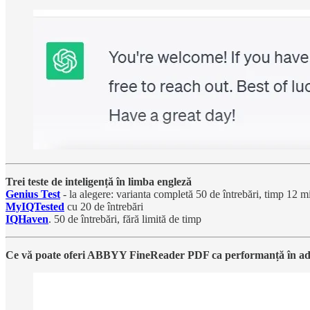
Trei teste de inteligență în limba engleză
Genius Test
- la alegere: varianta completă 50 de întrebări, timp 12 mi
MyIQTested
cu 20 de întrebări
IQHaven
. 50 de întrebări, fără limită de timp
Ce vă poate oferi ABBYY FineReader PDF ca performanță în adm