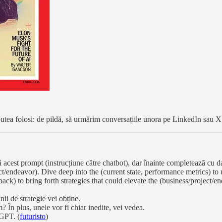
putea folosi: de pildă, să urmărim conversațiile unora pe LinkedIn sau X
acest prompt (instrucțiune către chatbot), dar înainte completează cu da
t/endeavor). Dive deep into the (current state, performance metrics) to
ack) to bring forth strategies that could elevate the (business/project/
nii de strategie vei obține.
? În plus, unele vor fi chiar inedite, vei vedea.
 GPT. (
futuristo
)