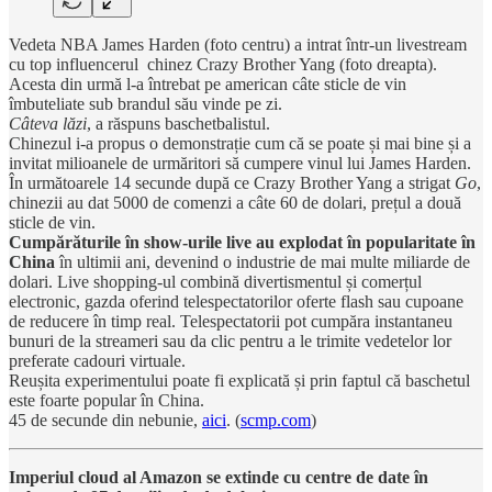
Vedeta NBA James Harden (foto centru) a intrat într-un livestream
cu top influencerul chinez Crazy Brother Yang (foto dreapta).
Acesta din urmă l-a întrebat pe american câte sticle de vin
îmbuteliate sub brandul său vinde pe zi.
Câteva lăzi
, a răspuns baschetbalistul.
Chinezul i-a propus o demonstrație cum că se poate și mai bine și a
invitat milioanele de urmăritori să cumpere vinul lui James Harden.
În următoarele 14 secunde după ce Crazy Brother Yang a strigat
Go
,
chinezii au dat 5000 de comenzi a câte 60 de dolari, prețul a două
sticle de vin.
Cumpărăturile în show-urile live au explodat în popularitate în
China
în ultimii ani, devenind o industrie de mai multe miliarde de
dolari. Live shopping-ul combină divertismentul și comerțul
electronic, gazda oferind telespectatorilor oferte flash sau cupoane
de reducere în timp real. Telespectatorii pot cumpăra instantaneu
bunuri de la streameri sau da clic pentru a le trimite vedetelor lor
preferate cadouri virtuale.
Reușita experimentului poate fi explicată și prin faptul că baschetul
este foarte popular în China.
45 de secunde din nebunie,
aici
. (
scmp.com
)
Imperiul cloud al Amazon se extinde cu centre de date în