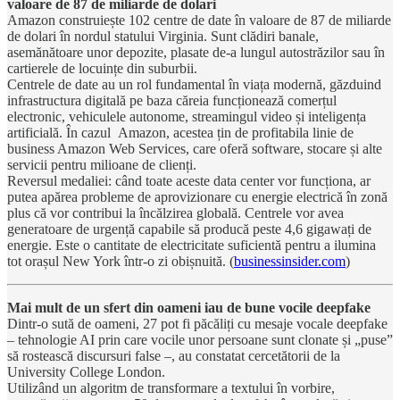
valoare de 87 de miliarde de dolari
Amazon construiește 102 centre de date în valoare de 87 de miliarde
de dolari în nordul statului Virginia. Sunt clădiri banale,
asemănătoare unor depozite, plasate de-a lungul autostrăzilor sau în
cartierele de locuințe din suburbii.
Centrele de date au un rol fundamental în viața modernă, găzduind
infrastructura digitală pe baza căreia funcționează comerțul
electronic, vehiculele autonome, streamingul video și inteligența
artificială. În cazul Amazon, acestea țin de profitabila linie de
business Amazon Web Services, care oferă software, stocare și alte
servicii pentru milioane de clienți.
Reversul medaliei: când toate aceste data center vor funcționa, ar
putea apărea probleme de aprovizionare cu energie electrică în zonă
plus că vor contribui la încălzirea globală. Centrele vor avea
generatoare de urgență capabile să producă peste 4,6 gigawați de
energie. Este o cantitate de electricitate suficientă pentru a ilumina
tot orașul New York într-o zi obișnuită. (
businessinsider.com
)
Mai mult de un sfert din oameni iau de bune vocile deepfake
Dintr-o sută de oameni, 27 pot fi păcăliți cu mesaje vocale deepfake
– tehnologie AI prin care vocile unor persoane sunt clonate și „puse”
să rostească discursuri false –, au constatat cercetătorii de la
University College London.
Utilizând un algoritm de transformare a textului în vorbire,