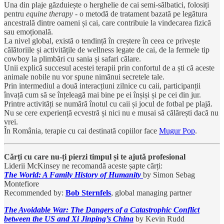
Una din plaje găzduiește o herghelie de cai semi-sălbatici, folosiți
pentru
equine therapy
- o metodă de tratament bazată pe legătura
ancestrală dintre oameni și cai, care contribuie la vindecarea fizică
sau emoțională.
La nivel global, există o tendință în creștere în ceea ce privește
călătoriile și activitățile de wellness legate de cai, de la fermele tip
cowboy la plimbări cu sania și safari călare.
Unii explică succesul acestei terapii prin confortul de a ști că aceste
animale nobile nu vor spune nimănui secretele tale.
Prin intermediul a două interacțiuni zilnice cu caii, participanții
învață cum să se înțeleagă mai bine pe ei înșiși și pe cei din jur.
Printre activități se numără înotul cu caii și jocul de fotbal pe plajă.
Nu se cere experiență ecvestră și nici nu e musai să călărești dacă nu
vrei.
În România, terapie cu cai destinată copiilor face
Mugur Pop
.
Cărți cu care nu-ți pierzi timpul și te ajută profesional
Liderii McKinsey ne recomandă aceste șapte cărți:
The World: A Family History of Humanity
by Simon Sebag
Montefiore
Recommended by:
Bob Sternfels
, global managing partner
The Avoidable War: The Dangers of a Catastrophic Conflict
between the US and Xi Jinping’s China
by Kevin Rudd