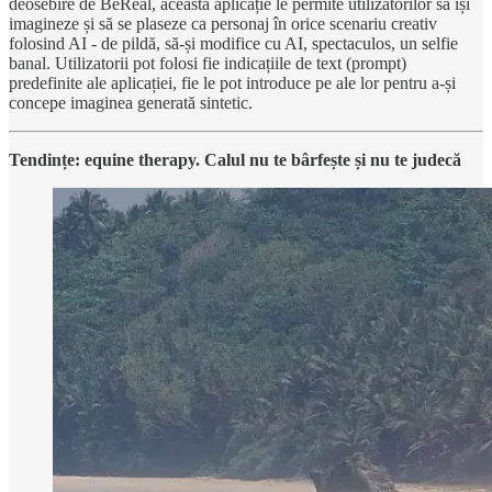
deosebire de BeReal, această aplicație le permite utilizatorilor să își
imagineze și să se plaseze ca personaj în orice scenariu creativ
folosind AI - de pildă, să-și modifice cu AI, spectaculos, un selfie
banal. Utilizatorii pot folosi fie indicațiile de text (prompt)
predefinite ale aplicației, fie le pot introduce pe ale lor pentru a-și
concepe imaginea generată sintetic.
Tendințe: equine therapy. Calul nu te bârfește și nu te judecă