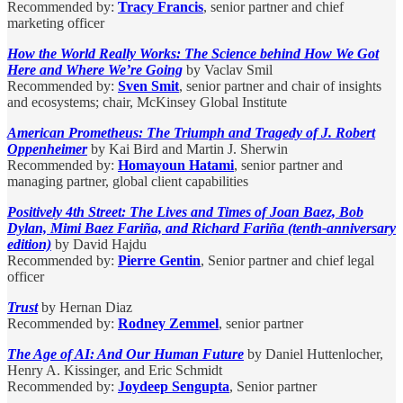
Recommended by:
Tracy Francis
, senior partner and chief
marketing officer
How the World Really Works: The Science behind How We Got
Here and Where We’re Going
by Vaclav Smil
Recommended by:
Sven Smit
, senior partner and chair of insights
and ecosystems; chair, McKinsey Global Institute
American Prometheus: The Triumph and Tragedy of J. Robert
Oppenheimer
by Kai Bird and Martin J. Sherwin
Recommended by:
Homayoun Hatami
, senior partner and
managing partner, global client capabilities
Positively 4th Street: The Lives and Times of Joan Baez, Bob
Dylan, Mimi Baez Fariña, and Richard Fariña (tenth-anniversary
edition)
by David Hajdu
Recommended by:
Pierre Gentin
, Senior partner and chief legal
officer
Trust
by Hernan Diaz
Recommended by:
Rodney Zemmel
, senior partner
The Age of AI: And Our Human Future
by Daniel Huttenlocher,
Henry A. Kissinger, and Eric Schmidt
Recommended by:
Joydeep Sengupta
, Senior partner
________________