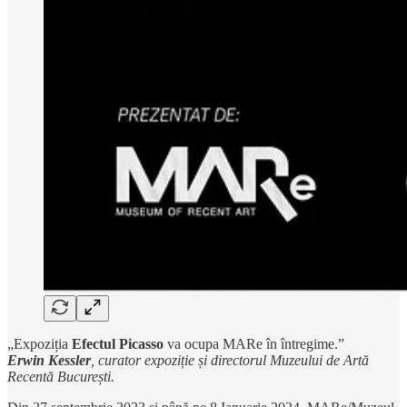
„Expoziția
Efectul Picasso
va ocupa MARe în întregime.”
Erwin Kessler
, curator expoziție și directorul Muzeului de Artă
Recentă București.