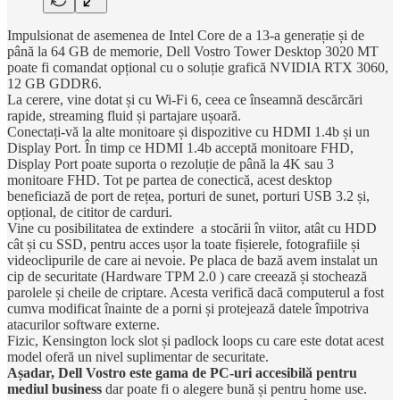
Impulsionat de asemenea de Intel Core de a 13-a generație și de
până la 64 GB de memorie, Dell Vostro Tower Desktop 3020 MT
poate fi comandat opțional cu o soluție grafică NVIDIA RTX 3060,
12 GB GDDR6.
La cerere, vine dotat și cu Wi-Fi 6, ceea ce înseamnă descărcări
rapide, streaming fluid și partajare ușoară.
Conectați-vă la alte monitoare și dispozitive cu HDMI 1.4b și un
Display Port. În timp ce HDMI 1.4b acceptă monitoare FHD,
Display Port poate suporta o rezoluție de până la 4K sau 3
monitoare FHD. Tot pe partea de conectică, acest desktop
beneficiază de port de rețea, porturi de sunet, porturi USB 3.2 și,
opțional, de cititor de carduri.
Vine cu posibilitatea de extindere a stocării în viitor, atât cu HDD
cât și cu SSD, pentru acces ușor la toate fișierele, fotografiile și
videoclipurile de care ai nevoie. Pe placa de bază avem instalat un
cip de securitate (Hardware TPM 2.0 ) care creează și stochează
parolele și cheile de criptare. Acesta verifică dacă computerul a fost
cumva modificat înainte de a porni și protejează datele împotriva
atacurilor software externe.
Fizic, Kensington lock slot și padlock loops cu care este dotat acest
model oferă un nivel suplimentar de securitate.
Așadar, Dell Vostro este gama de PC-uri accesibilă pentru
mediul business
dar poate fi o alegere bună și pentru home use.