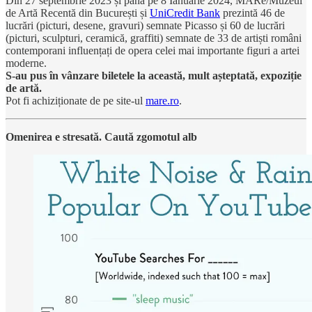
Din 27 septembrie 2023 și până pe 8 Ianuarie 2024, MARe/Muzeul
de Artă Recentă din București și
UniCredit Bank
prezintă 46 de
lucrări (picturi, desene, gravuri) semnate Picasso și 60 de lucrări
(picturi, sculpturi, ceramică, graffiti) semnate de 33 de artiști români
contemporani influențați de opera celei mai importante figuri a artei
moderne.
S-au pus în vânzare biletele la această, mult așteptată, expoziție
de artă.
Pot fi achiziționate de pe site-ul
mare.ro
.
Omenirea e stresată. Caută zgomotul alb