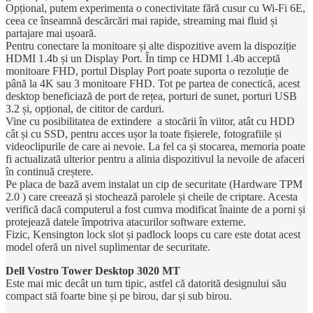
Opțional, putem experimenta o conectivitate fără cusur cu Wi-Fi 6E,
ceea ce înseamnă descărcări mai rapide, streaming mai fluid și
partajare mai ușoară.
Pentru conectare la monitoare și alte dispozitive avem la dispoziție
HDMI 1.4b și un Display Port. În timp ce HDMI 1.4b acceptă
monitoare FHD, portul Display Port poate suporta o rezoluție de
până la 4K sau 3 monitoare FHD. Tot pe partea de conectică, acest
desktop beneficiază de port de rețea, porturi de sunet, porturi USB
3.2 și, opțional, de cititor de carduri.
Vine cu posibilitatea de extindere a stocării în viitor, atât cu HDD
cât și cu SSD, pentru acces ușor la toate fișierele, fotografiile și
videoclipurile de care ai nevoie. La fel ca și stocarea, memoria poate
fi actualizată ulterior pentru a alinia dispozitivul la nevoile de afaceri
în continuă creștere.
Pe placa de bază avem instalat un cip de securitate (Hardware TPM
2.0 ) care creează și stochează parolele și cheile de criptare. Acesta
verifică dacă computerul a fost cumva modificat înainte de a porni și
protejează datele împotriva atacurilor software externe.
Fizic, Kensington lock slot și padlock loops cu care este dotat acest
model oferă un nivel suplimentar de securitate.
Dell Vostro Tower Desktop 3020 MT
Este mai mic decât un turn tipic, astfel că datorită designului său
compact stă foarte bine și pe birou, dar și sub birou.