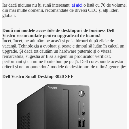
Iar dacă niciuna nu îți sună interesant,
ai aici
o listă cu 70 de volume,
din mai multe domenii, recomandate de diverși CEO și alți lideri
globali.
Două noi modele accesibile de desktopuri de business Dell
Vostro recomandate pentru upgrade-ul de toamnă
Încet, încet, ne adunăm pe acasă și pe la birouri după zilele de
vacanță. Tehnologia a evoluat și poate e timpul să luăm în calcul un
upgrade. Și dacă tot căutăm un hardware puternic și o viteză
remarcabilă, sugestia ar fi să alegem un producător verificat,
performant și cu nume foarte bun pe piață. Dell corespunde acestor
criterii și ne propune două modele de desktopuri de ultimă generație:
Dell Vostro Small Desktop 3020 SFF