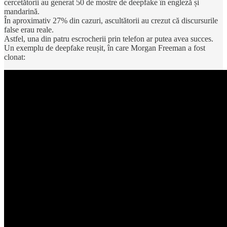
cercetătorii au generat 50 de mostre de deepfake în engleză și
mandarină.
În aproximativ 27% din cazuri, ascultătorii au crezut că discursurile
false erau reale.
Astfel, una din patru escrocherii prin telefon ar putea avea succes.
Un exemplu de deepfake reușit, în care Morgan Freeman a fost
clonat: