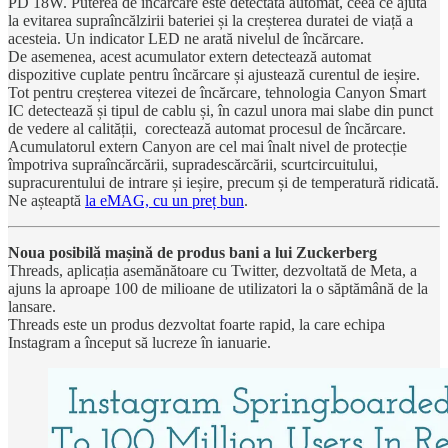
PD 18W. Puterea de încărcare este detectată automat, ceea ce ajută
la evitarea supraîncălzirii bateriei și la creșterea duratei de viață a
acesteia. Un indicator LED ne arată nivelul de încărcare.
De asemenea, acest acumulator extern detectează automat
dispozitive cuplate pentru încărcare și ajustează curentul de ieșire.
Tot pentru creșterea vitezei de încărcare, tehnologia Canyon Smart
IC detectează și tipul de cablu și, în cazul unora mai slabe din punct
de vedere al calității, corectează automat procesul de încărcare.
Acumulatorul extern Canyon are cel mai înalt nivel de protecție
împotriva supraîncărcării, supradescărcării, scurtcircuitului,
supracurentului de intrare și ieșire, precum și de temperatură ridicată.
Ne așteaptă
la eMAG, cu un preț bun
.
Noua posibilă mașină de produs bani a lui Zuckerberg
Threads, aplicația asemănătoare cu Twitter, dezvoltată de Meta, a
ajuns la aproape 100 de milioane de utilizatori la o săptămână de la
lansare.
Threads este un produs dezvoltat foarte rapid, la care echipa
Instagram a început să lucreze în ianuarie.