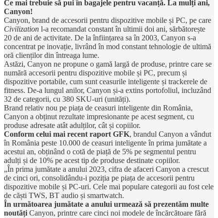
Ce mai trebuie să pui în bagajele pentru vacanță. La mulți ani,
Canyon!
Canyon, brand de accesorii pentru dispozitive mobile și PC, pe care
Civilization
l-a recomandat constant în ultimii doi ani, sărbătorește
20 de ani de activitate. De la înființarea sa în 2003, Canyon s-a
concentrat pe inovație, livrând în mod constant tehnologie de ultimă
oră clienților din întreaga lume.
Astăzi, Canyon ne propune o gamă largă de produse, printre care se
numără accesorii pentru dispozitive mobile și PC, precum și
dispozitive portabile, cum sunt ceasurile inteligente și trackerele de
fitness. De-a lungul anilor, Canyon și-a extins portofoliul, incluzând
32 de categorii, cu 380 SKU-uri (unități).
Brand relativ nou pe piața de ceasuri inteligente din România,
Canyon a obținut rezultate impresionante pe acest segment, cu
produse adresate atât adulților, cât și copiilor.
Conform celui mai recent raport GFK
, brandul Canyon a vândut
în România peste 10.000 de ceasuri inteligente în prima jumătate a
acestui an, obținând o cotă de piață de 5% pe segmentul pentru
adulți și de 10% pe acest tip de produse destinate copiilor.
„În prima jumătate a anului 2023, cifra de afaceri Canyon a crescut
de cinci ori, consolidându-i poziția pe piața de accesorii pentru
dispozitive mobile și PC-uri. Cele mai populare categorii au fost cele
de căști TWS, BT audio și smartwatch.
În următoarea jumătate a anului urmează să prezentăm multe
noutăți
Canyon, printre care cinci noi modele de încărcătoare fără