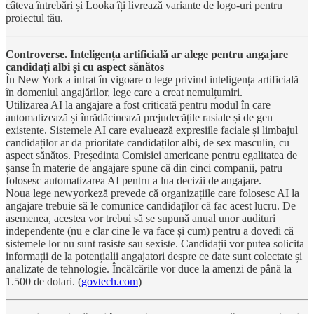
câteva întrebări și Looka îți livrează variante de logo-uri pentru
proiectul tău.
Controverse. Inteligența artificială ar alege pentru angajare
candidați albi și cu aspect sănătos
În New York a intrat în vigoare o lege privind inteligența artificială
în domeniul angajărilor, lege care a creat nemulțumiri.
Utilizarea AI la angajare a fost criticată pentru modul în care
automatizează și înrădăcinează prejudecățile rasiale și de gen
existente. Sistemele AI care evaluează expresiile faciale și limbajul
candidaților ar da prioritate candidaților albi, de sex masculin, cu
aspect sănătos. Președinta Comisiei americane pentru egalitatea de
șanse în materie de angajare spune că din cinci companii, patru
folosesc automatizarea AI pentru a lua decizii de angajare.
Noua lege newyorkeză prevede că organizațiile care folosesc AI la
angajare trebuie să le comunice candidaților că fac acest lucru. De
asemenea, acestea vor trebui să se supună anual unor audituri
independente (nu e clar cine le va face și cum) pentru a dovedi că
sistemele lor nu sunt rasiste sau sexiste. Candidații vor putea solicita
informații de la potențialii angajatori despre ce date sunt colectate și
analizate de tehnologie. Încălcările vor duce la amenzi de până la
1.500 de dolari. (
govtech.com
)