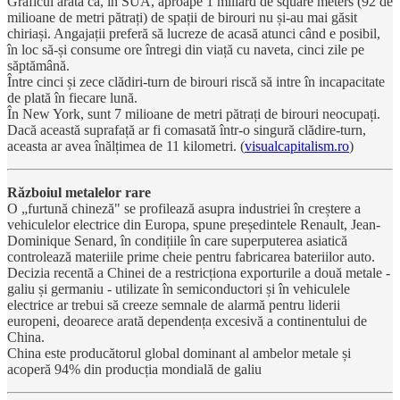
Graficul arată că, în SUA, aproape 1 miliard de square meters (92 de
milioane de metri pătrați) de spații de birouri nu și-au mai găsit
chiriași. Angajații preferă să lucreze de acasă atunci când e posibil,
în loc să-și consume ore întregi din viață cu naveta, cinci zile pe
săptămână.
Între cinci și zece clădiri-turn de birouri riscă să intre în incapacitate
de plată în fiecare lună.
În New York, sunt 7 milioane de metri pătrați de birouri neocupați.
Dacă această suprafață ar fi comasată într-o singură clădire-turn,
aceasta ar avea înălțimea de 11 kilometri. (
visualcapitalism.ro
)
Războiul metalelor rare
O „furtună chineză" se profilează asupra industriei în creștere a
vehiculelor electrice din Europa, spune președintele Renault, Jean-
Dominique Senard, în condițiile în care superputerea asiatică
controlează materiile prime cheie pentru fabricarea bateriilor auto.
Decizia recentă a Chinei de a restricționa exporturile a două metale -
galiu și germaniu - utilizate în semiconductori și în vehiculele
electrice ar trebui să creeze semnale de alarmă pentru liderii
europeni, deoarece arată dependența excesivă a continentului de
China.
China este producătorul global dominant al ambelor metale și
acoperă 94% din producția mondială de galiu