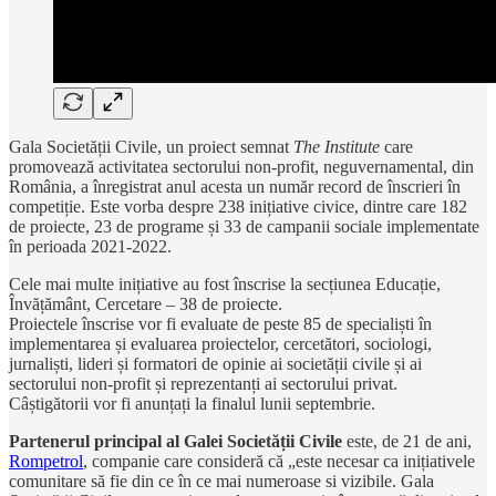
Gala Societății Civile, un proiect semnat
The Institute
care
promovează activitatea sectorului non-profit, neguvernamental, din
România, a înregistrat anul acesta un număr record de înscrieri în
competiție. Este vorba despre 238 inițiative civice, dintre care 182
de proiecte, 23 de programe și 33 de campanii sociale implementate
în perioada 2021-2022.
Cele mai multe inițiative au fost înscrise la secțiunea Educație,
Învățământ, Cercetare – 38 de proiecte.
Proiectele înscrise vor fi evaluate de peste 85 de specialiști în
implementarea și evaluarea proiectelor, cercetători, sociologi,
jurnaliști, lideri și formatori de opinie ai societății civile și ai
sectorului non-profit și reprezentanți ai sectorului privat.
Câștigătorii vor fi anunțați la finalul lunii septembrie.
Partenerul principal al Galei Societății Civile
este, de 21 de ani,
Rompetrol
, companie care consideră că „este necesar ca inițiativele
comunitare să fie din ce în ce mai numeroase si vizibile. Gala