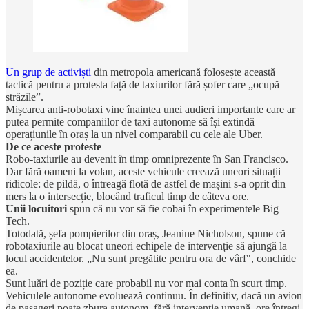
Un grup de activiști
din metropola americană folosește această
tactică pentru a protesta față de taxiurilor fără șofer care „ocupă
străzile”.
Mișcarea anti-robotaxi vine înaintea unei audieri importante care ar
putea permite companiilor de taxi autonome să își extindă
operațiunile în oraș la un nivel comparabil cu cele ale Uber.
De ce aceste proteste
Robo-taxiurile au devenit în timp omniprezente în San Francisco.
Dar fără oameni la volan, aceste vehicule creează uneori situații
ridicole: de pildă, o întreagă flotă de astfel de mașini s-a oprit din
mers la o intersecție, blocând traficul timp de câteva ore.
Unii locuitori
spun că nu vor să fie cobai în experimentele Big
Tech.
Totodată, șefa pompierilor din oraș, Jeanine Nicholson, spune că
robotaxiurile au blocat uneori echipele de intervenție să ajungă la
locul accidentelor. „Nu sunt pregătite pentru ora de vârf", conchide
ea.
Sunt luări de poziție care probabil nu vor mai conta în scurt timp.
Vehiculele autonome evoluează continuu. În definitiv, dacă un avion
de pasageri poate zbura autonom, fără intervenție umană, ore întregi,