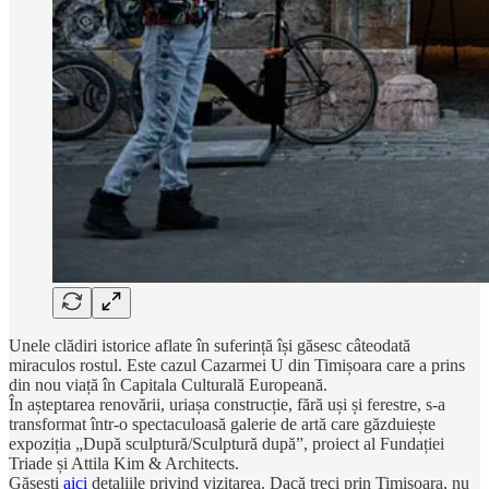
Unele clădiri istorice aflate în suferință își găsesc câteodată
miraculos rostul. Este cazul Cazarmei U din Timișoara care a prins
din nou viață în Capitala Culturală Europeană.
În așteptarea renovării, uriașa construcție, fără uși și ferestre, s-a
transformat într-o spectaculoasă galerie de artă care găzduiește
expoziția „După sculptură/Sculptură după”, proiect al Fundației
Triade și Attila Kim & Architects.
Găsești
aici
detaliile privind vizitarea. Dacă treci prin Timișoara, nu