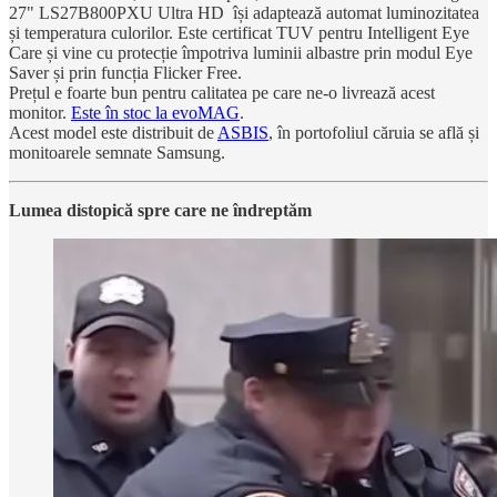
27" LS27B800PXU Ultra HD își adaptează automat luminozitatea
și temperatura culorilor. Este certificat TUV pentru Intelligent Eye
Care și vine cu protecție împotriva luminii albastre prin modul Eye
Saver și prin funcția Flicker Free.
Prețul e foarte bun pentru calitatea pe care ne-o livrează acest
monitor.
Este în stoc la evoMAG
.
Acest model este distribuit de
ASBIS
, în portofoliul căruia se află și
monitoarele semnate Samsung.
Lumea distopică spre care ne îndreptăm