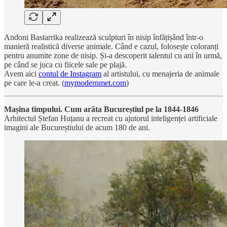
Andoni Bastarrika realizează sculpturi în nisip înfățișând într-o
manieră realistică diverse animale. Când e cazul, folosește coloranți
pentru anumite zone de nisip. Și-a descoperit talentul cu ani în urmă,
pe când se juca cu fiicele sale pe plajă.
Avem aici
contul de Instagram
al artistului, cu menajeria de animale
pe care le-a creat. (
mymodernmet.com
)
Mașina timpului. Cum arăta Bucureștiul pe la 1844-1846
Arhitectul Ștefan Huțanu a recreat cu ajutorul inteligenței artificiale
imagini ale Bucureștiului de acum 180 de ani.