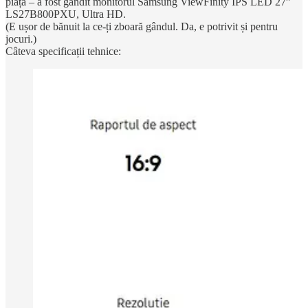
piață – a fost gândit monitorul Samsung ViewFinity IPS LED 27”
LS27B800PXU, Ultra HD.
(E ușor de bănuit la ce-ți zboară gândul. Da, e potrivit și pentru
jocuri.)
Câteva specificații tehnice: