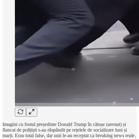
Imagini cu fostul președinte Donald Trump în cătușe (arestat) și
flancat de polițiști s-au răspândit pe rețelele de socializare luni și
marți. Erau total false, dar unii le-au receptat ca breaking news reale.