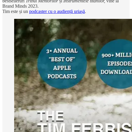
bestselleruri
Tribul Mentorilor
și
Instrumentele titanilor,
vine la
Brand Minds 2023.
Tim este și un
podcaster cu o audiență uriașă
.