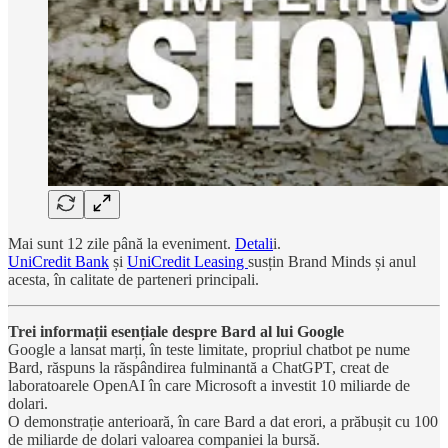
Mai sunt 12 zile până la eveniment.
Detali
i.
UniCredit Bank
și
UniCredit Leasing
susțin Brand Minds și anul
acesta, în calitate de parteneri principali.
Trei informații esențiale despre Bard al lui Google
Google a lansat marți, în teste limitate, propriul chatbot pe nume
Bard, răspuns la răspândirea fulminantă a ChatGPT, creat de
laboratoarele OpenAI în care Microsoft a investit 10 miliarde de
dolari.
O demonstrație anterioară, în care Bard a dat erori, a prăbușit cu 100
de miliarde de dolari valoarea companiei la bursă.