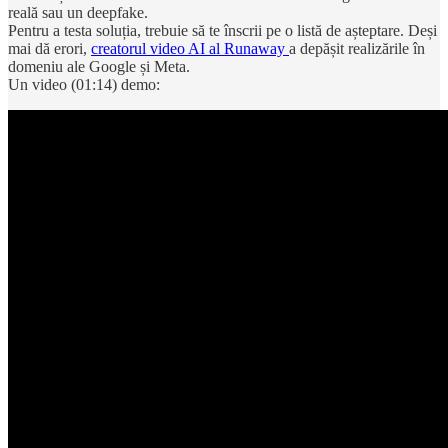
reală sau un deepfake.
Pentru a testa soluția, trebuie să te înscrii pe o listă de așteptare. Deși
mai dă erori,
creatorul video AI al Runaway
a depășit realizările în
domeniu ale Google și Meta.
Un video (01:14) demo: