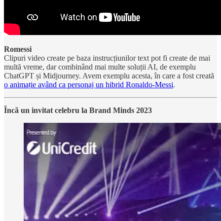
Romessi
Clipuri video create pe baza instrucțiunilor text pot fi create de mai
multă vreme, dar combinând mai multe soluții AI, de exemplu
ChatGPT și Midjourney. Avem exemplu acesta, în care a fost creată
o animație având ca personaj un hibrid Ronaldo-Messi
.
Încă un invitat celebru la Brand Minds 2023