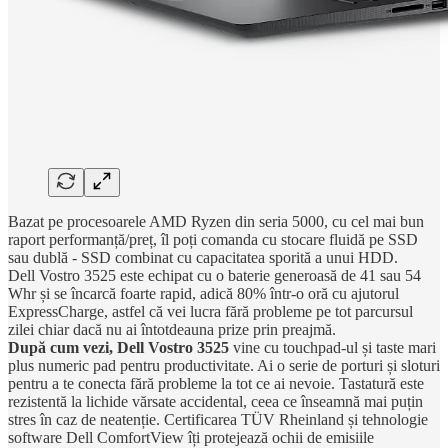
Bazat pe procesoarele AMD Ryzen din seria 5000, cu cel mai bun
raport performanță/preț, îl poți comanda cu stocare fluidă pe SSD
sau dublă - SSD combinat cu capacitatea sporită a unui HDD.
Dell Vostro 3525 este echipat cu o baterie generoasă de 41 sau 54
Whr și se încarcă foarte rapid, adică 80% într-o oră cu ajutorul
ExpressCharge, astfel că vei lucra fără probleme pe tot parcursul
zilei chiar dacă nu ai întotdeauna prize prin preajmă.
După cum vezi, Dell Vostro 3525
vine cu touchpad-ul și taste mari
plus numeric pad pentru productivitate. Ai o serie de porturi și sloturi
pentru a te conecta fără probleme la tot ce ai nevoie. Tastatură este
rezistentă la lichide vărsate accidental, ceea ce înseamnă mai puțin
stres în caz de neatenție. Certificarea TÜV Rheinland și tehnologie
software Dell ComfortView îți protejează ochii de emisiile