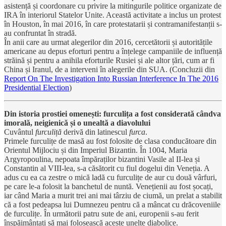
asistență și coordonare cu privire la mitingurile politice organizate de
IRA în interiorul Statelor Unite. Această activitate a inclus un protest
în Houston, în mai 2016, în care protestatarii și contramanifestanții s-
au confruntat în stradă.
În anii care au urmat alegerilor din 2016, cercetătorii și autoritățile
americane au depus eforturi pentru a înțelege campaniile de influență
străină și pentru a anihila eforturile Rusiei și ale altor țări, cum ar fi
China și Iranul, de a interveni în alegerile din SUA. (Concluzii din
Report On The Investigation Into Russian Interference In The 2016
Presidential Election
)
Din istoria prostiei omenești: furculița a fost considerată cândva
imorală, neigienică și o unealtă a diavolului
Cuvântul
furculiță
derivă din latinescul
furca
.
Primele furculițe de masă au fost folosite de clasa conducătoare din
Orientul Mijlociu și din Imperiul Bizantin. În 1004, Maria
Argyropoulina, nepoata împăraților bizantini Vasile al II-lea și
Constantin al VIII-lea, s-a căsătorit cu fiul dogelui din Veneția. A
adus cu ea ca zestre o mică ladă cu furculițe de aur cu două vârfuri,
pe care le-a folosit la banchetul de nuntă. Venețienii au fost șocați,
iar când Maria a murit trei ani mai târziu de ciumă, un prelat a stabilit
că a fost pedeapsa lui Dumnezeu pentru că a mâncat cu drăcoveniile
de furculițe. În următorii patru sute de ani, europenii s-au ferit
înspăimântați să mai folosească aceste unelte diabolice.