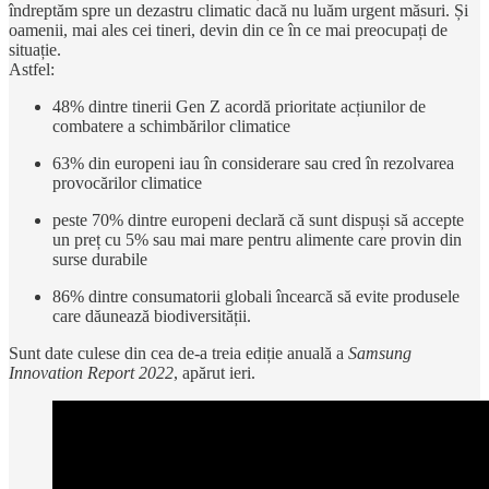
îndreptăm spre un dezastru climatic dacă nu luăm urgent măsuri. Și
oamenii, mai ales cei tineri, devin din ce în ce mai preocupați de
situație.
Astfel:
48% dintre tinerii Gen Z acordă prioritate acțiunilor de
combatere a schimbărilor climatice
63% din europeni iau în considerare sau cred în rezolvarea
provocărilor climatice
peste 70% dintre europeni declară că sunt dispuși să accepte
un preț cu 5% sau mai mare pentru alimente care provin din
surse durabile
86% dintre consumatorii globali încearcă să evite produsele
care dăunează biodiversității.
Sunt date culese din cea de-a treia ediție anuală a
Samsung
Innovation Report 2022
, apărut ieri.