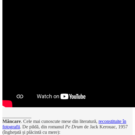
____________
Mâncare
. Cele mai cunoscute mese din literatură,
reconstituite în
fotografii
. De pildă, din romanul
Pe Drum
de Jack Kerouac, 1957
(înghețată și plăcintă cu mere):