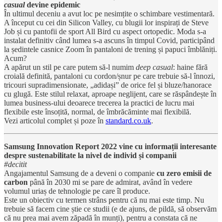
casual
devine epidemic
În ultimul deceniu a avut loc pe nesimțite o schimbare vestimentară.
A început cu cei din Silicon Valley, cu blugii lor inspirați de Steve
Job și cu pantofii de sport All Bird cu aspect ortopedic. Moda s-a
instalat definitiv când lumea s-a ascuns în timpul Covid, participând
la ședintele casnice Zoom în pantaloni de trening și papuci îmblăniți.
Acum?
A apărut un stil pe care putem să-l numim
deep casual
: haine fără
croială definită, pantaloni cu cordon/șnur pe care trebuie să-l înnozi,
tricouri supradimensionate, „adidași” de orice fel și bluze/hanorace
cu glugă. Este stilul relaxat, aproape neglijent, care se răspândește în
lumea business-ului deoarece trecerea la practici de lucru mai
flexibile este însoțită, normal, de îmbrăcăminte mai flexibilă.
Vezi articolul complet și poze în
standard.co.uk
.
Samsung Innovation Report 2022 vine cu informații interesante
despre sustenabilitate la nivel de individ și companii
#decitit
Angajamentul Samsung de a deveni o companie
cu zero emisii de
carbon
până în 2030 mi se pare de admirat, având în vedere
volumul uriaș de tehnologie pe care îl produce.
Este un obiectiv cu termen strâns pentru că nu mai este timp. Nu
trebuie să facem cine știe ce studii (e de ajuns, de pildă, să observăm
că nu prea mai avem zăpadă în munți), pentru a constata că ne