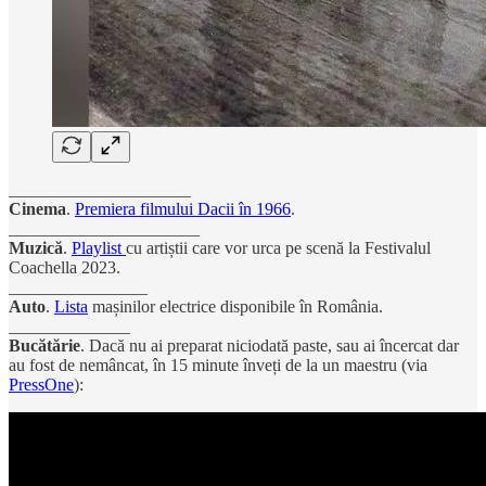
_____________________
Cinema
.
Premiera filmului Dacii în 1966
.
______________________
Muzică
.
Playlist
cu artiștii care vor urca pe scenă la Festivalul
Coachella 2023.
________________
Auto
.
Lista
mașinilor electrice disponibile în România.
______________
Bucătărie
. Dacă nu ai preparat niciodată paste, sau ai încercat dar
au fost de nemâncat, în 15 minute înveți de la un maestru (via
PressOne
):