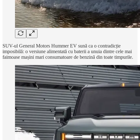
SUV-ul General Motors Hummer EV sună ca o contradicție
imposibilă: o versiune alimentată cu baterii a unuia dintre cele mai
faimoase mașini mari consumatoare de benzină din toate timpurile.