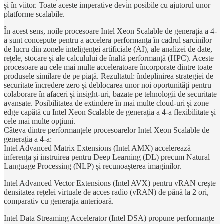
și în viitor. Toate aceste imperative devin posibile cu ajutorul unor
platforme scalabile.
În acest sens, noile procesoare Intel Xeon Scalable de generația a 4-
a sunt concepute pentru a accelera performanța în cadrul sarcinilor
de lucru din zonele inteligenței artificiale (AI), ale analizei de date,
rețele, stocare și ale calculului de înaltă performanță (HPC). Aceste
procesoare au cele mai multe acceleratoare încorporate dintre toate
produsele similare de pe piață. Rezultatul: îndeplinirea strategiei de
securitate încredere zero și deblocarea unor noi oportunități pentru
colaborare în afaceri și insight-uri, bazate pe tehnologii de securitate
avansate. Posibilitatea de extindere în mai multe cloud-uri și zone
edge capătă cu Intel Xeon Scalable de generația a 4-a flexibilitate și
cele mai multe opțiuni.
Câteva dintre performanțele procesoarelor Intel Xeon Scalable de
generația a 4-a:
Intel Advanced Matrix Extensions (Intel AMX) accelerează
inferența și instruirea pentru Deep Learning (DL) precum Natural
Language Processing (NLP) și recunoașterea imaginilor.
Intel Advanced Vector Extensions (Intel AVX) pentru vRAN crește
densitatea rețelei virtuale de acces radio (vRAN) de până la 2 ori,
comparativ cu generația anterioară.
Intel Data Streaming Accelerator (Intel DSA) propune performanțe