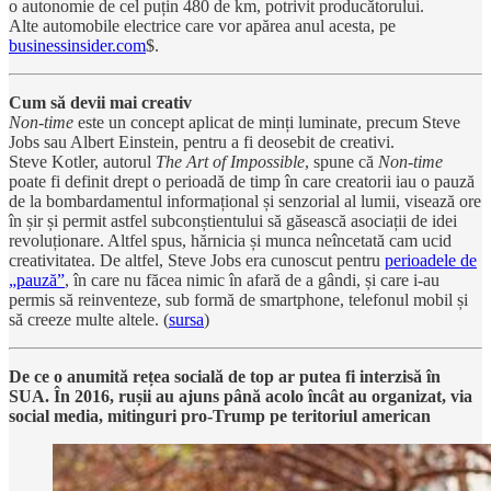
o autonomie de cel puțin 480 de km, potrivit producătorului.
Alte automobile electrice care vor apărea anul acesta, pe
businessinsider.com
$.
Cum să devii mai creativ
Non-time
este un concept aplicat de minți luminate, precum Steve
Jobs sau Albert Einstein, pentru a fi deosebit de creativi.
Steve Kotler, autorul
The Art of Impossible
, spune că
Non-time
poate fi definit drept o perioadă de timp în care creatorii iau o pauză
de la bombardamentul informațional și senzorial al lumii, visează ore
în șir și permit astfel subconștientului să găsească asociații de idei
revoluționare. Altfel spus, hărnicia și munca neîncetată cam ucid
creativitatea. De altfel, Steve Jobs era cunoscut pentru
perioadele de
„pauză”
, în care nu făcea nimic în afară de a gândi, și care i-au
permis să reinventeze, sub formă de smartphone, telefonul mobil și
să creeze multe altele. (
sursa
)
De ce o anumită rețea socială de top ar putea fi interzisă în
SUA. În 2016, rușii au ajuns până acolo încât au organizat, via
social media, mitinguri pro-Trump pe teritoriul american