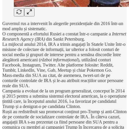
Guvernul rus a intervenit în alegerile prezidențiale din 2016 într-un
mod amplu și sistematic.
O componentă a efortului Rusiei a constat într-o campanie a
Internet
Research Agency (IRA)
din Sankt Petersburg.
La mijlocul anului 2014, IRA a trimis angajați în Statele Unite într-o
misiune de colectare de informații, iar ulterior a folosit conturi de
social media și grupuri de interese pentru a semăna discordie între
alegătorii americani (
război informațional
), utilizând conturi
Facebook, Instagram, Twitter. Alte platforme folosite: Reddit,
Tumblr, LinkedIn, Vine, Gab, Meetup și chiar Pokemon Go.
Mass-media din SUA au citat, de asemenea, tweet-uri de pe
conturile controlate de IRA și le-au atribuit reacțiilor unor persoane
reale din SUA.
Campania a evoluat de la un program generalizat, conceput în 2014
și 2015 pentru a submina sistemul electoral american, la o operațiune
țintită care, la începutul anului 2016, l-a favorizat pe candidatul
Trump și a denigrat-o pe candidata Clinton.
Rușii au redistribuit sau promovat conținut pro-Trump și anti-Clinton
de pe conturile de socializare controlate de IRA. În câteva cazuri,
angajații IRA s-au prezentat ca fiind persoane din SUA pentru a
comunica cu membri ai campaniei Trump în încercarea de a solicita