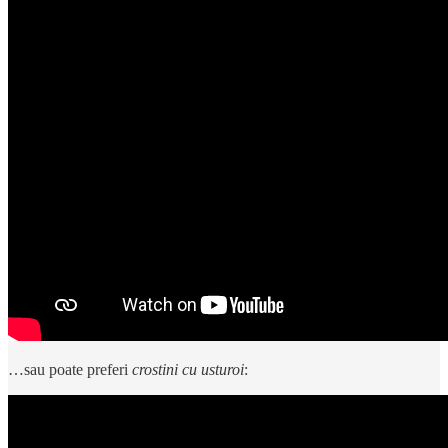
…sau poate preferi
crostini cu usturoi
: