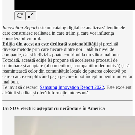
Innovation Report
este un catalog digital ce analizează tendințele
care construiesc realitatea în care trăim și care vor influența
considerabil viitorul.
Ediția din acest an este dedicată sustenabilității
și prezintă
diverse metode prin care fiecare dintre noi – atât la nivel de
companie, cât și indivizi - poate contribui la un viitor mai bun.
Totodată, această ediție își propune să accelereze procesul de
schimbare și adaptare (al oamenilor și companiilor deopotrivă) și să
reamintească celor din comunităţile locale de puterea colectivă pe
care o au, exemplificând pașii pe care îi pot îndeplini pentru un viitor
mai bun.
Te invit să descarci
Samsung Innovation Report 2022
. Este excelent
alcătuit și editat și oferă informație interesantă.
Un SUV electric așteptat cu nerăbdare în America