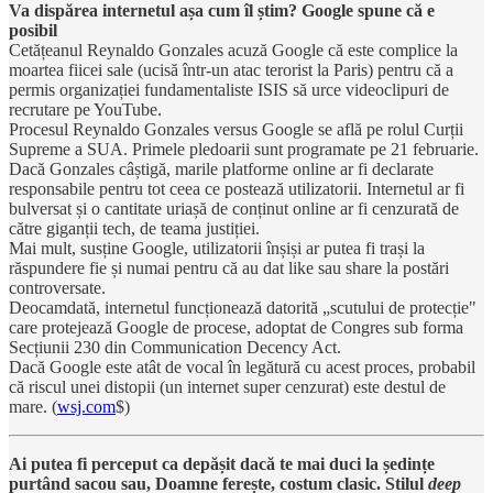
Va dispărea internetul așa cum îl știm? Google spune că e
posibil
Cetățeanul Reynaldo Gonzales acuză Google că este complice la
moartea fiicei sale (ucisă într-un atac terorist la Paris) pentru că a
permis organizației fundamentaliste ISIS să urce videoclipuri de
recrutare pe YouTube.
Procesul Reynaldo Gonzales versus Google se află pe rolul Curții
Supreme a SUA. Primele pledoarii sunt programate pe 21 februarie.
Dacă Gonzales câștigă, marile platforme online ar fi declarate
responsabile pentru tot ceea ce postează utilizatorii. Internetul ar fi
bulversat și o cantitate uriașă de conținut online ar fi cenzurată de
către giganții tech, de teama justiției.
Mai mult, susține Google, utilizatorii înșiși ar putea fi trași la
răspundere fie și numai pentru că au dat like sau share la postări
controversate.
Deocamdată, internetul funcționează datorită „scutului de protecție"
care protejează Google de procese, adoptat de Congres sub forma
Secțiunii 230 din Communication Decency Act.
Dacă Google este atât de vocal în legătură cu acest proces, probabil
că riscul unei distopii (un internet super cenzurat) este destul de
mare. (
wsj.com
$)
Ai putea fi perceput ca depășit dacă te mai duci la ședințe
purtând sacou sau, Doamne ferește, costum clasic. Stilul
deep