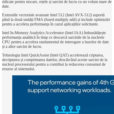
ridicate pentru stocare, rețele și sarcini de lucru cu un volum mare de
date.
Extensiile vectoriale avansate Intel 512 (Intel AVX-512) suportă
până la două unități FMA (fused-multiply add) și include optimizări
pentru a accelera performanța în cazul aplicațiilor solicitante.
Intel In-Memory Analytics Accelerator (Intel IAA) îmbunătățește
performanța analitică în timp ce descarcă sarcinile de la nucleele
CPU pentru a accelera randamentul de interogare a bazelor de date
și a altor sarcini de lucru.
Tehnologia Intel QuickAssist (Intel QAT) accelerează criptarea,
decriptarea și comprimarea datelor, descărcând aceste sarcini de la
nucleul procesorului pentru a contribui la reducerea consumul de
resurse al sistemului.