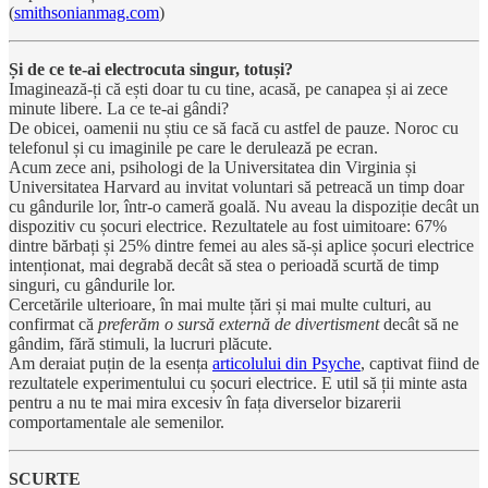
(
smithsonianmag.com
)
Și de ce te-ai electrocuta singur, totuși?
Imaginează-ți că ești doar tu cu tine, acasă, pe canapea și ai zece
minute libere. La ce te-ai gândi?
De obicei, oamenii nu știu ce să facă cu astfel de pauze. Noroc cu
telefonul și cu imaginile pe care le derulează pe ecran.
Acum zece ani, psihologi de la Universitatea din Virginia și
Universitatea Harvard au invitat voluntari să petreacă un timp doar
cu gândurile lor, într-o cameră goală. Nu aveau la dispoziție decât un
dispozitiv cu șocuri electrice. Rezultatele au fost uimitoare: 67%
dintre bărbați și 25% dintre femei au ales să-și aplice șocuri electrice
intenționat, mai degrabă decât să stea o perioadă scurtă de timp
singuri, cu gândurile lor.
Cercetările ulterioare, în mai multe țări și mai multe culturi, au
confirmat că
preferăm o sursă externă de divertisment
decât să ne
gândim, fără stimuli, la lucruri plăcute.
Am deraiat puțin de la esența
articolului din Psyche
, captivat fiind de
rezultatele experimentului cu șocuri electrice. E util să ții minte asta
pentru a nu te mai mira excesiv în fața diverselor bizarerii
comportamentale ale semenilor.
SCURTE