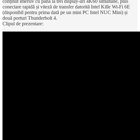
conținut imersiv cu până la trei display-uri 4K60 simultane, plus
conectare rapidă și viteză de transfer datorită Intel Kille Wi-Fi 6E
(disponibil pentru prima dată pe un mini PC Intel NUC Mini) și
două porturi Thunderbolt 4.
Clipul de prezentare: