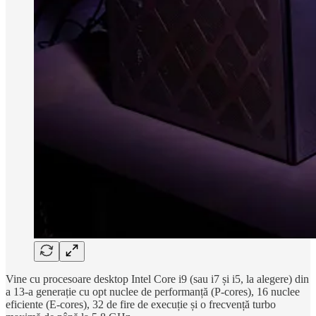
Vine cu procesoare desktop Intel Core i9 (sau i7 și i5, la alegere) din
a 13-a generație cu opt nuclee de performanță (P-cores), 16 nuclee
eficiente (E-cores), 32 de fire de execuție și o frecvență turbo