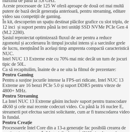
maximă de până la 5,8 GHz.
Aceste procesoare de 125 W oferă aproape de două ori mai multă
putere de bază decât generația anterioară, pentru streaming, editare
video sau competiții de gaming.
În kit, descoperim un spațiu destinat plăcilor grafice cu slot triplu, de
12 inci și suport pentru până la trei unități SSD NVMe PCIe Gen 4
(M.2 2280).
Șasiul reproiectat optimizează fluxul de aer pentru a reduce
zgomotul și accelerarea în timpul jocului intens și a sarcinilor grele
de lucru, menținând în același timp amprenta compactă caracteristică
NUC.
Intel NUC 13 Extreme este cu
70% mai mic decât un turn de jocuri
tipic de 50L.
Ca să recapitulăm, înainte de a ne uita la filmul de prezentare:
Pentru Gaming
Pentru a susține jocurile intense la FPS-uri ridicate, Intel NUC 13
Extreme are 16 benzi PCIe 5.0 și suport DDR5 pentru viteze de
4800+ MHz.
Pentru Streaming
La Intel NUC 13 Extreme găsim inclusiv suport pentru transcodare
4K60 și cele mai recente codecuri video. Cu până la 16 nuclee E,
streamerii pot efectua sarcini solicitante, cum ar fi transcodarea video
în fundal.
Pentru Creație
Procesoarele Intel Core din a 13-a generație fac posibilă crearea de