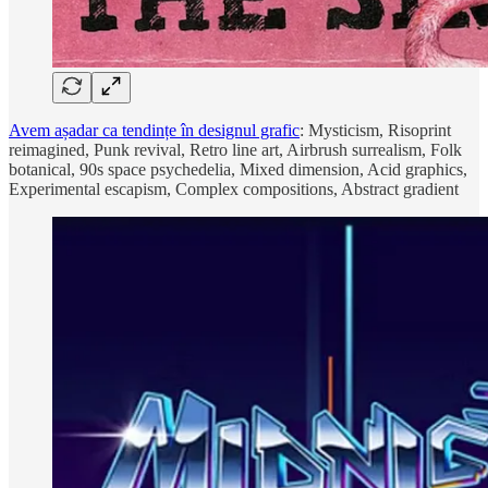
Avem așadar ca tendințe în designul grafic
: Mysticism, Risoprint
reimagined, Punk revival, Retro line art, Airbrush surrealism, Folk
botanical, 90s space psychedelia, Mixed dimension, Acid graphics,
Experimental escapism, Complex compositions, Abstract gradient