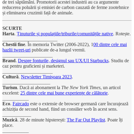
de trei săptămâni. Promotorii acestei industrii au ca argumente
reducerea poluării și emisiei de carbon cauzată de ferme zootehnice
și eliminarea cruzimii față de animale.
SCURTE
Harta
.
Ținuturile și populațiile/triburile/comunitățile native
. Rotește.
_______________________
Chestii fine
. În memoria Twitter (2006-2022), 1
00 dintre cele mai
hazlii tweet-uri
publicate de-a lungul vremii.
_____________________
Brand
.
Despre fonturile, designul sau UX/UI Starbucks
. Studiu de
caz pentru graficieni și marketeri.
_____________________
Cultură
.
Newsletter Timișoara 2023
.
____________________
Turism
. Dacă ai abonament la
The New York Times
, un articol
excelent:
25 dintre cele mai bune experiențe de călătorie
.
___________
Eco
.
Faircado
este o extensie de browser germană care încurajează
achiziția de second hand, fiind un consilier web în acest sens.
____________
Muzică
. 28 de minute hipsterești:
The Far Out Playlist
. Poate îți
place.
___________