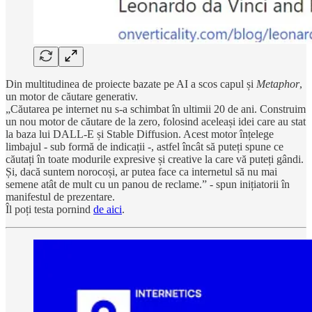
Din multitudinea de proiecte bazate pe AI a scos capul și
Metaphor
,
un motor de căutare generativ.
„Căutarea pe internet nu s-a schimbat în ultimii 20 de ani. Construim
un nou motor de căutare de la zero, folosind aceleași idei care au stat
la baza lui DALL-E și Stable Diffusion. Acest motor înțelege
limbajul - sub formă de indicații -, astfel încât să puteți spune ce
căutați în toate modurile expresive și creative la care vă puteți gândi.
Și, dacă suntem norocoși, ar putea face ca internetul să nu mai
semene atât de mult cu un panou de reclame.” - spun inițiatorii în
manifestul de prezentare.
Îl poți testa pornind
de aici
.