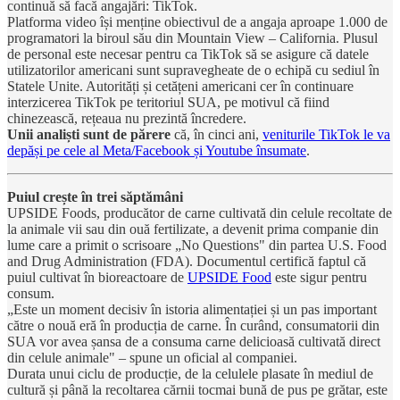
continuă să facă angajări: TikTok.
Platforma video își menține obiectivul de a angaja aproape 1.000 de
programatori la biroul său din Mountain View – California. Plusul
de personal este necesar pentru ca TikTok să se asigure că datele
utilizatorilor americani sunt supravegheate de o echipă cu sediul în
Statele Unite. Autorități și cetățeni americani cer în continuare
interzicerea TikTok pe teritoriul SUA, pe motivul că fiind
chinezească, rețeaua nu prezintă încredere.
Unii analiști sunt de părere
că, în cinci ani,
veniturile TikTok le va
depăși pe cele al Meta/Facebook și Youtube însumate
.
Puiul crește în trei săptămâni
UPSIDE Foods, producător de carne cultivată din celule recoltate de
la animale vii sau din ouă fertilizate, a devenit prima companie din
lume care a primit o scrisoare „No Questions" din partea U.S. Food
and Drug Administration (FDA). Documentul certifică faptul că
puiul cultivat în bioreactoare de
UPSIDE Food
este sigur pentru
consum.
„Este un moment decisiv în istoria alimentației și un pas important
către o nouă eră în producția de carne. În curând, consumatorii din
SUA vor avea șansa de a consuma carne delicioasă cultivată direct
din celule animale" – spune un oficial al companiei.
Durata unui ciclu de producție, de la celulele plasate în mediul de
cultură și până la recoltarea cărnii tocmai bună de pus pe grătar, este