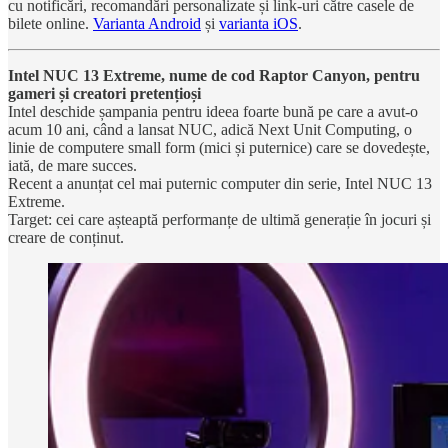
cu notificări, recomandări personalizate și link-uri către casele de
bilete online.
Varianta Android
și
varianta iOS
.
Intel NUC 13 Extreme, nume de cod Raptor Canyon, pentru
gameri și creatori pretențioși
Intel deschide șampania pentru ideea foarte bună pe care a avut-o
acum 10 ani, când a lansat NUC, adică Next Unit Computing, o
linie de computere small form (mici și puternice) care se dovedește,
iată, de mare succes.
Recent a anunțat cel mai puternic computer din serie, Intel NUC 13
Extreme.
Target: cei care așteaptă performanțe de ultimă generație în jocuri și
creare de conținut.