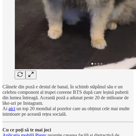
Câinele din poză e destul de banal, în schimb stăpânul său e un
celebru component al trupei coreene BTS după care leșină puberii
din lumea întreagă. Această poză a adunat peste 20 de milioane de
like-uri pe Instagram.
Ai
aici
un top 20 mondial al pozelor care au obținut cele mai multe
inimioare pe această rețea socială.
Cu ce poți să te mai joci
Aplicația mobilă Piggy
promite crearea facilă și distractivă de