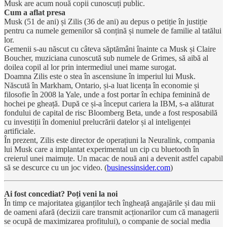
Musk are acum nouă copii cunoscuți public.
Cum a aflat presa
Musk (51 de ani) și Zilis (36 de ani) au depus o petiție în justiție
pentru ca numele gemenilor să conțină și numele de familie al tatălui
lor.
Gemenii s-au născut cu câteva săptămâni înainte ca Musk și Claire
Boucher, muziciana cunoscută sub numele de Grimes, să aibă al
doilea copil al lor prin intermediul unei mame surogat.
Doamna Zilis este o stea în ascensiune în imperiul lui Musk.
Născută în Markham, Ontario, și-a luat licența în economie și
filosofie în 2008 la Yale, unde a fost portar în echipa feminină de
hochei pe gheață. După ce și-a început cariera la IBM, s-a alăturat
fondului de capital de risc Bloomberg Beta, unde a fost resposabilă
cu investiții în domeniul prelucrării datelor și al inteligenței
artificiale.
În prezent, Zilis este director de operațiuni la Neuralink, compania
lui Musk care a implantat experimental un cip cu bluetooth în
creierul unei maimuțe. Un macac de nouă ani a devenit astfel capabil
să se descurce cu un joc video. (
businessinsider.com
)
Ai fost concediat? Poți veni la noi
În timp ce majoritatea giganților tech îngheață angajările și dau mii
de oameni afară (decizii care transmit acționarilor cum că managerii
se ocupă de maximizarea profitului), o companie de social media