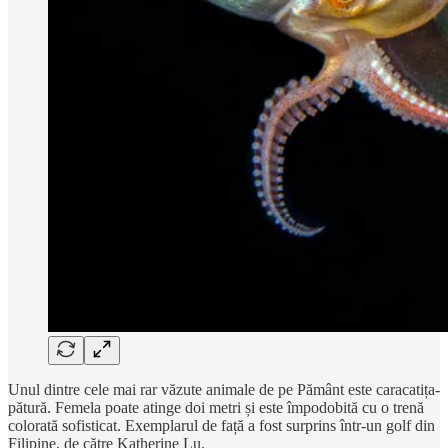
Unul dintre cele mai rar văzute animale de pe Pământ este caracatița-
pătură. Femela poate atinge doi metri și este împodobită cu o trenă
colorată sofisticat. Exemplarul de față a fost surprins într-un golf din
Filipine, de către Katherine Lu.