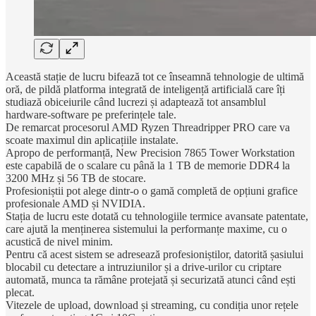
Această stație de lucru bifează tot ce înseamnă tehnologie de ultimă
oră, de pildă platforma integrată de inteligență artificială care îți
studiază obiceiurile când lucrezi și adaptează tot ansamblul
hardware-software pe preferințele tale.
De remarcat procesorul AMD Ryzen Threadripper PRO care va
scoate maximul din aplicațiile instalate.
Apropo de performanță, New Precision 7865 Tower Workstation
este capabilă de o scalare cu până la 1 TB de memorie DDR4 la
3200 MHz și 56 TB de stocare.
Profesioniștii pot alege dintr-o o gamă completă de opțiuni grafice
profesionale AMD și NVIDIA.
Stația de lucru este dotată cu tehnologiile termice avansate patentate,
care ajută la menținerea sistemului la performanțe maxime, cu o
acustică de nivel minim.
Pentru că acest sistem se adresează profesioniștilor, datorită șasiului
blocabil cu detectare a intruziunilor și a drive-urilor cu criptare
automată, munca ta rămâne protejată și securizată atunci când ești
plecat.
Vitezele de upload, download și streaming, cu condiția unor rețele