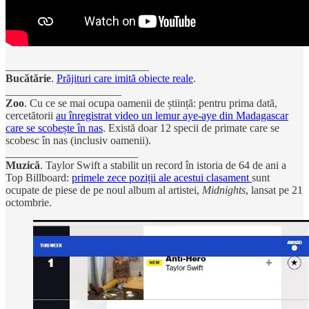
__________________________
Bucătărie
.
Prăjituri care imită obiecte reale
.
_____________________
Zoo
. Cu ce se mai ocupa oamenii de știință: pentru prima dată,
cercetătorii
au înregistrat video un lemur aye-aye din Madagascar
care se scobește în nas
. Există doar 12 specii de primate care se
scobesc în nas (inclusiv oamenii).
________________________
Muzică
. Taylor Swift a stabilit un record în istoria de 64 de ani a
Top Billboard:
primele zece poziții ale acestui clasament
sunt
ocupate de piese de pe noul album al artistei,
Midnights
, lansat pe 21
octombrie.