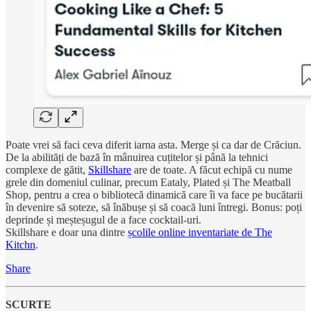
Poate vrei să faci ceva diferit iarna asta. Merge și ca dar de Crăciun.
De la abilități de bază în mânuirea cuțitelor și până la tehnici
complexe de gătit,
Skillshare
are de toate. A făcut echipă cu nume
grele din domeniul culinar, precum Eataly, Plated și The Meatball
Shop, pentru a crea o bibliotecă dinamică care îi va face pe bucătarii
în devenire să soteze, să înăbușe și să coacă luni întregi. Bonus: poți
deprinde și meșteșugul de a face cocktail-uri.
Skillshare e doar una dintre
școlile online inventariate de The
Kitchn
.
Share
SCURTE