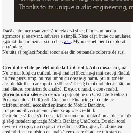
Dacă ai de lucru sau vrei să te relaxezi și te afli într-un mediu
zgomotos și enervant, salvarea e simplă. Niște căști bune cu anularea
zgomotului ambiental și un click
aici
. Mynoise.net merită explorat
cu răbdare.
Nu uita să reglezi fondul sonor ales din butoanele colorate de sus.
Credit direct de pe telefon de la UniCredit. Adio dosar cu șină
Nu te mai lupți cu traficul, nu-ți mai iei liber, nu-ți mai aștepți rândul,
nu mai pierzi timp, nu mai umbli cu dosare și hârtii. Știi tu tonele
alea de hârtii cu care apoi nu știi ce să faci. Și mai mult decât atât, nu
mai plătești comision de analiză. E ușor, e rapid, e convenabil.
Știrea bună a zilei
e că de acum poți obține un Credit de Realizări
Personale de la UniCredit Consumer Financing direct de pe
telefonul mobil, accesând aplicația de Mobile Banking.
Tot pe mobil vezi și banii când se aprobă creditul.
Ce trebuie să faci: să-ți deschizi un cont curent (dacă nu ai deja unul)
și să-ți instalezi aplicația Mobile Banking UniCredit. De aici, totul
devine mai ușor, mai rapid, mai ieftin, 100% digital, în obținerea
creditului, cu comision de analiză zero, care îți aduce din start o