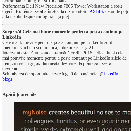
performante, ating 1G și 10G nativ.
Performanta Dell New Precision 7865 Tower Workstation a sosit
deja în România, se află în stoc la distribuitorul
ASBIS
, de unde poți
afla detalii despre configurații și preț.
Surpriză! Cele mai bune momente pentru a posta conținut pe
LinkedIn
Cele mai bune zile pentru a posta conținut pe LinkedIn sunt
miercuri, sâmbătă și duminică, între orele 12 și 21.
Interesant este că un sondaj asemănător din 2016 indica drept cele
mai potrivite momente pentru a posta conținut pe LinkedIn zilele de
marți, miercuri și joi, dimineața devreme, la prânz sau seara
devreme.
Schimbarea de oportunitate este legată de pandemie. (
LinkedIn
blog
)
Apără-ți urechile