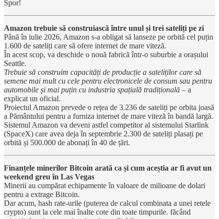
Spor!
Amazon trebuie să construiască între unul și trei sateliți pe zi
Până în iulie 2026, Amazon s-a obligat să lanseze pe orbită cel puțin
1.600 de sateliți care să ofere internet de mare viteză.
În acest scop, va deschide o nouă fabrică într-o suburbie a orașului
Seattle.
Trebuie să construim capacități de producție a sateliților care să
semene mai mult cu cele pentru electronicele de consum sau pentru
automobile și mai puțin cu industria spațială tradițională
– a
explicat un oficial.
Proiectul Amazon prevede o rețea de 3.236 de sateliți pe orbita joasă
a Pământului pentru a furniza internet de mare viteză în bandă largă.
Sistemul Amazon va deveni astfel competitor al sistemului Starlink
(SpaceX) care avea deja în septembrie 2.300 de sateliți plasați pe
orbită și 500.000 de abonați în 40 de țări.
Finanțele minerilor Bitcoin arată ca și cum aceștia ar fi avut un
weekend greu în Las Vegas
Minerii au cumpărat echipamente în valoare de milioane de dolari
pentru a extrage Bitcoin.
Dar acum, hash rate-urile (puterea de calcul combinata a unei retele
crypto) sunt la cele mai înalte cote din toate timpurile. făcând