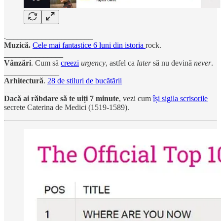
.______________________
Muzică.
Cele mai fantastice 6 luni din istoria
rock.
_______________
Vânzări
. Cum să
creezi
urgency
, astfel ca
later
să nu devină
never
.
______________
Arhitectură
.
28 de stiluri de bucătării
____________________
Dacă ai răbdare să te uiți 7 minute
, vezi cum
își sigila scrisorile
secrete Caterina de Medici (1519-1589).