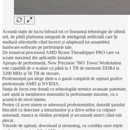
Această stație de lucru bifează tot ce înseamnă tehnologie de ultimă
oră, de pildă platforma integrată de inteligență artificială care îți
studiază obiceiurile când lucrezi și adaptează tot ansamblul
hardware-software pe preferințele tale.
De remarcat procesorul AMD Ryzen Threadripper PRO care va
scoate maximul din aplicațiile instalate.
Apropo de performanță, New Precision 7865 Tower Workstation
este capabilă de o scalare cu până la 1 TB de memorie DDR4 la
3200 MHz și 56 TB de stocare.
Profesioniștii pot alege dintr-o o gamă completă de opțiuni grafice
profesionale AMD și NVIDIA.
Stația de lucru este dotată cu tehnologiile termice avansate patentate,
care ajută la menținerea sistemului la performanțe maxime, cu o
acustică de nivel minim.
Pentru că acest sistem se adresează profesioniștilor, datorită șasiului
blocabil cu detectare a intruziunilor și a drive-urilor cu criptare
automată, munca ta rămâne protejată și securizată atunci când ești
plecat.
Vitezele de upload, download și streaming, cu condiția unor rețele