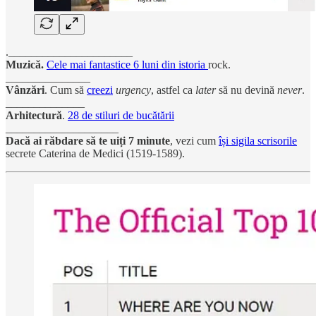
.______________________
Muzică.
Cele mai fantastice 6 luni din istoria
rock.
_______________
Vânzări
. Cum să
creezi
urgency
, astfel ca
later
să nu devină
never
.
______________
Arhitectură
.
28 de stiluri de bucătării
____________________
Dacă ai răbdare să te uiți 7 minute
, vezi cum
își sigila scrisorile
secrete Caterina de Medici (1519-1589).