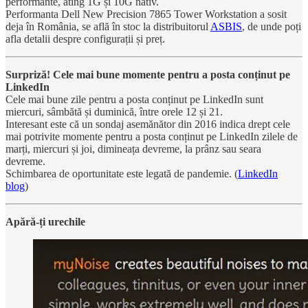
performante, ating 1G și 10G nativ.
Performanta Dell New Precision 7865 Tower Workstation a sosit
deja în România, se află în stoc la distribuitorul
ASBIS
, de unde poți
afla detalii despre configurații și preț.
Surpriză! Cele mai bune momente pentru a posta conținut pe
LinkedIn
Cele mai bune zile pentru a posta conținut pe LinkedIn sunt
miercuri, sâmbătă și duminică, între orele 12 și 21.
Interesant este că un sondaj asemănător din 2016 indica drept cele
mai potrivite momente pentru a posta conținut pe LinkedIn zilele de
marți, miercuri și joi, dimineața devreme, la prânz sau seara
devreme.
Schimbarea de oportunitate este legată de pandemie. (
LinkedIn
blog
)
Apără-ți urechile