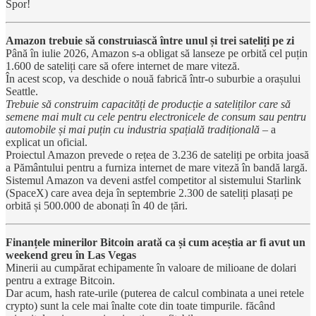
Spor!
Amazon trebuie să construiască între unul și trei sateliți pe zi
Până în iulie 2026, Amazon s-a obligat să lanseze pe orbită cel puțin
1.600 de sateliți care să ofere internet de mare viteză.
În acest scop, va deschide o nouă fabrică într-o suburbie a orașului
Seattle.
Trebuie să construim capacități de producție a sateliților care să
semene mai mult cu cele pentru electronicele de consum sau pentru
automobile și mai puțin cu industria spațială tradițională
– a
explicat un oficial.
Proiectul Amazon prevede o rețea de 3.236 de sateliți pe orbita joasă
a Pământului pentru a furniza internet de mare viteză în bandă largă.
Sistemul Amazon va deveni astfel competitor al sistemului Starlink
(SpaceX) care avea deja în septembrie 2.300 de sateliți plasați pe
orbită și 500.000 de abonați în 40 de țări.
Finanțele minerilor Bitcoin arată ca și cum aceștia ar fi avut un
weekend greu în Las Vegas
Minerii au cumpărat echipamente în valoare de milioane de dolari
pentru a extrage Bitcoin.
Dar acum, hash rate-urile (puterea de calcul combinata a unei retele
crypto) sunt la cele mai înalte cote din toate timpurile. făcând