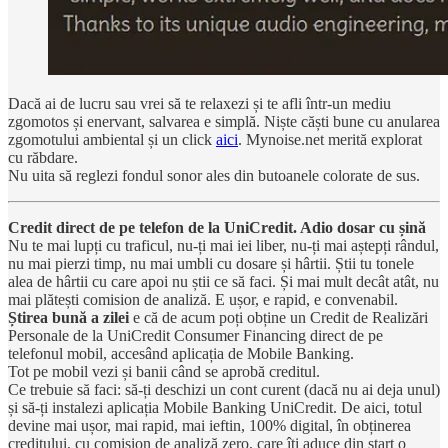
Dacă ai de lucru sau vrei să te relaxezi și te afli într-un mediu
zgomotos și enervant, salvarea e simplă. Niște căști bune cu anularea
zgomotului ambiental și un click
aici
. Mynoise.net merită explorat
cu răbdare.
Nu uita să reglezi fondul sonor ales din butoanele colorate de sus.
Credit direct de pe telefon de la UniCredit. Adio dosar cu șină
Nu te mai lupți cu traficul, nu-ți mai iei liber, nu-ți mai aștepți rândul,
nu mai pierzi timp, nu mai umbli cu dosare și hârtii. Știi tu tonele
alea de hârtii cu care apoi nu știi ce să faci. Și mai mult decât atât, nu
mai plătești comision de analiză. E ușor, e rapid, e convenabil.
Știrea bună a zilei
e că de acum poți obține un Credit de Realizări
Personale de la UniCredit Consumer Financing direct de pe
telefonul mobil, accesând aplicația de Mobile Banking.
Tot pe mobil vezi și banii când se aprobă creditul.
Ce trebuie să faci: să-ți deschizi un cont curent (dacă nu ai deja unul)
și să-ți instalezi aplicația Mobile Banking UniCredit. De aici, totul
devine mai ușor, mai rapid, mai ieftin, 100% digital, în obținerea
creditului, cu comision de analiză zero, care îți aduce din start o