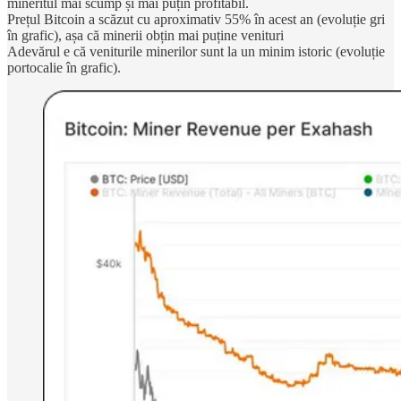
mineritul mai scump și mai puțin profitabil.
Prețul Bitcoin a scăzut cu aproximativ 55% în acest an (evoluție gri
în grafic), așa că minerii obțin mai puține venituri
Adevărul e că veniturile minerilor sunt la un minim istoric (evoluție
portocalie în grafic).