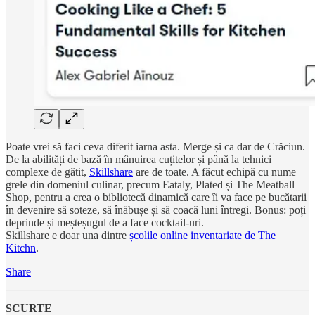
Poate vrei să faci ceva diferit iarna asta. Merge și ca dar de Crăciun.
De la abilități de bază în mânuirea cuțitelor și până la tehnici
complexe de gătit,
Skillshare
are de toate. A făcut echipă cu nume
grele din domeniul culinar, precum Eataly, Plated și The Meatball
Shop, pentru a crea o bibliotecă dinamică care îi va face pe bucătarii
în devenire să soteze, să înăbușe și să coacă luni întregi. Bonus: poți
deprinde și meșteșugul de a face cocktail-uri.
Skillshare e doar una dintre
școlile online inventariate de The
Kitchn
.
Share
SCURTE