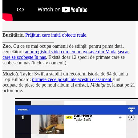
__________________________
Bucătărie
.
Prăjituri care imită obiecte reale
.
_____________________
Zoo
. Cu ce se mai ocupa oamenii de știință: pentru prima dată,
cercetătorii
au înregistrat video un lemur aye-aye din Madagascar
care se scobește în nas
. Există doar 12 specii de primate care se
scobesc în nas (inclusiv oamenii).
________________________
Muzică
. Taylor Swift a stabilit un record în istoria de 64 de ani a
Top Billboard:
primele zece poziții ale acestui clasament
sunt
ocupate de piese de pe noul album al artistei,
Midnights
, lansat pe 21
octombrie.