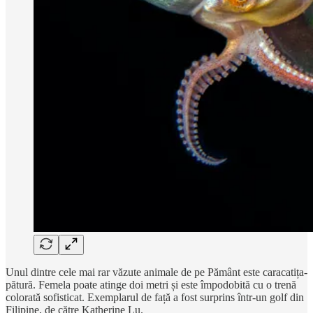
Unul dintre cele mai rar văzute animale de pe Pământ este caracatița-
pătură. Femela poate atinge doi metri și este împodobită cu o trenă
colorată sofisticat. Exemplarul de față a fost surprins într-un golf din
Filipine, de către Katherine Lu.