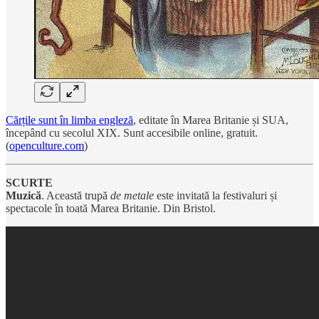
Cărțile sunt în limba engleză
, editate în Marea Britanie și SUA,
începând cu secolul XIX. Sunt accesibile online, gratuit.
(
openculture.com
)
SCURTE
Muzică
. Această trupă
de metale
este invitată la festivaluri și
spectacole în toată Marea Britanie. Din Bristol.