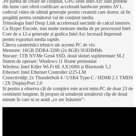
.Pe partea de creare de conținut, GPU-urile Intel Arc sunt primele
din lume care oferă codificare accelerată hardware pentru AV1,
codecul video de ultimă generație pentru creatorii care doresc să fie
pregătiți pentru următorul val de conținut media.
Tehnologia Intel Deep Link accelerează sarcinile de calcul intensiv.
Cu Hyper Encode, mai multe motoare media de pe procesorul Intel
Core de a 12-a generație și grafica Intel Arc lucrează împreună
pentru exporturi media rapide.
Câteva carateristici tehnice ale acestui PC de vis:
Memorie: 16GB DDR4-3200 (2x 8GB) SODIMMs
Stocare: 1TB NVMe Gen4 SSD, două sloturi suplimentare M.2
Sistem de operare: Windows 11 Home preinstalat
Wireless: Intel Killer Wi-Fi 6E AX1690i și Bluetooth 5.2
Ethernet: Intel Ethernet Controller i225-LM
Conectivități: 2x Thunderbolt 4 / USB4 Type-C / HDMI 2.1 TMDS
/ 2X DisplayPort 2.0
Și pentru a observa cât de complex este acest mini-PC de doar 23 de
centimetri lungime, îți propun să urmărești următorul clip de două
minute în care ni se arată „ce are înăuntru”: