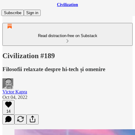
Civilization
Subscribe
Sign in
Read distraction-free on Substack
Civilization #189
Filosofii relaxate despre hi-tech și omenire
Victor Kapra
Oct 04, 2022
14