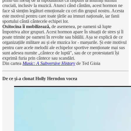
printr-un mesaj de la hipotalamus ca răspuns la anumiți stimuli
cruciali, inclusiv la muzică. Atunci când cântăm, acest hormon ne
face să simțim legături emoționale cu cei din grupul nostru. Acesta
este motivul pentru care toate țările au imnuri naționale, iar fanii
sportului cântă cântecele echipei lor.
Oxitocina îi mobilizează,
de asemenea, pe oameni să lupte
împotriva altor grupuri. Acest hormon apare în situații de stres și îi
poate trimite pe oameni în revolte sau bătălii. Așa se explică de ce
organizațiile militare au și ele muzica lor - marșurile. Și este motivul
pentru care acele melodii ale echipelor sportive menționate mai sus
sunt adesea numite „cântece de luptă", sau de ce protestatarii își
exprimă furia prin cântece sau scandări.
Din cartea
Music: A Subversive History
de Ted Gioia
De ce și-a clonat Holly Herndon vocea