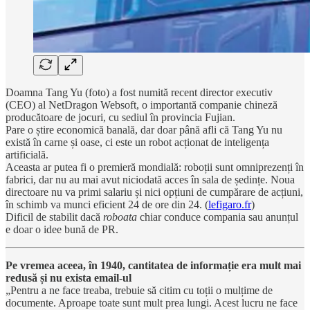
Doamna Tang Yu (foto) a fost numită recent director executiv
(CEO) al NetDragon Websoft, o importantă companie chineză
producătoare de jocuri, cu sediul în provincia Fujian.
Pare o știre economică banală, dar doar până afli că Tang Yu nu
există în carne și oase, ci este un robot acționat de inteligența
artificială.
Aceasta ar putea fi o premieră mondială: roboții sunt omniprezenți în
fabrici, dar nu au mai avut niciodată acces în sala de ședințe. Noua
directoare nu va primi salariu și nici opțiuni de cumpărare de acțiuni,
în schimb va munci eficient 24 de ore din 24. (
lefigaro.fr
)
Dificil de stabilit dacă
roboata
chiar conduce compania sau anunțul
e doar o idee bună de PR.
Pe vremea aceea, în 1940, cantitatea de informație era mult mai
redusă și nu exista email-ul
„Pentru a ne face treaba, trebuie să citim cu toții o mulțime de
documente. Aproape toate sunt mult prea lungi. Acest lucru ne face