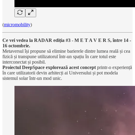
(
micromobility
)
Ce vei vedea la RADAR ediția #3 - M E T A V E R S, între 14 -
16 octombrie.
Metaversul își propune să elimine barierele dintre lumea reală și cea
fizică și transpune utilizatorul într-un spațiu în care totul este
interconectat și posibil.
Proiectul DeepSpace explorează acest concept
printr-o experiență
în care utilizatorii devin arhitecți ai Universului și pot modela
sistemul solar într-un mod unic.