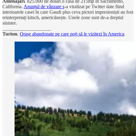
Amenajări
.
825.000 de dolari o casă de 215mp în Sacramento,
California.
Anunțul de vânzare s
-a viralizat pe Twitter date fiind
interioarele casei în care Gaudi plus ceva pictori impresioniști au fost
reinterpretați kitsch, americănește. Unele zone sunt de-a dreptul
sinistre.
____________________
Turism
.
Orașe abandonate pe care poți să le vizitezi în America
.