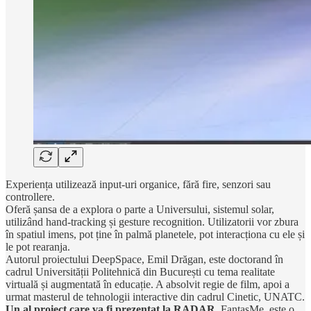
Experiența utilizează input-uri organice, fără fire, senzori sau
controllere.
Oferă șansa de a explora o parte a Universului, sistemul solar,
utilizând hand-tracking și gesture recognition. Utilizatorii vor zbura
în spatiul imens, pot ține în palmă planetele, pot interacționa cu ele și
le pot rearanja.
Autorul proiectului DeepSpace, Emil Drăgan, este doctorand în
cadrul Universității Politehnică din București cu tema realitate
virtuală și augmentată în educație. A absolvit regie de film, apoi a
urmat masterul de tehnologii interactive din cadrul Cinetic, UNATC.
Un al proiect care va fi prezentat la RADAR
, FantasMe, este o