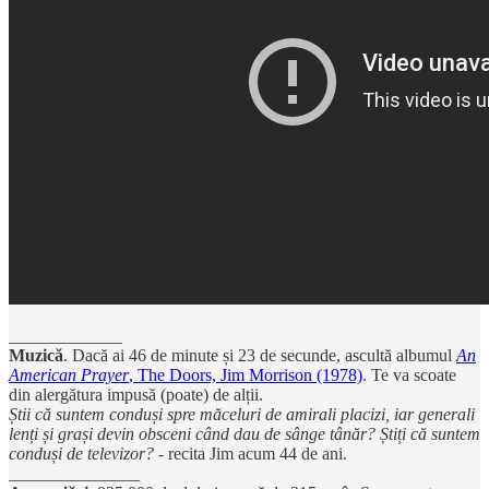
_____________
Muzică
. Dacă ai 46 de minute și 23 de secunde, ascultă albumul
An
American Prayer
, The Doors, Jim Morrison (1978)
. Te va scoate
din alergătura impusă (poate) de alții.
Știi că suntem conduși spre măceluri de amirali placizi, iar generali
lenți și grași devin obsceni când dau de sânge tânăr? Știți că suntem
conduși de televizor? -
recita Jim
acum 44 de ani.
_______________