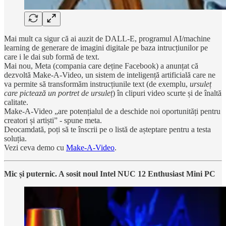
Mai mult ca sigur că ai auzit de DALL-E, programul AI/machine
learning de generare de imagini digitale pe baza intrucțiunilor pe
care i le dai sub formă de text.
Mai nou, Meta (compania care deține Facebook) a anunțat că
dezvoltă Make-A-Video, un sistem de inteligență artificială care ne
va permite să transformăm instrucțiunile text (de exemplu,
ursuleț
care pictează un portret de ursuleț
) în clipuri video scurte și de înaltă
calitate.
Make-A-Video „are potențialul de a deschide noi oportunități pentru
creatori și artiști” - spune meta.
Deocamdată, poți să te înscrii pe o listă de așteptare pentru a testa
soluția.
Vezi ceva demo cu
Make-A-Video
.
Mic și puternic. A sosit noul Intel NUC 12 Enthusiast Mini PC