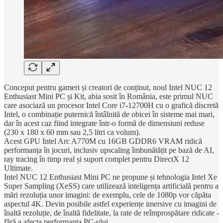
Conceput pentru gameri și creatori de conținut, noul Intel NUC 12
Enthusiast Mini PC și Kit, abia sosit în România, este primul NUC
care asociază un procesor Intel Core i7-12700H cu o grafică discretă
Intel, o combinație puternică întâlnită de obicei în sisteme mai mari,
dar în acest caz fiind integrate într-o formă de dimensiuni reduse
(230 x 180 x 60 mm sau 2,5 litri ca volum).
Acest GPU Intel Arc A770M cu 16GB GDDR6 VRAM ridică
performanța în jocuri, inclusiv upscaling îmbunătățit pe bază de AI,
ray tracing în timp real și suport complet pentru DirectX 12
Ultimate.
Intel NUC 12 Enthusiast Mini PC ne propune și tehnologia Intel Xe
Super Sampling (XeSS) care utilizează inteligența artificială pentru a
mări rezoluția unor imagini: de exemplu, cele de 1080p vor căpăta
aspectul 4K. Devin posibile astfel experiențe imersive cu imagini de
înaltă rezoluție, de înaltă fidelitate, la rate de reîmprospătare ridicate -
fără a afecta performanța PC-ului