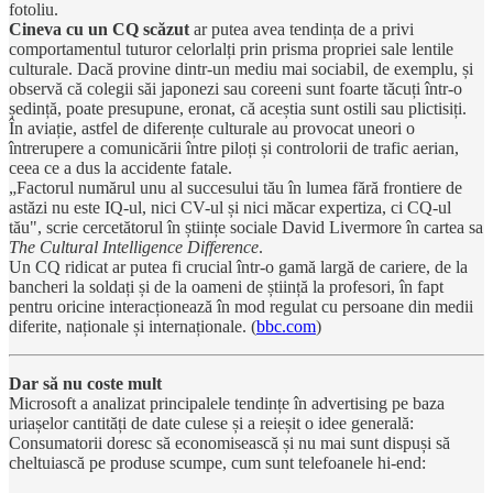
fotoliu.
Cineva cu un CQ scăzut
ar putea avea tendința de a privi
comportamentul tuturor celorlalți prin prisma propriei sale lentile
culturale. Dacă provine dintr-un mediu mai sociabil, de exemplu, și
observă că colegii săi japonezi sau coreeni sunt foarte tăcuți într-o
ședință, poate presupune, eronat, că aceștia sunt ostili sau plictisiți.
În aviație, astfel de diferențe culturale au provocat uneori o
întrerupere a comunicării între piloți și controlorii de trafic aerian,
ceea ce a dus la accidente fatale.
„Factorul numărul unu al succesului tău în lumea fără frontiere de
astăzi nu este IQ-ul, nici CV-ul și nici măcar expertiza, ci CQ-ul
tău", scrie cercetătorul în științe sociale David Livermore în cartea sa
The Cultural Intelligence Difference
.
Un CQ ridicat ar putea fi crucial într-o gamă largă de cariere, de la
bancheri la soldați și de la oameni de știință la profesori, în fapt
pentru oricine interacționează în mod regulat cu persoane din medii
diferite, naționale și internaționale. (
bbc.com
)
Dar să nu coste mult
Microsoft a analizat principalele tendințe în advertising pe baza
uriașelor cantități de date culese și a reieșit o idee generală:
Consumatorii doresc să economisească și nu mai sunt dispuși să
cheltuiască pe produse scumpe, cum sunt telefoanele hi-end: