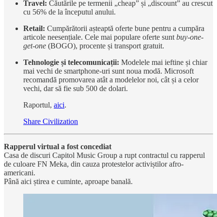
Travel:
Căutările pe termenii „cheap” și „discount” au crescut
cu 56% de la începutul anului.
Retail:
Cumpărătorii așteaptă oferte bune pentru a cumpăra
articole neesențiale. Cele mai populare oferte sunt
buy-one-
get-one
(BOGO), procente și transport gratuit.
Tehnologie și telecomunicații:
Modelele mai ieftine și chiar
mai vechi de smartphone-uri sunt noua modă. Microsoft
recomandă promovarea atât a modelelor noi, cât și a celor
vechi, dar să fie sub 500 de dolari.
Raportul,
aici
.
Share Civilization
Rapperul virtual a fost concediat
Casa de discuri Capitol Music Group a rupt contractul cu rapperul
de culoare FN Meka, din cauza protestelor activiștilor afro-
americani.
Până aici știrea e cuminte, aproape banală.