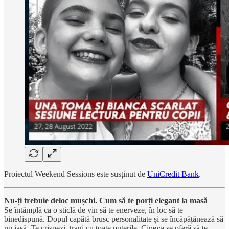
Proiectul Weekend Sessions este susținut de
UniCredit Bank
.
Nu-ți trebuie deloc mușchi. Cum să te porți elegant la masă
Se întâmplă ca o sticlă de vin să te enerveze, în loc să te
binedispună. Dopul capătă brusc personalitate și se încăpățânează să
nu iasă. Te crispezi, tragi cu toate puterile. Cineva se oferă să te