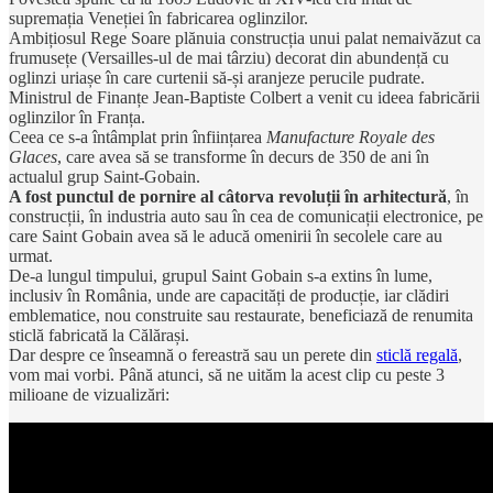
supremația Veneției în fabricarea oglinzilor.
Ambițiosul Rege Soare plănuia construcția unui palat nemaivăzut ca
frumusețe (Versailles-ul de mai târziu) decorat din abundență cu
oglinzi uriașe în care curtenii să-și aranjeze perucile pudrate.
Ministrul de Finanțe Jean-Baptiste Colbert a venit cu ideea fabricării
oglinzilor în Franța.
Ceea ce s-a întâmplat prin înființarea
Manufacture Royale des
Glaces
, care avea să se transforme în decurs de 350 de ani în
actualul grup Saint-Gobain.
A fost punctul de pornire al câtorva revoluții în arhitectură
, în
construcții, în industria auto sau în cea de comunicații electronice, pe
care Saint Gobain avea să le aducă omenirii în secolele care au
urmat.
De-a lungul timpului, grupul Saint Gobain s-a extins în lume,
inclusiv în România, unde are capacități de producție, iar clădiri
emblematice, nou construite sau restaurate, beneficiază de renumita
sticlă fabricată la Călărași.
Dar despre ce înseamnă o fereastră sau un perete din
sticlă regală
,
vom mai vorbi. Până atunci, să ne uităm la acest clip cu peste 3
milioane de vizualizări: