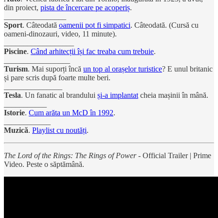
din proiect,
pista de încercare pe acoperiș
.
________________
Sport
. Câteodată
oamenii pot fi simpatici
. Câteodată. (Cursă cu
oameni-dinozauri, video, 11 minute).
__________________
Piscine
.
Când arhitecții își fac treaba cum trebuie
.
_________________
Turism
. Mai suporți încă
un top al orașelor turistice
? E unul britanic
și pare scris după foarte multe beri.
_______________
Tesla
. Un fanatic al brandului
și-a implantat
cheia mașinii în mână.
___________
Istorie
.
Cum arăta un McD în 1992
.
____________
Muzică
.
Playlist cu noutăți
.
The Lord of the Rings: The Rings of Power
- Official Trailer | Prime
Video. Peste o săptămână.