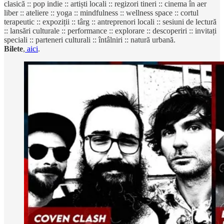
clasică :: pop indie :: artiști locali :: regizori tineri :: cinema în aer
liber :: ateliere :: yoga :: mindfulness :: wellness space :: cortul
terapeutic :: expoziții :: târg :: antreprenori locali :: sesiuni de lectură
:: lansări culturale :: performance :: explorare :: descoperiri :: invitați
speciali :: parteneri culturali :: întâlniri :: natură urbană.
Bilete
,
aici
.