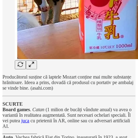
Producătorul susține că laptele Mozart conține mai multe substanțe
hrănitoare. Ideea a prins, dovadă că produsul cu portativ pe ambalaj
se vinde bine. (asahi.com)
SCURTE
Board games
.
Catan
(1 milion de bucăți vândute anual) va avea o
variantă în realitatea augmentată. Sunt necesari ochelari speciali. Îl
vei putea
juca
cu prietenii în AR, online sau cu adversari artificiali
AI.
______________
Auto
. Vechea fabrică Fiat din Torino, inaugurată în 1923, a avut,