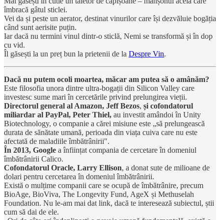
Mai găsești în cutie un tăietor de capișoane – manșonul acela care
îmbracă gâtul sticlei.
Vei da și peste un aerator, destinat vinurilor care își dezvăluie bogăția
când sunt aerisite puțin.
Iar dacă nu termini vinul dintr-o sticlă, Nemi se transformă și în dop
cu vid.
Îl găsești la un preț bun la prietenii de la
Despre Vin
.
Dacă nu putem ocoli moartea, măcar am putea să o amânăm?
Este filosofia unora dintre ultra-bogații din Silicon Valley care
investesc sume mari în cercetările privind prelungirea vieții.
Directorul general al Amazon, Jeff Bezos
,
și cofondatorul
miliardar al PayPal, Peter Thiel,
au investit amândoi în Unity
Biotechnology, o companie a cărei misiune este „să prelungească
durata de sănătate umană, perioada din viața cuiva care nu este
afectată de maladiile îmbătrânirii".
În 2013, Google
a înființat compania de cercetare în domeniul
îmbătrânirii Calico.
Cofondatorul Oracle, Larry Ellison
, a donat sute de milioane de
dolari pentru cercetarea în domeniul îmbătrânirii.
Există o mulțime companii care se ocupă de îmbătrânire, precum
BioAge, BioViva, The Longevity Fund, AgeX și Methuselah
Foundation. Nu le-am mai dat link, dacă te interesează subiectul, știi
cum să dai de ele.