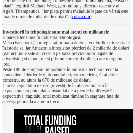
„Ori de câte ori îndeplinești o nevoie umană fundamentală, există o
piață", explică Michael West, gerontolog și director executiv al
AgeX Therapeutics. "Iar piața pentru maladiile legate de vârstă este
una de o mie de miliarde de dolari". (
cnbc.com
)
Investitorii în tehnologie sunt mai atenți cu milioanele
E oarece tensiune în industria tehnologică.
Meta (Facebook) a înregistrat prima scădere a veniturilor trimestriale
în istoria sa, iar Amazon a înregistrat pierderi de 2 miliarde de dolari
(dar acțiunile sale au crescut pe baza previziunilor legate de
advertising și cloud, nu și privind comerțul online, care merge în
jos).
Peste 186 de companii importante în industria tech au trecut la
concedieri. Pierderile în domeniul criptomonedelor, în al doilea
trimestru, au ajuns la 670 de milioane de dolari.
Lumea capitalului de risc (investițiile în afaceri noi sau în
expansiune cu potențial substanțial de a pierde banii) este în
expectativă: capitalul total mobilizat rămâne în stagnare față de
aceeași perioadă a anului trecut.