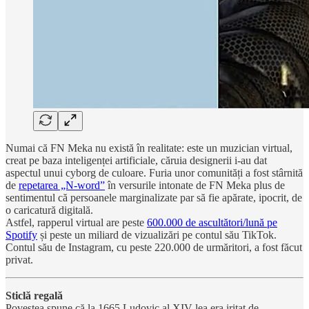
Numai că FN Meka nu există în realitate: este un muzician virtual,
creat pe baza inteligenței artificiale, căruia designerii i-au dat
aspectul unui cyborg de culoare. Furia unor comunități a fost stârnită
de
repetarea „N-word”
în versurile intonate de FN Meka plus de
sentimentul că persoanele marginalizate par să fie apărate, ipocrit, de
o caricatură digitală.
Astfel, rapperul virtual are peste
600.000 de ascultători/lună pe
Spotify
și peste un miliard de vizualizări pe contul său TikTok.
Contul său de Instagram, cu peste 220.000 de urmăritori, a fost făcut
privat.
Sticlă regală
Povestea spune că la 1665 Ludovic al XIV-lea era iritat de