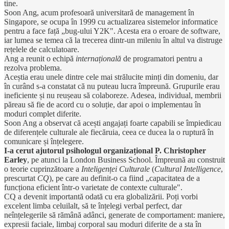
tine.
Soon Ang, acum profesoară universitară de management în
Singapore, se ocupa în 1999 cu actualizarea sistemelor informatice
pentru a face față „bug-ului Y2K". Acesta era o eroare de software,
iar lumea se temea că la trecerea dintr-un mileniu în altul va distruge
rețelele de calculatoare.
Ang a reunit o echipă
internațională
de programatori pentru a
rezolva problema.
Aceștia erau unele dintre cele mai strălucite minți din domeniu, dar
în curând s-a constatat că nu puteau lucra împreună. Grupurile erau
ineficiente și nu reușeau să colaboreze. Adesea, individual, membrii
păreau să fie de acord cu o soluție, dar apoi o implementau în
moduri complet diferite.
Soon Ang a observat că acești angajați foarte capabili se împiedicau
de diferențele culturale ale fiecăruia, ceea ce ducea la o ruptură în
comunicare și înțelegere.
I-a cerut ajutorul psihologul organizațional P. Christopher
Earley
, pe atunci la London Business School. Împreună au construit
o teorie cuprinzătoare a
Inteligenței Culturale
(
Cultural Intelligence
,
prescurtat
CQ
), pe care au definit-o ca fiind „capacitatea de a
funcționa eficient într-o varietate de contexte culturale".
CQ a devenit importantă odată cu era globalizării. Poți vorbi
excelent limba celuilalt, să te înțelegi verbal perfect, dar
neînțelegerile să rămână adânci, generate de comportament: maniere,
expresii faciale, limbaj corporal sau moduri diferite de a sta în