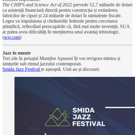
The CHIPS and Science Act of 2022
prevede 52,7 miliarde de dolari
ca asistență financiară directă pentru construcția și extinderea
fabricilor de cipuri și 24 miliarde de dolari în stimulente fiscale.
Legea va impulsiona și cheltuielile federale pentru cercetarea
științifică, reflectând preocupările că, fără mai multe investiții, SUA
ar putea avea dificultăți în menținerea unui avantaj tehnologic.
(
wsj.com
)
Jazz în munte
Trei zile în peisajul Munților Apuseni îți vor revigora mintea și
simțurile sub ritmul jazzului contemporan.
Smida Jazz Festival
te așteaptă. Unii au și discount: