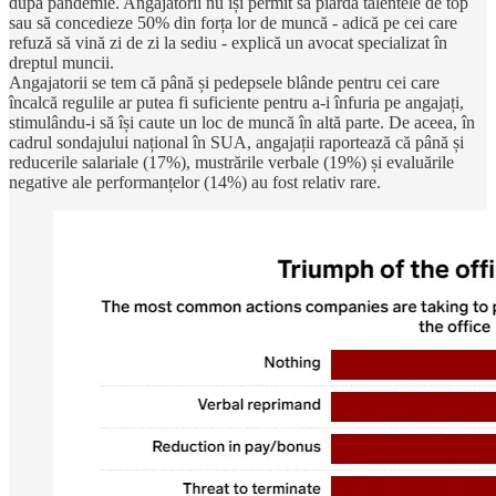
după pandemie. Angajatorii nu își permit să piardă talentele de top
sau să concedieze 50% din forța lor de muncă - adică pe cei care
refuză să vină zi de zi la sediu - explică un avocat specializat în
dreptul muncii.
Angajatorii se tem că până și pedepsele blânde pentru cei care
încalcă regulile ar putea fi suficiente pentru a-i înfuria pe angajați,
stimulându-i să își caute un loc de muncă în altă parte. De aceea, în
cadrul sondajului național în SUA, angajații raportează că până și
reducerile salariale (17%), mustrările verbale (19%) și evaluările
negative ale performanțelor (14%) au fost relativ rare.