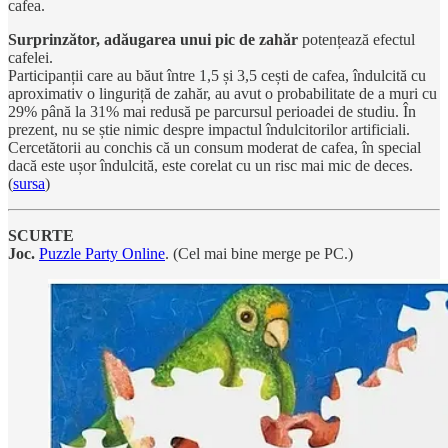
cafea.
Surprinzător, adăugarea unui pic de zahăr
potențează efectul
cafelei.
Participanții care au băut între 1,5 și 3,5 cești de cafea, îndulcită cu
aproximativ o linguriță de zahăr, au avut o probabilitate de a muri cu
29% până la 31% mai redusă pe parcursul perioadei de studiu. În
prezent, nu se știe nimic despre impactul îndulcitorilor artificiali.
Cercetătorii au conchis că un consum moderat de cafea, în special
dacă este ușor îndulcită, este corelat cu un risc mai mic de deces.
(
sursa
)
SCURTE
Joc.
Puzzle Party Online
. (Cel mai bine merge pe PC.)