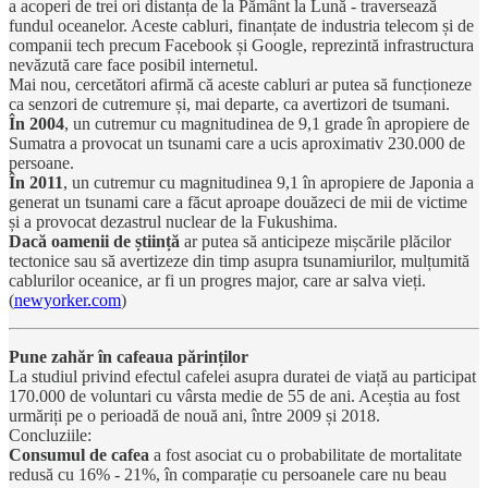
a acoperi de trei ori distanța de la Pământ la Lună - traversează
fundul oceanelor. Aceste cabluri, finanțate de industria telecom și de
companii tech precum Facebook și Google, reprezintă infrastructura
nevăzută care face posibil internetul.
Mai nou, cercetători afirmă că aceste cabluri ar putea să funcționeze
ca senzori de cutremure și, mai departe, ca avertizori de tsumani.
În 2004
, un cutremur cu magnitudinea de 9,1 grade în apropiere de
Sumatra a provocat un tsunami care a ucis aproximativ 230.000 de
persoane.
În 2011
, un cutremur cu magnitudinea 9,1 în apropiere de Japonia a
generat un tsunami care a făcut aproape douăzeci de mii de victime
și a provocat dezastrul nuclear de la Fukushima.
Dacă oamenii de știință
ar putea să anticipeze mișcările plăcilor
tectonice sau să avertizeze din timp asupra tsunamiurilor, mulțumită
cablurilor oceanice, ar fi un progres major, care ar salva vieți.
(
newyorker.com
)
Pune zahăr în cafeaua părinților
La studiul privind efectul cafelei asupra duratei de viață au participat
170.000 de voluntari cu vârsta medie de 55 de ani. Aceștia au fost
urmăriți pe o perioadă de nouă ani, între 2009 și 2018.
Concluziile:
Consumul de cafea
a fost asociat cu o probabilitate de mortalitate
redusă cu 16% - 21%, în comparație cu persoanele care nu beau