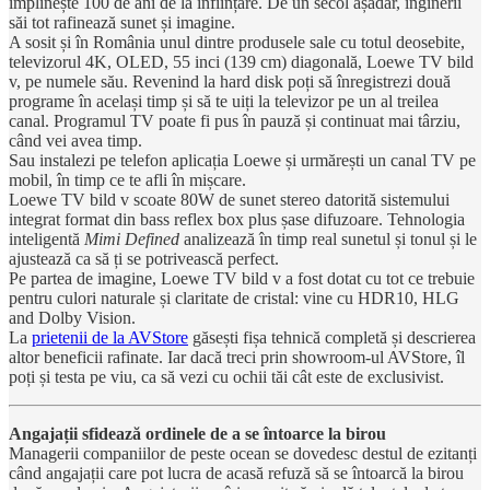
împlinește 100 de ani de la înființare. De un secol așadar, inginerii
săi tot rafinează sunet și imagine.
A sosit și în România unul dintre produsele sale cu totul deosebite,
televizorul 4K, OLED, 55 inci (139 cm) diagonală, Loewe TV bild
v, pe numele său. Revenind la hard disk poți să înregistrezi două
programe în același timp și să te uiți la televizor pe un al treilea
canal. Programul TV poate fi pus în pauză și continuat mai târziu,
când vei avea timp.
Sau instalezi pe telefon aplicația Loewe și urmărești un canal TV pe
mobil, în timp ce te afli în mișcare.
Loewe TV bild v scoate 80W de sunet stereo datorită sistemului
integrat format din bass reflex box plus șase difuzoare. Tehnologia
inteligentă
Mimi Defined
analizează în timp real sunetul și tonul și le
ajustează ca să ți se potrivească perfect.
Pe partea de imagine, Loewe TV bild v a fost dotat cu tot ce trebuie
pentru culori naturale și claritate de cristal: vine cu HDR10, HLG
and Dolby Vision.
La
prietenii de la AVStore
găsești fișa tehnică completă și descrierea
altor beneficii rafinate. Iar dacă treci prin showroom-ul AVStore, îl
poți și testa pe viu, ca să vezi cu ochii tăi cât este de exclusivist.
Angajații sfidează ordinele de a se întoarce la birou
Managerii companiilor de peste ocean se dovedesc destul de ezitanți
când angajații care pot lucra de acasă refuză să se întoarcă la birou