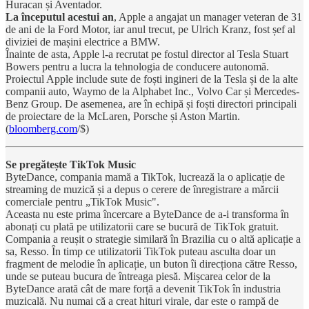
Huracan și Aventador.
La începutul acestui an
, Apple a angajat un manager veteran de 31
de ani de la Ford Motor, iar anul trecut, pe Ulrich Kranz, fost șef al
diviziei de mașini electrice a BMW.
Înainte de asta, Apple l-a recrutat pe fostul director al Tesla Stuart
Bowers pentru a lucra la tehnologia de conducere autonomă.
Proiectul Apple include sute de foști ingineri de la Tesla și de la alte
companii auto, Waymo de la Alphabet Inc., Volvo Car și Mercedes-
Benz Group. De asemenea, are în echipă și foști directori principali
de proiectare de la McLaren, Porsche și Aston Martin.
(
bloomberg.com
/$)
Se pregătește TikTok Music
ByteDance, compania mamă a TikTok, lucrează la o aplicație de
streaming de muzică și a depus o cerere de înregistrare a mărcii
comerciale pentru „TikTok Music".
Aceasta nu este prima încercare a ByteDance de a-i transforma în
abonați cu plată pe utilizatorii care se bucură de TikTok gratuit.
Compania a reușit o strategie similară în Brazilia cu o altă aplicație a
sa, Resso. În timp ce utilizatorii TikTok puteau asculta doar un
fragment de melodie în aplicație, un buton îi direcționa către Resso,
unde se puteau bucura de întreaga piesă. Mișcarea celor de la
ByteDance arată cât de mare forță a devenit TikTok în industria
muzicală. Nu numai că a creat hituri virale, dar este o rampă de