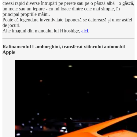
creezi rapid diverse întrupări pe perete sau pe o pânză albă - o gâscă,
un melc sau un iepure - cu mijloace dintre cele mai simple, în
principal propriile mâini.
Poate că legendara inventivitate japoneză se datorează și unor astfel
de jocuri.
Alte imagini din manualul lui Hiroshige,
aici
.
Rafinamentul Lamborghini, transferat viitorului automobil
Apple