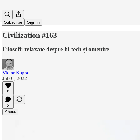
Subscribe
Sign in
Civilization #163
Filosofii relaxate despre hi-tech și omenire
Victor Kapra
Jul 01, 2022
9
2
Share