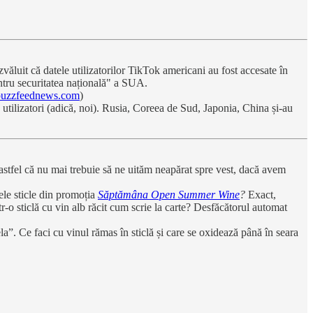
uit că datele utilizatorilor TikTok americani au fost accesate în
ntru securitatea națională" a SUA.
buzzfeednews.com
)
 utilizatori (adică, noi). Rusia, Coreea de Sud, Japonia, China și-au
 astfel că nu mai trebuie să ne uităm neapărat spre vest, dacă avem
le sticle din promoția
Săptămâna
Open Summer Wine
?
Exact,
tr-o sticlă cu vin alb răcit cum scrie la carte? Desfăcătorul automat
a”. Ce faci cu vinul rămas în sticlă și care se oxidează până în seara