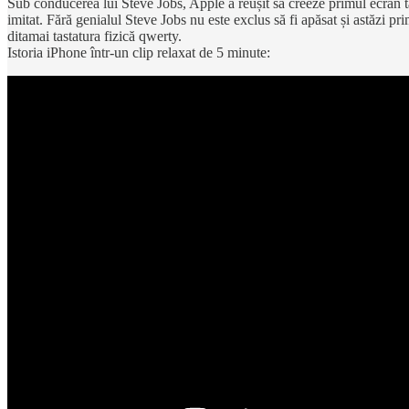
Sub conducerea lui Steve Jobs, Apple a reușit să creeze primul ecran tac
imitat. Fără genialul Steve Jobs nu este exclus să fi apăsat și astăzi pr
ditamai tastatura fizică qwerty.
Istoria iPhone într-un clip relaxat de 5 minute: