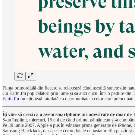
Ființa primordială din fiecare se relaxează când ascultă sunete din natu
Cu Earth.fm poți călători prin lume și să auzi cucul într-o pădure din Tr
Earth.fm
funcționeaă totodată ca o comunitate a celor care preocupați 
Îți vine să crezi că a avem smartphone-uri adevărate de doar de 
S-au împlinit, miercuri, 15 ani de când primul pământean și-a cumpă
Pe 29 iunie 2007, Apple a pus în vânzare prima generație de iPhone, 
Samsung BlackJack, dar acestea erau dotate cu tastaturi din plastic și 