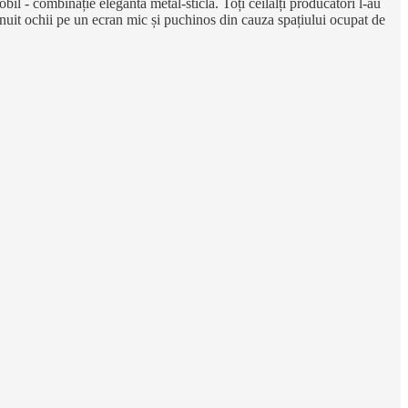
il - combinație elegantă metal-sticlă. Toți ceilalți producători l-au
chinuit ochii pe un ecran mic și puchinos din cauza spațiului ocupat de