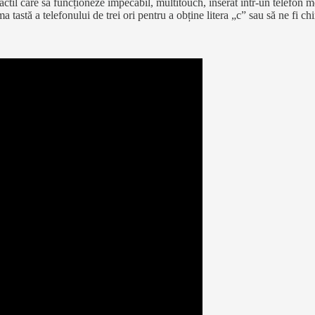
til care să funcționeze impecabil, multitouch, inserat într-un telefon mob
ima tastă a telefonului de trei ori pentru a obține litera „c” sau să ne fi 