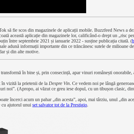
să fie scos din magazinele de aplicații mobile. Buzzfeed News a dezvăl
tă această aplicație din magazinele lor, calificând-o drept un „risc pe
puțin între septembrie 2021 și ianuarie 2022 - susține publicația citată. (
onale adună informații importante din ce trăncănesc sutele de milioane de
ar și din alte motive.
transformă în bine și, prin consecință, apar vinuri românești onorabile,
în vizită la prietenii de la
Despre Vin
. Ce vedem noi pe lângă generoase
nuri noi”. (Apropo, ai văzut ce greu iese dopul, cu un tibușon clasic, din
oate încerci acum un pahar „din acesta”, apoi, mai târziu, unul „din acel
le cu ajutorul unui
set salvator tot de la Prestigio
.