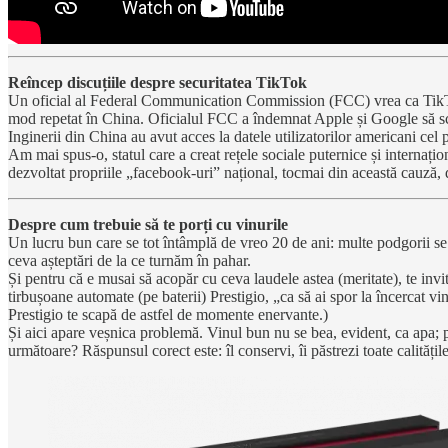
Reîncep discuțiile despre securitatea TikTok
Un oficial al Federal Communication Commission (FCC) vrea ca TikTok 
mod repetat în China. Oficialul FCC a îndemnat Apple și Google să scoa
Inginerii din China au avut acces la datele utilizatorilor americani cel 
Am mai spus-o, statul care a creat rețele sociale puternice și internați
dezvoltat propriile „facebook-uri” național, tocmai din această cauză, d
Despre cum trebuie să te porți cu vinurile
Un lucru bun care se tot întâmplă de vreo 20 de ani: multe podgorii se 
ceva așteptări de la ce turnăm în pahar.
Și pentru că e musai să acopăr cu ceva laudele astea (meritate), te invit 
tirbușoane automate (pe baterii) Prestigio, „ca să ai spor la încercat vi
Prestigio te scapă de astfel de momente enervante.)
Și aici apare veșnica problemă. Vinul bun nu se bea, evident, ca apa; p
următoare? Răspunsul corect este: îl conservi, îi păstrezi toate calități