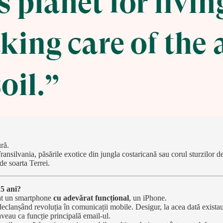
ră.
ansilvania, păsările exotice din jungla costaricană sau corul sturzilor de
de soarta Terrei.
15 ani?
rat un smartphone
cu adevărat funcțional
, un iPhone.
declanșând revoluția în comunicații mobile. Desigur, la acea dată exist
aveau ca funcție principală email-ul.