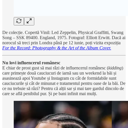
De colecție. Copertă Vinil: Led Zeppelin, Physical Graffitti, Swang
Song – SSK 89400. England, 1975. Fotograf: Elliott Erwitt. Dacă ai
norocul să treci prin Londra până pe 12 iunie, poți vizita expoziția
For the Record: Photography & the Art of the Album Cover.
Nu lovi influencerul românesc
E chiar de prost gust să mai râzi de influencerul românesc (
kidding
)
care primește două cauciucuri de iarnă sau un weekend la băi și
asasinează apoi Youtube și Instagram cu cât de formidabile sunt
cauciucurile și cât de minunat e tratamentul pentru oase de la băi. De
ce nu trebuie să râzi? Pentru că alții sar și mai tare gardul dincolo de
care se află penibilul pur. Și pe bani infinit mai mulți.