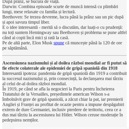
După prânz, se bucura de viață.
Darwin: Combina episoade scurte de muncă intensă cu plimbări
lungi, mese relaxate cu familia și lectură.
Beethoven: Se trezea devreme, lucra până la prânz sau un pic după
și apoi savura timpul liber.
E o idee interesantă - merită să o discutăm, dar luați-o cu prudență:
nu toți suntem Hemingway sau Beethoven și problema se pune altfel
când ai copii încă mici și rată la casă.
Pe de altă parte, Elon Musk
spune
că muncește până la 120 de ore
pe săptămână.
Ascensiunea nazismului și al doilea război mondial ar fi putut să
fie efecte colaterale ale epidemiei de gripă spaniolă din 1918
Interesantă ipoteza: pandemia de gripă spaniolă din 1919 a contribuit
la succesul nazismului și, prin consecință, la declanșarea mai târziu
al celui de-al doilea război mondial.
În 1919, pe când se afla la negocieri la Paris pentru încheierea
Tratatului de la Versailles, președintele american Wilson s-a
îmbolnăvit grav de gripă spaniolă, a zăcut chiar la pat, iar premierii
Angliei și Franței au profitat de ocazie pentru a impune despăgubiri
extrem de dure Germaniei, inclusiv pierdere de teritoriu, ceea ce a
dus mai târziu la ascensiunea lui Hitler. Wilson ceruse moderație în
pedepsirea nemților.