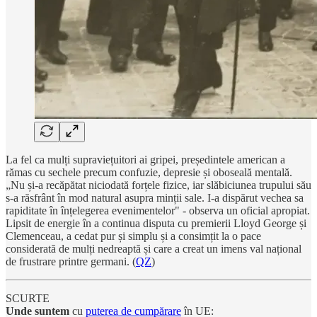
La fel ca mulți supraviețuitori ai gripei, președintele american a
rămas cu sechele precum confuzie, depresie și oboseală mentală.
„Nu și-a recăpătat niciodată forțele fizice, iar slăbiciunea trupului său
s-a răsfrânt în mod natural asupra minții sale. I-a dispărut vechea sa
rapiditate în înțelegerea evenimentelor" - observa un oficial apropiat.
Lipsit de energie în a continua disputa cu premierii Lloyd George și
Clemenceau, a cedat pur și simplu și a consimțit la o pace
considerată de mulți nedreaptă și care a creat un imens val național
de frustrare printre germani. (
QZ
)
SCURTE
Unde suntem
cu
puterea de cumpărare
în UE: