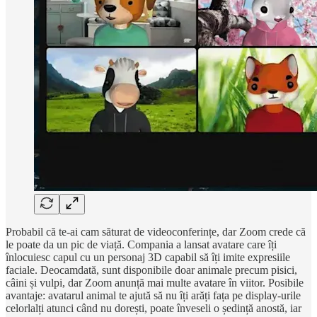
Probabil că te-ai cam săturat de videoconferințe, dar Zoom crede că
le poate da un pic de viață. Compania a lansat avatare care îți
înlocuiesc capul cu un personaj 3D capabil să îți imite expresiile
faciale. Deocamdată, sunt disponibile doar animale precum pisici,
câini și vulpi, dar Zoom anunță mai multe avatare în viitor. Posibile
avantaje: avatarul animal te ajută să nu îți arăți fața pe display-urile
celorlalți atunci când nu dorești, poate înveseli o ședință anostă, iar