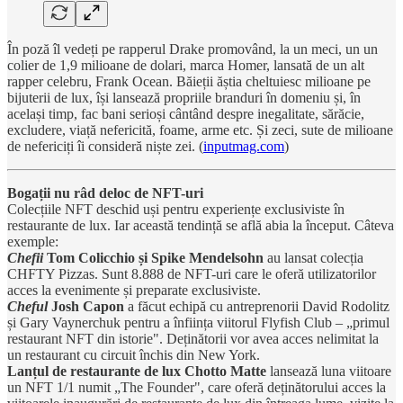
În poză îl vedeți pe rapperul Drake promovând, la un meci, un un
colier de 1,9 milioane de dolari, marca Homer, lansată de un alt
rapper celebru, Frank Ocean. Băieții ăștia cheltuiesc milioane pe
bijuterii de lux, își lansează propriile branduri în domeniu și, în
același timp, fac bani serioși cântând despre inegalitate, sărăcie,
excludere, viață nefericită, foame, arme etc. Și zeci, sute de milioane
de nefericiți îi consideră niște zei. (
inputmag.com
)
Bogații nu râd deloc de NFT-uri
Colecțiile NFT deschid uși pentru experiențe exclusiviste în
restaurante de lux. Iar această tendință se află abia la început. Câteva
exemple:
Chefii
Tom Colicchio și Spike Mendelsohn
au lansat colecția
CHFTY Pizzas. Sunt 8.888 de NFT-uri care le oferă utilizatorilor
acces la evenimente și preparate exclusiviste.
Cheful
Josh Capon
a făcut echipă cu antreprenorii David Rodolitz
și Gary Vaynerchuk pentru a înființa viitorul Flyfish Club – „primul
restaurant NFT din istorie". Deținătorii vor avea acces nelimitat la
un restaurant cu circuit închis din New York.
Lanțul de restaurante de lux Chotto Matte
lansează luna viitoare
un NFT 1/1 numit „The Founder", care oferă deținătorului acces la