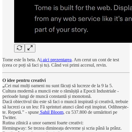
Tome este în beta. A
i aici prezentarea
. Am cerut un cont de test
(ceea ce poți să faci și tu). Când voi primi accesul, revin.
O idee pentru creativi
„
Cei mai mulți oameni nu sunt făcuți să lucreze de la 9 la 5.
Cultura modernă a muncii este o rămășiță a Epocii Industriale -
perioade lungi de muncă constantă și monotonă.
Dacă obiectivul tău este să faci o muncă inspirată și creativă, trebuie
să lucrezi ca un leu: Fă sprinturi atunci când ești inspirat. Odihnește-
te. Repetă.” - spune
Sahil Bloom
, cu 537.800 de urmăritori pe
Twitter.
Rutina zilnică a unor oameni foarte creativi:
Hemingway: Se trezea dimineața devreme și scria până la prânz.