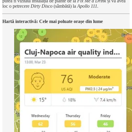
putea fi vizitată instalația de plante de la
Fix Me a Drink
și va avea
loc o petrecere
Dirty Disco
(sâmbătă) la
Apollo 111.
Hartă interactivă: Cele mai poluate orașe din lume