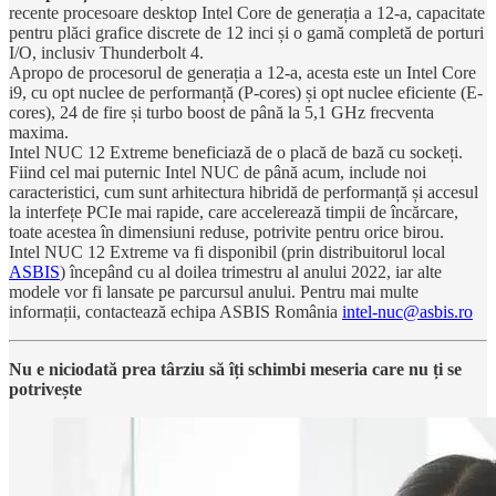
recente procesoare desktop Intel Core de generația a 12-a, capacitate
pentru plăci grafice discrete de 12 inci și o gamă completă de porturi
I/O, inclusiv Thunderbolt 4.
Apropo de procesorul de generația a 12-a, acesta este un Intel Core
i9, cu opt nuclee de performanță (P-cores) și opt nuclee eficiente (E-
cores), 24 de fire și turbo boost de până la 5,1 GHz frecventa
maxima.
Intel NUC 12 Extreme beneficiază de o placă de bază cu sockeți.
Fiind cel mai puternic Intel NUC de până acum, include noi
caracteristici, cum sunt arhitectura hibridă de performanță și accesul
la interfețe PCIe mai rapide, care accelerează timpii de încărcare,
toate acestea în dimensiuni reduse, potrivite pentru orice birou.
Intel NUC 12 Extreme va fi disponibil (prin distribuitorul local
ASBIS
) începând cu al doilea trimestru al anului 2022, iar alte
modele vor fi lansate pe parcursul anului. Pentru mai multe
informații, contactează echipa ASBIS România
intel-nuc@asbis.ro
Nu e niciodată prea târziu să îți schimbi meseria care nu ți se
potrivește