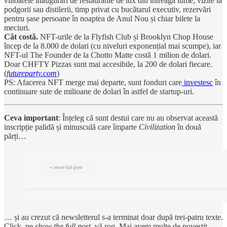
viitoarele inaugurări de restaurante de lux din întreaga lume, vizite la
podgorii sau distilerii, timp privat cu bucătarul executiv, rezervări
pentru șase persoane în noaptea de Anul Nou și chiar bilete la
meciuri.
Cât costă.
NFT-urile de la Flyfish Club și Brooklyn Chop House
încep de la 8.000 de dolari (cu niveluri exponențial mai scumpe), iar
NFT-ul The Founder de la Chotto Matte costă 1 milion de dolari.
Doar CHFTY Pizzas sunt mai accesibile, la 200 de dolari fiecare.
(
f
utureparty.com
)
PS: Afacerea NFT merge mai departe, sunt fonduri care
investesc
în
continuare sute de milioane de dolari în astfel de startup-uri.
Ceva important
: Înțeleg că sunt destui care nu au observat această
inscripție palidă și minusculă care împarte
Civilization
în două
părți…
… și au crezut că newsletterul s-a terminat doar după trei-patru texte.
Click, pe
show the full post
, vă rog. Mai avem multe de povestit.