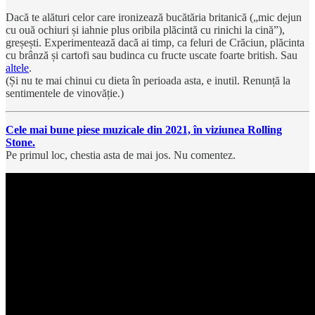
Dacă te alături celor care ironizează bucătăria britanică („mic dejun
cu ouă ochiuri și iahnie plus oribila plăcintă cu rinichi la cină”),
greșești. Experimentează dacă ai timp, ca feluri de Crăciun, plăcinta
cu brânză și cartofi sau budinca cu fructe uscate foarte british. Sau
altele
.
(Și nu te mai chinui cu dieta în perioada asta, e inutil. Renunță la
sentimentele de vinovăție.)
Cele mai bune piese muzicale din 2021, în viziunea Rolling
Stone.
Pe primul loc, chestia asta de mai jos. Nu comentez.