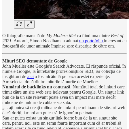
O fotografie marcată de
My Modern Met
ca fiind una dintre
Best of
2021
. Autorul, Simon Needham, a adunat
un portofoliu
interesant cu
fotografii ale unor animale împinse spre dispariție de către om.
Mituri SEO demontate de Google
John Mueller este Google’s Search Advocate. El răspunde oficial, în
numele Google, la întrebările profesioniștilor SEO, iar colecția de
insight-uri de
aici
a fost alcătuită pe baza acestei experiențe.
Am selectat două dintre miturile lămurite de Mueller:
Numărul de backlinks nu contează
. Numărul total de linkuri care
trimit către un site web este irelevant pentru Google. Un singur link
bun de la un site relevant poate avea un impact mai mare decât
milioane de linkuri de calitate scăzută.
„... ați putea să creați milioane de linkuri pe milioane de site-uri web
dacă doriți, iar noi am putea să le ignorăm pe toate.
Sau ar putea exista un singur link foarte bun de la un singur site
care, pentru noi, este un semn foarte important cum că ar trebui să
tratăm acest site ca fiind relevant, deoarece a primit acel link. Deci,