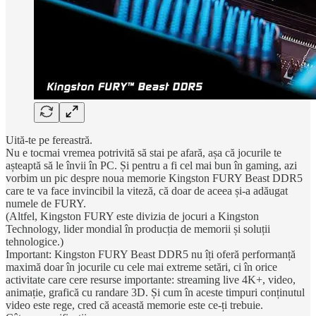
Uită-te pe fereastră.
Nu e tocmai vremea potrivită să stai pe afară, așa că jocurile te
așteaptă să le învii în PC. Și pentru a fi cel mai bun în gaming, azi
vorbim un pic despre noua memorie Kingston FURY Beast DDR5
care te va face invincibil la viteză, că doar de aceea și-a adăugat
numele de FURY.
(Altfel, Kingston FURY este divizia de jocuri a Kingston
Technology, lider mondial în producția de memorii și soluții
tehnologice.)
Important: Kingston FURY Beast DDR5 nu îți oferă performanță
maximă doar în jocurile cu cele mai extreme setări, ci în orice
activitate care cere resurse importante: streaming live 4K+, video,
animație, grafică cu randare 3D. Și cum în aceste timpuri conținutul
video este rege, cred că această memorie este ce-ți trebuie.