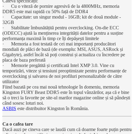
Câteva specificații:
· Cu o viteză de pornire agresivă de la 4800MHz, memoria
DDR5 este mai rapidă cu 50% față de DDR4
· Capacitate: un singur modul - 16GB; kit de două module -
32GB
· Stabilitate îmbunătățită pentru overclocking. On-die ECC
(ODECC) ajută la menținerea integrității datelor pentru a susține
performanța maximă în timp ce îți depășești limitele
· Memoria a fost testată de cei mai importanți producători
mondiali de plăci de bază (de exemplu: MSI, ASUS, ASRock și
Gigabyte), astfel încât să poți construi și actualiza cu încredere pe
placa de baza preferată
· Memorie pregătită și certificată Intel XMP 3.0. Vine cu
temporizări, viteze și tensiuni preoptimizate pentru performanțe de
overclocking și salvarea de noi profiluri personalizabile de către
utilizator
Fiind bazată pe cea mai nouă tehnologie în domeniu, memoria
Kingston FURY Beast DDR5 este în topul vânzărilor, așa că e bine
să o treci la favorite pe site-ul marilor magazine online și să pândești
când sosesc loturi noi.
ASBIS
este distribuitor Kingston în România.
Ca o cafea tare
Dacă auzi pe cineva care se laudă cum că doarme foarte puțin pentru