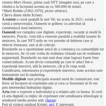
crearea
Mars House
, prima casă NFT (imagine sus), pe care a
vândut-o la începutul acestui an cu 500.000 de dolari.
*
Mark Rothko (1902-1970), pictor abstract.
Câteva dintre ideile Kristei:
A existat
o cursă spațială în anii '60, iar acum, în 2021, există o
cursă a metaversului. Oamenii se grăbesc cu adevărat să
construiască noul metavers.
Oamenii
vor cumpăra case digitale, experiențe, vacanțe și modă în
metavers. Practic, vom trăi o extensie paralelă a realității noastre în
metavers, în care NFT-urile ne vor permite să deținem case și
obiecte frumoase, rare și de colecție.
Brandurile au o oportunitate unică de a comunica cu comunitățile lor
în metavers, fie că este vorba de realitatea virtuală sau de realitatea
augmentată. Brandurile nu mai sunt doar niște logouri foarte bine
comercializate. Acum devin comunități pe care le aduci într-o
experiență imersivă, atât în metavers, cât și în viața reală.
Gamificarea, tokenizarea și experiențele imersive, toate acestea sunt
instrumente noi în marketing.
Mediile digitale
sunt principala noastră sursă de comunicare; este
firesc să începem să exprimăm arta și ceea ce înseamnă să fii om
prin intermediul limbajului digital.
Arta
este o expresie a individului și a relației sale cu lumea. Și cred
că arta digitală ca mijloc de exprimare este următoarea tehnologie și
următorul mediu pentru artă. (
Sursa
)
Poți să vizitezi studioul Kristei,
aici
. E interesant.