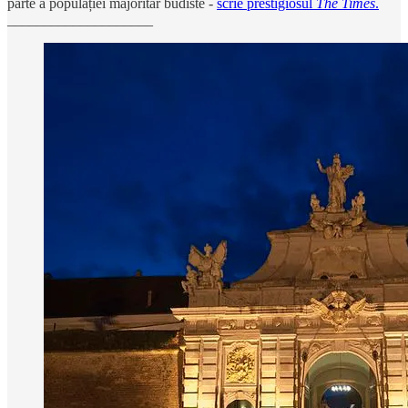
parte a populației majoritar budiste -
scrie prestigiosul
The Times
.
____________________