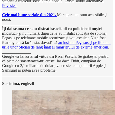
stăpânit a rețelelor sociale tradiționale. Există soluții alternative.
Povestea
.
__________________
Cele mai bune seriale din 2021.
Mare parte ne sunt accesibile și
nouă.
_____________
Îți dai seama ce s-au distrat israelienii cu politicienii noștri
mioritici
(și nu numai), după ce le-au instalat aplicația de spionaj
Pegasus pe telefoane mobile securizate și i-au ascultat. Nu a fost
foarte greu să facă asta, dovadă că
au instalat Pegasus și pe iPhone-
urile unor oficiali de rang înalt ai ministerului de externe american
.
______________
Google va lansa anul viitor un Pixel Watch
. Se grăbește, pentru
că piața de smartwatch-uri crește. Iar dacă Fitbit, cumpărat de
Google cu 2,1 miliarde de dolari, va crește, competitorii Apple și
Samsung ar putea avea probleme.
Sus inima, englezi!