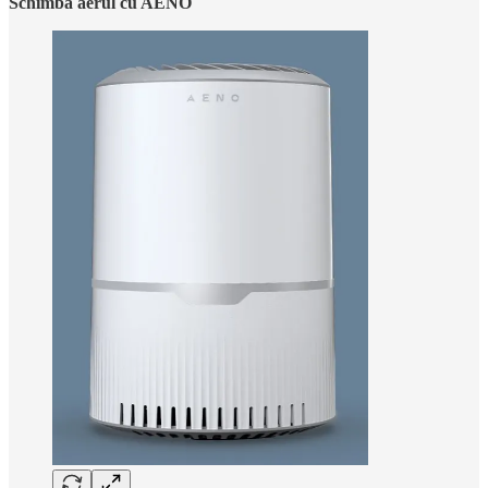
Schimbă aerul cu AENO