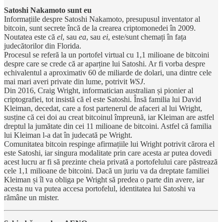
Satoshi Nakamoto sunt eu
Informațiile despre Satoshi Nakamoto, presupusul inventator al
bitcoin, sunt secrete încă de la crearea criptomonedei în 2009.
Noutatea este că
el
, sau
ea
, sau
ei
, este/sunt chemați în fața
judecătorilor din Florida.
Procesul se referă la un portofel virtual cu 1,1 milioane de bitcoini
despre care se crede că ar aparține lui Satoshi. Ar fi vorba despre
echivalentul a aproximativ 60 de miliarde de dolari, una dintre cele
mai mari averi private din lume, potrivit
WSJ
.
Din 2016, Craig Wright, informatician australian și pionier al
criptografiei, tot insistă că el este Satoshi. Însă familia lui David
Kleiman, decedat, care a fost partenerul de afaceri al lui Wright,
susține că cei doi au creat bitcoinul împreună, iar Kleiman are astfel
dreptul la jumătate din cei 11 milioane de bitcoini. Astfel că familia
lui Kleiman l-a dat în judecată pe Wright.
Comunitatea bitcoin respinge afirmațiile lui Wright potrivit cărora el
este Satoshi, iar singura modalitate prin care acesta ar putea dovedi
acest lucru ar fi să prezinte cheia privată a portofelului care păstrează
cele 1,1 milioane de bitcoini. Dacă un juriu va da dreptate familiei
Kleiman și îl va obliga pe Wright să predea o parte din avere, iar
acesta nu va putea accesa portofelul, identitatea lui Satoshi va
rămâne un mister.