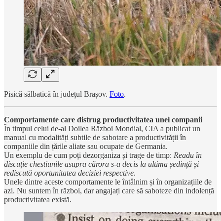
Pisică sălbatică în județul Brașov.
Foto
.
Comportamente care distrug productivitatea unei companii
În timpul celui de-al Doilea Război Mondial, CIA a publicat un
manual cu modalități subtile de sabotare a productivității în
companiile din țările aliate sau ocupate de Germania.
Un exemplu de cum poți dezorganiza și trage de timp:
Readu în
discuție chestiunile asupra cărora s-a decis la ultima ședință și
rediscută oportunitatea deciziei respective
.
Unele dintre aceste comportamente le întâlnim și în organizațiile de
azi. Nu suntem în război, dar angajați care să saboteze din indolență
productivitatea există.