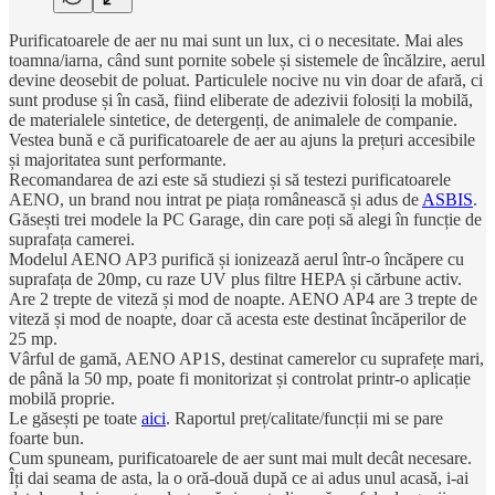
Purificatoarele de aer nu mai sunt un lux, ci o necesitate. Mai ales
toamna/iarna, când sunt pornite sobele și sistemele de încălzire, aerul
devine deosebit de poluat. Particulele nocive nu vin doar de afară, ci
sunt produse și în casă, fiind eliberate de adezivii folosiți la mobilă,
de materialele sintetice, de detergenți, de animalele de companie.
Vestea bună e că purificatoarele de aer au ajuns la prețuri accesibile
și majoritatea sunt performante.
Recomandarea de azi este să studiezi și să testezi purificatoarele
AENO, un brand nou intrat pe piața românească și adus de
ASBIS
.
Găsești trei modele la PC Garage, din care poți să alegi în funcție de
suprafața camerei.
Modelul AENO AP3 purifică și ionizează aerul într-o încăpere cu
suprafața de 20mp, cu raze UV plus filtre HEPA și cărbune activ.
Are 2 trepte de viteză și mod de noapte. AENO AP4 are 3 trepte de
viteză și mod de noapte, doar că acesta este destinat încăperilor de
25 mp.
Vârful de gamă, AENO AP1S, destinat camerelor cu suprafețe mari,
de până la 50 mp, poate fi monitorizat și controlat printr-o aplicație
mobilă proprie.
Le găsești pe toate
aici
. Raportul preț/calitate/funcții mi se pare
foarte bun.
Cum spuneam, purificatoarele de aer sunt mai mult decât necesare.
Îți dai seama de asta, la o oră-două după ce ai adus unul acasă, i-ai