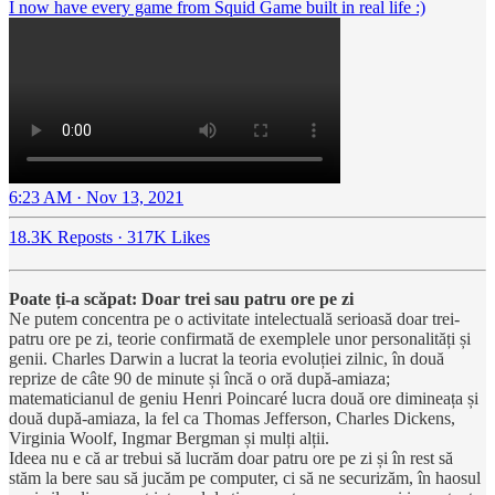
I now have every game from Squid Game built in real life :)
6:23 AM · Nov 13, 2021
18.3K Reposts
·
317K Likes
Poate ți-a scăpat: Doar trei sau patru ore pe zi
Ne putem concentra pe o activitate intelectuală serioasă doar trei-
patru ore pe zi, teorie confirmată de exemplele unor personalități și
genii. Charles Darwin a lucrat la teoria evoluției zilnic, în două
reprize de câte 90 de minute și încă o oră după-amiaza;
matematicianul de geniu Henri Poincaré lucra două ore dimineața și
două după-amiaza, la fel ca Thomas Jefferson, Charles Dickens,
Virginia Woolf, Ingmar Bergman și mulți alții.
Ideea nu e că ar trebui să lucrăm doar patru ore pe zi și în rest să
stăm la bere sau să jucăm pe computer, ci să ne securizăm, în haosul