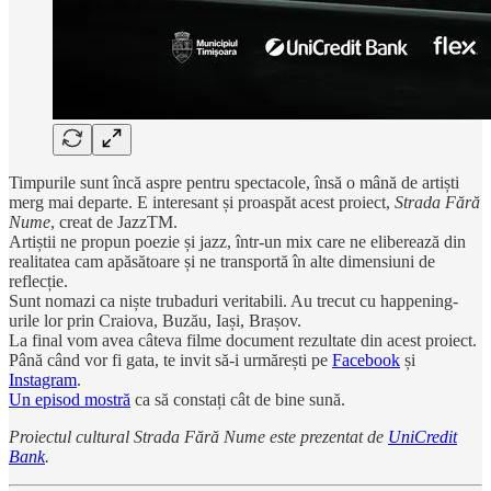
Timpurile sunt încă aspre pentru spectacole, însă o mână de artiști
merg mai departe. E interesant și proaspăt acest proiect,
Strada Fără
Nume
, creat de JazzTM.
Artiștii ne propun poezie și jazz, într-un mix care ne eliberează din
realitatea cam apăsătoare și ne transportă în alte dimensiuni de
reflecție.
Sunt nomazi ca niște trubaduri veritabili. Au trecut cu happening-
urile lor prin Craiova, Buzău, Iași, Brașov.
La final vom avea câteva filme document rezultate din acest proiect.
Până când vor fi gata, te invit să-i urmărești pe
Facebook
și
Instagram
.
Un episod mostră
ca să constați cât de bine sună.
Proiectul cultural Strada Fără Nume este prezentat de
UniCredit
Bank
.