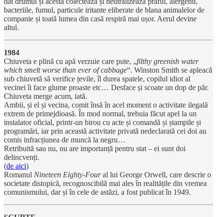
dat drumul și acesta colectează și neutralizează praful, alergenii,
bacteriile, fumul, particule iritante eliberate de blana animalelor de
companie și toată lumea din casă respiră mai ușor. Aerul devine
altul.
1984
Chiuveta e plină cu apă verzuie care pute, „
filthy greenish water
which smelt worse than ever of cabbage
“. Winston Smith se apleacă
sub chiuvetă să verifice țevile, îl durea spatele, copilul idiot al
vecinei îi face glume proaste etc… Desface și scoate un dop de păr.
Chiuveta merge acum, iată.
Ambii, și el și vecina, comit însă în acel moment o activitate ilegală
extrem de primejdioasă. În mod normal, trebuia făcut apel la un
instalator oficial, printr-un birou cu acte și comandă și ștampile și
programări, iar prin această activitate privată nedeclarată cei doi au
comis infracțiunea de muncă la negru…
Retribuită sau nu, nu are importanță pentru stat – ei sunt doi
delincvenți.
(
de aici
)
Romanul
Nineteen Eighty-Four
al lui George Orwell, care descrie o
societate distopică, recognoscibilă mai ales în realitățile din vremea
comunismului, dar și în cele de astăzi, a fost publicat în 1949.