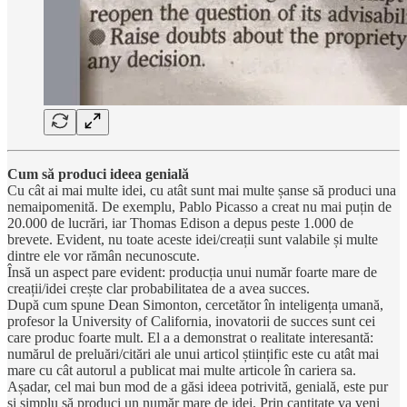
Cum să produci ideea genială
Cu cât ai mai multe idei, cu atât sunt mai multe șanse să produci una
nemaipomenită. De exemplu, Pablo Picasso a creat nu mai puțin de
20.000 de lucrări, iar Thomas Edison a depus peste 1.000 de
brevete. Evident, nu toate aceste idei/creații sunt valabile și multe
dintre ele vor rămân necunoscute.
Însă un aspect pare evident: producția unui număr foarte mare de
creații/idei crește clar probabilitatea de a avea succes.
După cum spune Dean Simonton, cercetător în inteligența umană,
profesor la University of California, inovatorii de succes sunt cei
care produc foarte mult. El a a demonstrat o realitate interesantă:
numărul de preluări/citări ale unui articol științific este cu atât mai
mare cu cât autorul a publicat mai multe articole în cariera sa.
Așadar, cel mai bun mod de a găsi ideea potrivită, genială, este pur
și simplu să produci un număr mare de idei. Prin cantitate va veni