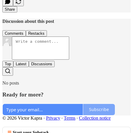
Share
Discussion about this post
Comments
Restacks
Top
Latest
Discussions
No posts
Ready for more?
Subscribe
© 2026 Victor Kapra
·
Privacy
∙
Terms
∙
Collection notice
Start your Substack