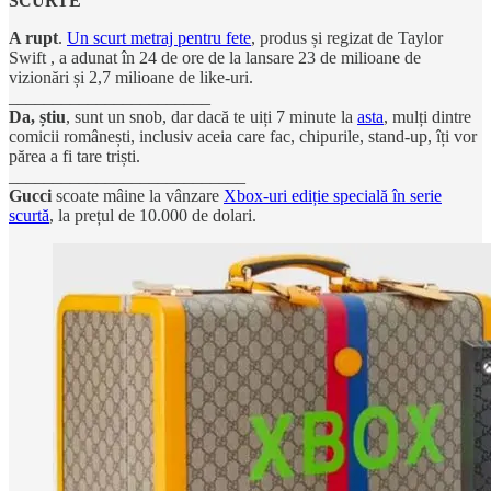
SCURTE
A rupt
.
Un scurt metraj pentru fete
, produs și regizat de Taylor
Swift , a adunat în 24 de ore de la lansare 23 de milioane de
vizionări și 2,7 milioane de like-uri.
_______________________
Da, știu
, sunt un snob, dar dacă te uiți 7 minute la
asta
, mulți dintre
comicii românești, inclusiv aceia care fac, chipurile, stand-up, îți vor
părea a fi tare triști.
___________________________
Gucci
scoate mâine la vânzare
Xbox-uri ediție specială în serie
scurtă
, la prețul de 10.000 de dolari.