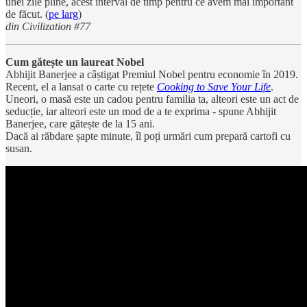
unei zile pline, acest interval de timp pentru ce avem mai important
de făcut. (
pe larg
)
din Civilization #77
Cum gătește un laureat Nobel
Abhijit Banerjee a câștigat Premiul Nobel pentru economie în 2019.
Recent, el a lansat o carte cu rețete
Cooking to Save Your Life
.
Uneori, o masă este un cadou pentru familia ta, alteori este un act de
seducție, iar alteori este un mod de a te exprima - spune Abhijit
Banerjee, care gătește de la 15 ani.
Dacă ai răbdare șapte minute, îl poți urmări cum prepară cartofi cu
susan.