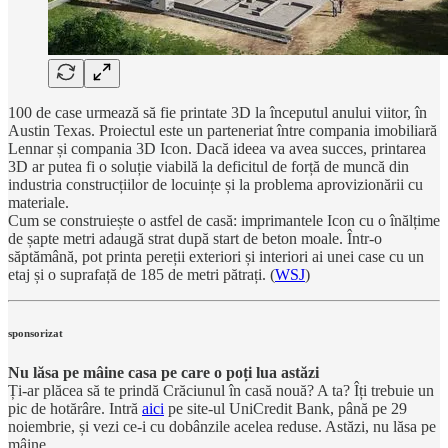
100 de case urmează să fie printate 3D la începutul anului viitor, în
Austin Texas. Proiectul este un parteneriat între compania imobiliară
Lennar și compania 3D Icon. Dacă ideea va avea succes, printarea
3D ar putea fi o soluție viabilă la deficitul de forță de muncă din
industria construcțiilor de locuințe și la problema aprovizionării cu
materiale.
Cum se construiește o astfel de casă: imprimantele Icon cu o înălțime
de șapte metri adaugă strat după start de beton moale. Într-o
săptămână, pot printa pereții exteriori și interiori ai unei case cu un
etaj și o suprafață de 185 de metri pătrați. (
WSJ
)
sponsorizat
Nu lăsa pe mâine casa pe care o poți lua astăzi
Ți-ar plăcea să te prindă Crăciunul în casă nouă? A ta? Îți trebuie un
pic de hotărâre. Intră
aici
pe site-ul UniCredit Bank, până pe 29
noiembrie, și vezi ce-i cu dobânzile acelea reduse. Astăzi, nu lăsa pe
mâine.