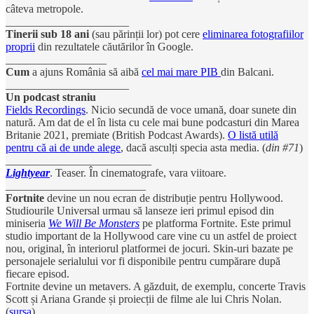
câteva metropole.
______________________
Tinerii sub 18 ani
(sau părinții lor) pot cere
eliminarea fotografiilor
proprii
din rezultatele căutărilor în Google.
__________________
Cum
a ajuns România să aibă
cel mai mare PIB
din Balcani.
______________________
Un podcast straniu
Fields Recordings
. Nicio secundă de voce umană, doar sunete din
natură. Am dat de el în lista cu cele mai bune podcasturi din Marea
Britanie 2021, premiate (British Podcast Awards).
O listă utilă
pentru că ai de unde alege
, dacă asculți specia asta media. (
din #71
)
__________________________
Lightyear
. Teaser. În cinematografe, vara viitoare.
_________________________
Fortnite
devine un nou ecran de distribuție pentru Hollywood.
Studiourile Universal urmau să lanseze ieri primul episod din
miniseria
We Will Be Monsters
pe platforma Fortnite. Este primul
studio important de la Hollywood care vine cu un astfel de proiect
nou, original, în interiorul platformei de jocuri. Skin-uri bazate pe
personajele serialului vor fi disponibile pentru cumpărare după
fiecare episod.
Fortnite devine un metavers. A găzduit, de exemplu, concerte Travis
Scott și Ariana Grande și proiecții de filme ale lui Chris Nolan.
(
sursa
)