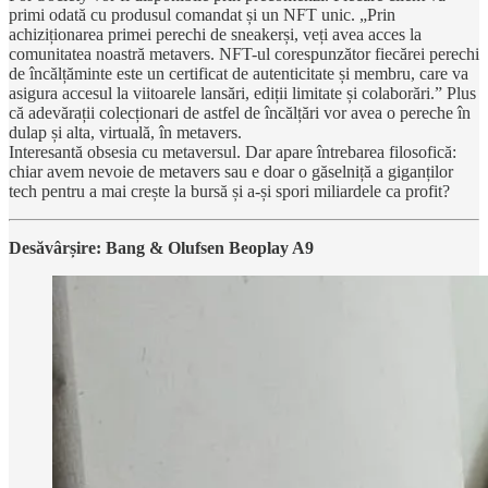
primi odată cu produsul comandat și un NFT unic. „Prin
achiziționarea primei perechi de sneakerși, veți avea acces la
comunitatea noastră metavers. NFT-ul corespunzător fiecărei perechi
de încălțăminte este un certificat de autenticitate și membru, care va
asigura accesul la viitoarele lansări, ediții limitate și colaborări.” Plus
că adevărații colecționari de astfel de încălțări vor avea o pereche în
dulap și alta, virtuală, în metavers.
Interesantă obsesia cu metaversul. Dar apare întrebarea filosofică:
chiar avem nevoie de metavers sau e doar o găselniță a giganților
tech pentru a mai crește la bursă și a-și spori miliardele ca profit?
Desăvârșire: Bang & Olufsen Beoplay A9