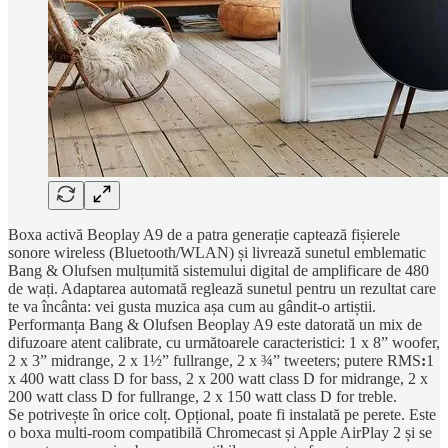
Boxa activă Beoplay A9 de a patra generație captează fișierele
sonore wireless (Bluetooth/WLAN) și livrează sunetul emblematic
Bang & Olufsen mulțumită sistemului digital de amplificare de 480
de wați. Adaptarea automată reglează sunetul pentru un rezultat care
te va încânta: vei gusta muzica așa cum au gândit-o artiștii.
Performanța Bang & Olufsen Beoplay A9 este datorată un mix de
difuzoare atent calibrate, cu următoarele caracteristici: 1 x 8” woofer,
2 x 3” midrange, 2 x 1½” fullrange, 2 x ¾” tweeters; putere RMS
:
1
x 400 watt class D for bass, 2 x 200 watt class D for midrange, 2 x
200 watt class D for fullrange, 2 x 150 watt class D for treble.
Se potrivește în orice colț. Opțional, poate fi instalată pe perete. Este
o boxa multi-room compatibilă Chromecast și Apple AirPlay 2 și se