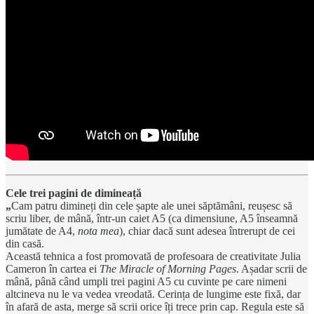
Cele trei pagini de dimineață
„
Cam patru dimineți din cele șapte ale unei săptămâni, reușesc să
scriu liber, de mână, într-un caiet A5 (ca dimensiune, A5 înseamnă
jumătate de A4,
nota mea
), chiar dacă sunt adesea întrerupt de cei
din casă.
Această tehnica a fost promovată de profesoara de creativitate Julia
Cameron în cartea ei
The Miracle of Morning Pages
. Așadar scrii de
mână, până când umpli trei pagini A5 cu cuvinte pe care nimeni
altcineva nu le va vedea vreodată. Cerința de lungime este fixă, dar
în afară de asta, merge să scrii orice îți trece prin cap. Regula este să