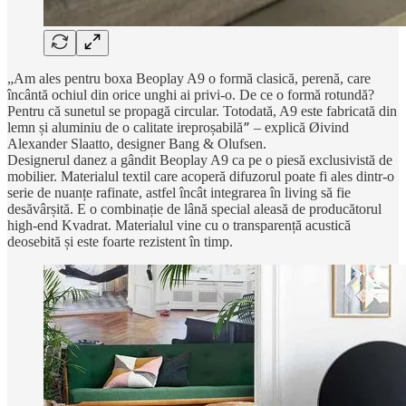
„Am ales pentru boxa Beoplay A9 o formă clasică, perenă, care
încântă ochiul din orice unghi ai privi-o. De ce o formă rotundă?
Pentru că sunetul se propagă circular. Totodată, A9 este fabricată din
lemn și aluminiu de o calitate ireproșabilă
– explică Øivind
”
Alexander Slaatto, designer Bang & Olufsen.
Designerul danez a gândit Beoplay A9 ca pe o piesă exclusivistă de
mobilier. Materialul textil care acoperă difuzorul poate fi ales dintr-o
serie de nuanțe rafinate, astfel încât integrarea în living să fie
desăvârșită. E o combinație de lână special aleasă de producătorul
high-end Kvadrat. Materialul vine cu o transparență acustică
deosebită și este foarte rezistent în timp.