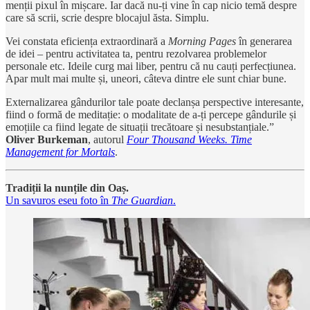
menții pixul în mișcare. Iar dacă nu-ți vine în cap nicio temă despre
care să scrii, scrie despre blocajul ăsta. Simplu.
Vei constata eficiența extraordinară a
Morning Pages
în generarea
de idei – pentru activitatea ta, pentru rezolvarea problemelor
personale etc. Ideile curg mai liber, pentru că nu cauți perfecțiunea.
Apar mult mai multe și, uneori, câteva dintre ele sunt chiar bune.
Externalizarea gândurilor tale poate declanșa perspective interesante,
fiind o formă de meditație: o modalitate de a-ți percepe gândurile și
emoțiile ca fiind legate de situații trecătoare și nesubstanțiale.”
Oliver Burkeman
, autorul
Four Thousand Weeks. Time
Management for Mortals
.
Tradiții la nunțile din Oaș.
Un savuros eseu foto în
The Guardian
.