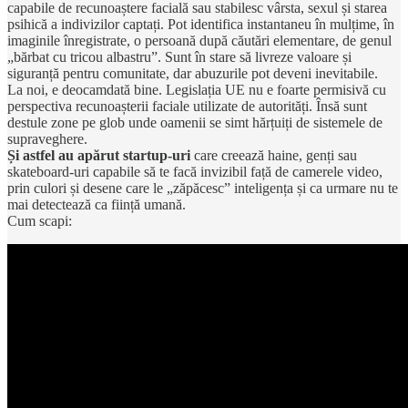
capabile de recunoaștere facială sau stabilesc vârsta, sexul și starea
psihică a indivizilor captați. Pot identifica instantaneu în mulțime, în
imaginile înregistrate, o persoană după căutări elementare, de genul
„bărbat cu tricou albastru”. Sunt în stare să livreze valoare și
siguranță pentru comunitate, dar abuzurile pot deveni inevitabile.
La noi, e deocamdată bine. Legislația UE nu e foarte permisivă cu
perspectiva recunoașterii faciale utilizate de autorități. Însă sunt
destule zone pe glob unde oamenii se simt hărțuiți de sistemele de
supraveghere.
Și astfel au apărut startup-uri
care creează haine, genți sau
skateboard-uri capabile să te facă invizibil față de camerele video,
prin culori și desene care le „zăpăcesc” inteligența și ca urmare nu te
mai detectează ca ființă umană.
Cum scapi: