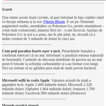
Scurte
Ține minte aceste două cuvinte, să pari informat în fața copiilor când
va începe nebunia și la noi:
Pikmin Bloom
. E un joc Nintendo
augmented reality, asemănător cu Pokemon Go, pentru smartphone -
crești niște extratereștri, plantezi flori etc - n-am încercat. Apropo de
Pokemon Go: la noi n-a prins, dar în alte părți, da, dovadă că a
strâns venituri de 5 miliarde de dolari în cinci ani.
__________________________
Cum poți paraliza foarte ușor o țară
. Președintele Iranului a
confirmat miercuri că un atac informatic a paralizat rețeaua națională
de benzinării. Cardurile de discount distribuite de guvern nu au mai
putut fi folosite la achiziția carburanților și s-au format cozi lungi.
Nici nu trebuie să ne gândim prea mult de unde provin hackerii.
____________________________
Microsoft suflă în ceafa Apple
. Valoarea actuală de piață a
giganților tech: Apple 2.468 miliarde dolari; Microsoft 2.328
miliarde dolari; Alphabet 1.864 miliarde dolari; Amazon 1.709
miliarde dolari; Facebook 890 miliarde dolari (
Hotnews
)
__________________________________
Memele rezolvă stresul