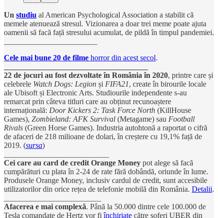
Un
studiu
al American Psychological Association a stabilit că
memele atenuează stresul. Vizionarea a doar trei meme poate ajuta
oamenii să facă față stresului acumulat, de pildă în timpul pandemiei.
________________________
Cele mai bune 20 de filme
horror din acest secol
.
_____________________________________
22 de jocuri au fost dezvoltate în România în 2020
, printre care și
celebrele
Watch Dogs: Legion
și
FIFA21
, create în birourile locale
ale Ubisoft și Electronic Arts. Studiourile independente s-au
remarcat prin câteva titluri care au obținut recunoaștere
internațională:
Door Kickers 2: Task Force North
(KillHouse
Games),
Zombieland: AFK Survival
(Metagame) sau
Football
Rivals
(Green Horse Games). Industria autohtonă a raportat o cifră
de afaceri de 218 milioane de dolari, în creștere cu 19,1% față de
2019. (
sursa
)
___________________________
Cei care au card de credit Orange Money
pot alege să facă
cumpărături cu plata în 2-24 de rate fără dobândă, oriunde în lume.
Produsele Orange Money, inclusiv cardul de credit,
sunt accesibile
utilizatorilor din orice rețea de telefonie mobilă din România.
Detalii
.
_________________________
Afacerea e mai complexă
. Până la 50.000 dintre cele 100.000 de
Tesla comandate de Hertz vor fi
închiriate
către șoferi UBER din