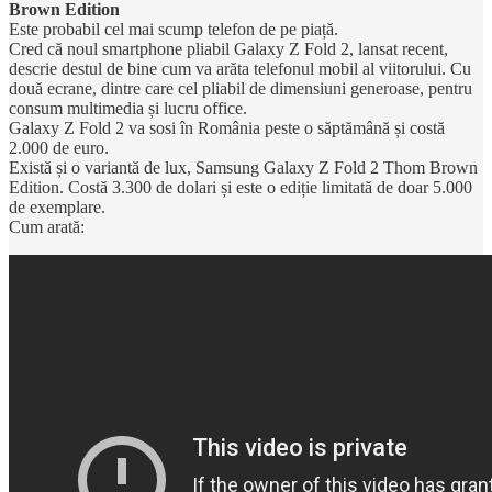
Brown Edition
Este probabil cel mai scump telefon de pe piață.
Cred că noul smartphone pliabil Galaxy Z Fold 2, lansat recent,
descrie destul de bine cum va arăta telefonul mobil al viitorului. Cu
două ecrane, dintre care cel pliabil de dimensiuni generoase, pentru
consum multimedia și lucru office.
Galaxy Z Fold 2 va sosi în România peste o săptămână și costă
2.000 de euro.
Există și o variantă de lux, Samsung Galaxy Z Fold 2 Thom Brown
Edition. Costă 3.300 de dolari și este o ediție limitată de doar 5.000
de exemplare.
Cum arată: