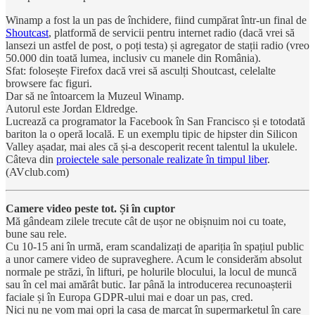
Winamp a fost la un pas de închidere, fiind cumpărat într-un final de
Shoutcast
, platformă de servicii pentru internet radio (dacă vrei să
lansezi un astfel de post, o poți testa) și agregator de stații radio (vreo
50.000 din toată lumea, inclusiv cu manele din România).
Sfat: folosește Firefox dacă vrei să asculți Shoutcast, celelalte
browsere fac figuri.
Dar să ne întoarcem la Muzeul Winamp.
Autorul este Jordan Eldredge.
Lucrează ca programator la Facebook în San Francisco și e totodată
bariton la o operă locală. E un exemplu tipic de hipster din Silicon
Valley așadar, mai ales că și-a descoperit recent talentul la ukulele.
Câteva din
proiectele sale personale realizate în timpul liber
.
(AVclub.com)
Camere video peste tot. Și în cuptor
Mă gândeam zilele trecute cât de ușor ne obișnuim noi cu toate,
bune sau rele.
Cu 10-15 ani în urmă, eram scandalizați de apariția în spațiul public
a unor camere video de supraveghere. Acum le considerăm absolut
normale pe străzi, în lifturi, pe holurile blocului, la locul de muncă
sau în cel mai amărât butic. Iar până la introducerea recunoașterii
faciale și în Europa GDPR-ului mai e doar un pas, cred.
Nici nu ne vom mai opri la casa de marcat în supermarketul în care