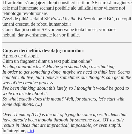
IT ar trebui să angajeze drept consilieri scriitori SF care să imagineze
cele mai întunecate scenarii posibile ale utilizării unor viitoare noi
tehnologii revoluționare.
(Vezi de pildă serialul SF
Raised by the Wolves
de pe HBO, cu copii
umani crescuți de roboți humanoizi.)
Consultanții scriitori SF vor enerva pe toată lumea, vor părea
nebuni, dar avertismentele lor vor fi utile.
Copywriteri ieftini, devotați și muncitori
Apropo de distopii.
Citim un fragment dintr-un text publicat online?
Feeling unproductive? Maybe you should stop overthinking
In order to get something done, maybe we need to think less. Seems
counter-intuitive, but I believe sometimes our thoughts can get in the
way of the creative process.
I've been thinking about this lately, so I thought it would be good to
write an article about it.
So what exactly does this mean? Well, for starters, let's start with
some definitions. (...)
Over-Thinking (OT) is the act of trying to come up with ideas that
have already been thought through by someone else. OT usually
results in ideas that are impractical, impossible, or even stupid.
În întregime,
aici
.