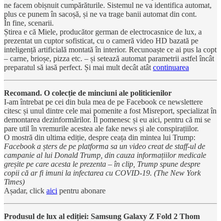
ne facem obișnuit cumpărăturile. Sistemul ne va identifica automat,
plus ce punem în sacoșă, și ne va trage banii automat din cont.
În fine, scenarii.
Știrea e că Miele, producător german de electrocasnice de lux, a
prezentat un cuptor sofisticat, cu o cameră video HD bazată pe
inteligență artificială montată în interior. Recunoaște ce ai pus la copt
– carne, brioșe, pizza etc. – și setează automat parametrii astfel încât
preparatul să iasă perfect. Și mai mult decât atât
continuarea
Recomand. O colecție de minciuni ale politicienilor
I-am întrebat pe cei din bula mea de pe Facebook ce newslettere
citesc și unul dintre cele mai pomenite a fost Misreport, specializat în
demontarea dezinformărilor. Îl pomenesc și eu aici, pentru că mi se
pare util în vremurile acestea ale fake news și ale conspirațiilor.
O mostră din ultima ediție, despre ceața din mintea lui Trump:
Facebook a șters de pe platforma sa un video creat de staff-ul de
campanie al lui Donald Trump, din cauza informațiilor medicale
greșite pe care acesta le prezenta – în clip, Trump spune despre
copii că ar fi imuni la infectarea cu COVID-19. (The New York
Times)
Așadar, click
aici
pentru abonare
Produsul de lux al ediției: Samsung Galaxy Z Fold 2 Thom