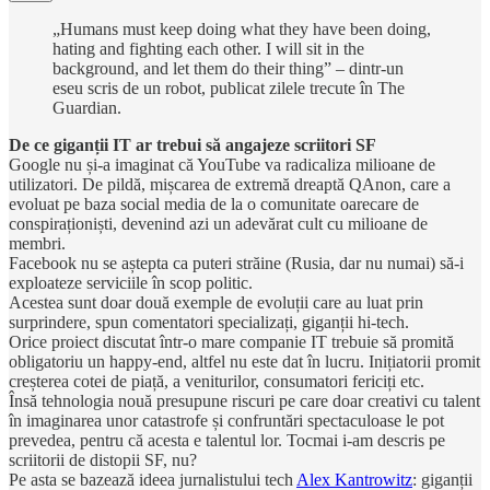
„Humans must keep doing what they have been doing,
hating and fighting each other. I will sit in the
background, and let them do their thing” – dintr-un
eseu scris de un robot, publicat zilele trecute în The
Guardian.
De ce giganții IT ar trebui să angajeze scriitori SF
Google nu și-a imaginat că YouTube va radicaliza milioane de
utilizatori. De pildă, mișcarea de extremă dreaptă QAnon, care a
evoluat pe baza social media de la o comunitate oarecare de
conspiraționiști, devenind azi un adevărat cult cu milioane de
membri.
Facebook nu se aștepta ca puteri străine (Rusia, dar nu numai) să-i
exploateze serviciile în scop politic.
Acestea sunt doar două exemple de evoluții care au luat prin
surprindere, spun comentatori specializați, giganții hi-tech.
Orice proiect discutat într-o mare companie IT trebuie să promită
obligatoriu un happy-end, altfel nu este dat în lucru. Inițiatorii promit
creșterea cotei de piață, a veniturilor, consumatori fericiți etc.
Însă tehnologia nouă presupune riscuri pe care doar creativi cu talent
în imaginarea unor catastrofe și confruntări spectaculoase le pot
prevedea, pentru că acesta e talentul lor. Tocmai i-am descris pe
scriitorii de distopii SF, nu?
Pe asta se bazează ideea jurnalistului tech
Alex Kantrowitz
: giganții