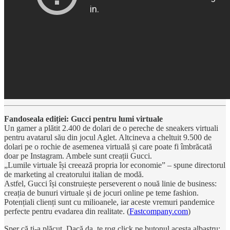
Fandoseala ediției: Gucci pentru lumi virtuale
Un gamer a plătit 2.400 de dolari de o pereche de sneakers virtuali
pentru avatarul său din jocul Aglet. Altcineva a cheltuit 9.500 de
dolari pe o rochie de asemenea virtuală și care poate fi îmbrăcată
doar pe Instagram. Ambele sunt creații Gucci.
„Lumile virtuale își creează propria lor economie” – spune directorul
de marketing al creatorului italian de modă.
Astfel, Gucci își construiește perseverent o nouă linie de business:
creația de bunuri virtuale și de jocuri online pe teme fashion.
Potențiali clienți sunt cu milioanele, iar aceste vremuri pandemice
perfecte pentru evadarea din realitate. (
Fastcompany.com
)
Sper că ți-a plăcut. Dacă da, te rog click pe butonul acesta albastru: